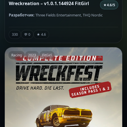
Wreckreation – v1.0.1.144924 FitGirl
★
4.6
/5
Разработчик
: Three Fields Entertainment, THQ Nordic
330
💬 0
★ 4.6
Racing
2023
FitGirl