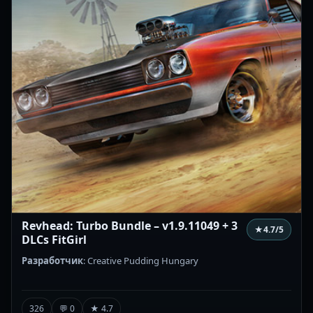
Revhead: Turbo Bundle – v1.9.11049 + 3
★
4.7
/5
DLCs FitGirl
Разработчик
: Creative Pudding Hungary
326
💬 0
★ 4.7