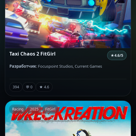
Taxi Chaos 2 FitGirl
★
4.6
/5
Разработчик
: Focuspoint Studios, Current Games
394
💬 0
★ 4.6
Racing
2025
FitGirl