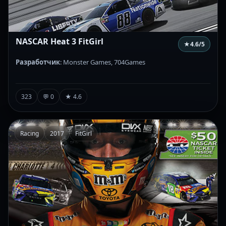
NASCAR Heat 3 FitGirl
★
4.6
/5
Разработчик
: Monster Games, 704Games
323
💬 0
★ 4.6
Racing
2017
FitGirl