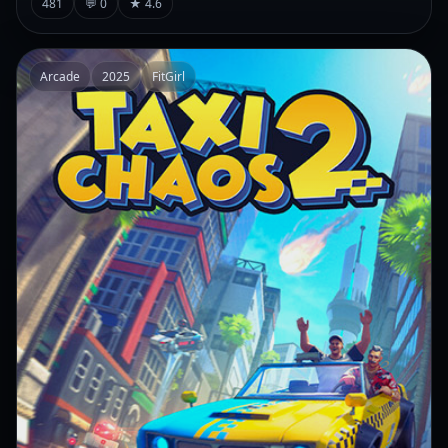
481
💬 0
★ 4.6
Arcade
2025
FitGirl