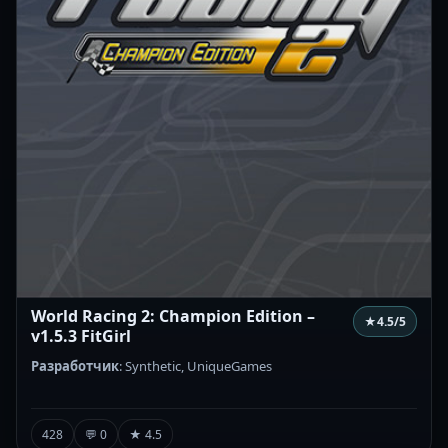
World Racing 2: Champion Edition –
★
4.5
/5
v1.5.3 FitGirl
Разработчик
: Synthetic, UniqueGames
428
💬 0
★ 4.5