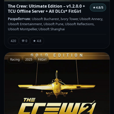
The Crew: Ultimate Edition – v1.2.0.0 +
★
4.8
/5
TCU Offline Server + All DLCs* FitGirl
Разработчик
: Ubisoft Bucharest, Ivory Tower, Ubisoft Annecy,
Ubisoft Entertainment, Ubisoft Pune, Ubisoft Reflections,
Ubisoft Montpellier, Ubisoft Shanghai
420
💬 0
★ 4.8
Racing
2025
FitGirl