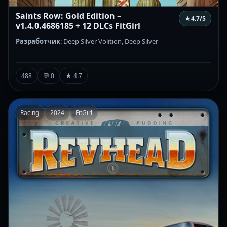
Saints Row: Gold Edition –
★
4.7
/5
v1.4.0.4686185 + 12 DLCs FitGirl
Разработчик
: Deep Silver Volition, Deep Silver
488
💬 0
★ 4.7
Racing
2024
FitGirl