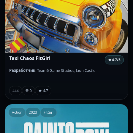
Taxi Chaos FitGirl
★
4.7
/5
Разработчик
: Team6 Game Studios, Lion Castle
444
💬 0
★ 4.7
Action
2023
FitGirl