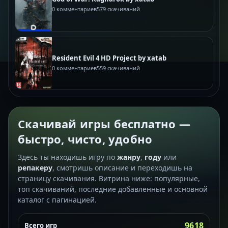
0 комментариев
579 скачиваний
Resident Evil 4 HD Project by xatab
0 комментариев
559 скачиваний
Скачивай игры бесплатно —
быстро, чисто, удобно
Здесь ты находишь игру по
жанру
,
году
или
репакеру
, смотришь описание и переходишь на
страницу скачивания. Витрина ниже: популярные,
топ скачиваний, последние добавленные и основной
каталог с пагинацией.
9618
Всего игр