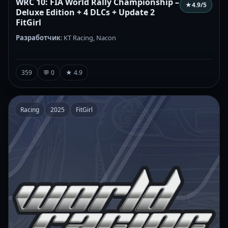
WRC 10: FIA World Rally Championship –
★
4.9
/5
Deluxe Edition + 4 DLCs + Update 2
FitGirl
Разработчик
: KT Racing, Nacon
359
💬 0
★ 4.9
Racing
2025
FitGirl