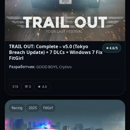
TRAIL OUT: Complete – v5.0 (Tokyo
★
4.6
/5
Breach Update) + 7 DLCs + Windows 7 Fix
FitGirl
Разработчик
: GOOD BOYS, Crytivo
318
💬 0
★ 4.6
Racing
2025
FitGirl