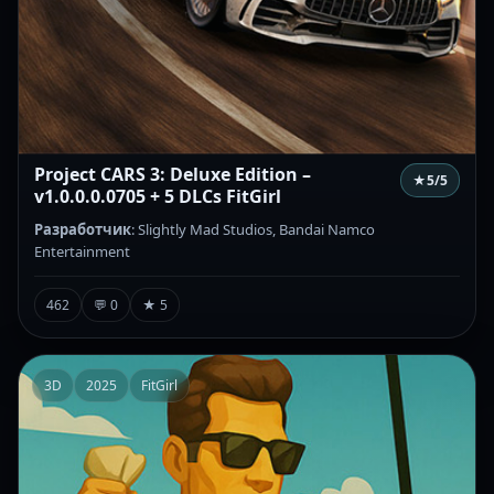
Project CARS 3: Deluxe Edition –
★
5
/5
v1.0.0.0.0705 + 5 DLCs FitGirl
Разработчик
: Slightly Mad Studios, Bandai Namco
Entertainment
462
💬 0
★ 5
3D
2025
FitGirl