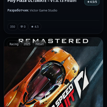
Poly Plaza ULTIMATE – v1.0.13 FitGirl
★
4.5
/5
Разработчик
: Victor Game Studio
350
💬 0
★ 4.5
Racing
2025
FitGirl