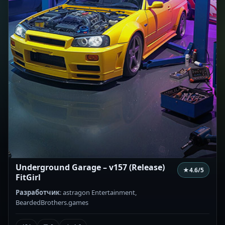
Underground Garage – v157 (Release)
★
4.6
/5
FitGirl
Разработчик
: astragon Entertainment,
BeardedBrothers.games