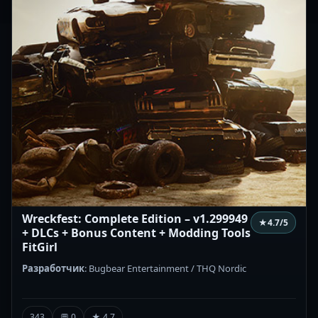
Wreckfest: Complete Edition – v1.299949
★
4.7
/5
+ DLCs + Bonus Content + Modding Tools
FitGirl
Разработчик
: Bugbear Entertainment / THQ Nordic
343
💬 0
★ 4.7