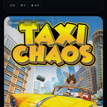
474
💬 0
★ 4.9
Arcade
2021
FitGirl