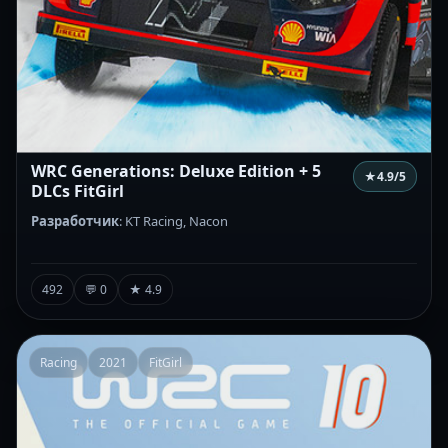
WRC Generations: Deluxe Edition + 5
★
4.9
/5
DLCs FitGirl
Разработчик
: KT Racing, Nacon
492
💬 0
★ 4.9
Racing
2021
FitGirl