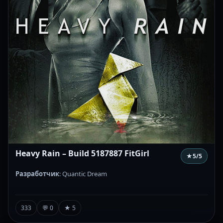
Heavy Rain – Build 5187887 FitGirl
★
5
/5
Разработчик
: Quantic Dream
333
💬 0
★ 5