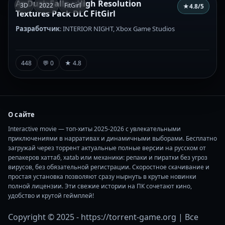
As Dusk Falls + High Resolution
3D
2022
FitGirl
★
4.8
/5
Textures Pack DLC FitGirl
Разработчик
: INTERIOR NIGHT, Xbox Game Studios
448
💬 0
★ 4.8
О сайте
Interactive movie — топ-хиты 2025-2026 с увлекательными
приключениями в нарративах и динамичными выборами. Бесплатно
загружай через торрент актуальные полные версии на русском от
репакеров хаттаб, xatab или механики: репаки и пиратки без угроз
вирусов, без обязательной регистрации. Скоростное скачивание и
простая установка позволяют сразу нырнуть в крутые новинки
полной лицензии. Эти свежие истории на ПК сочетают кино,
удобство и крутой геймплей!
Copyright © 2025 - https://torrent-game.org | Все