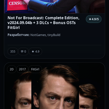
Not For Broadcast: Complete Edition,
★
4.9
/5
v2024.09.04b + 3 DLCs + Bonus OSTs
FitGirl
Разработчик
: NotGames, tinyBuild
355
💬 0
★ 4.9
2D
2017
FitGirl