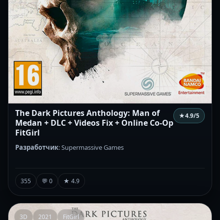
The Dark Pictures Anthology: Man of
★
4.9
/5
Medan + DLC + Videos Fix + Online Co-Op
FitGirl
Разработчик
: Supermassive Games
355
💬 0
★ 4.9
3D
2021
FitGirl