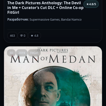
The Dark Pictures Anthology: The Devil
★
4.8
/5
in Me + Curator’s Cut DLC + Online Co-op
FitGirl
Разработчик
: Supermassive Games, Bandai Namco
463
💬 0
★ 4.8
3D
2019
FitGirl