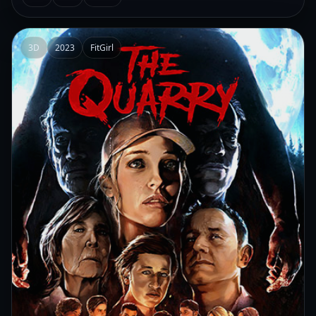
3D
2023
FitGirl