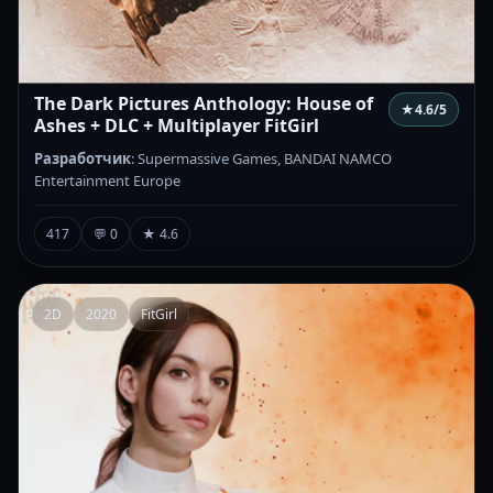
The Dark Pictures Anthology: House of
★
4.6
/5
Ashes + DLC + Multiplayer FitGirl
Разработчик
: Supermassive Games, BANDAI NAMCO
Entertainment Europe
417
💬 0
★ 4.6
2D
2020
FitGirl