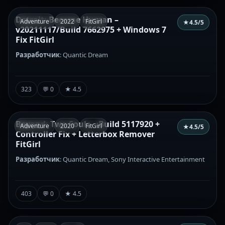
Detroit: Become Human –
Adventure
2022
FitGirl
★
4.5
/5
v20211117/Build 7662975 + Windows 7
Fix FitGirl
Разработчик
: Quantic Dream
323
💬 0
★ 4.5
Beyond: Two Souls – Build 5117920 +
Adventure
2020
FitGirl
★
4.5
/5
Controller Fix + Letterbox Remover
FitGirl
Разработчик
: Quantic Dream, Sony Interactive Entertainment
403
💬 0
★ 4.5