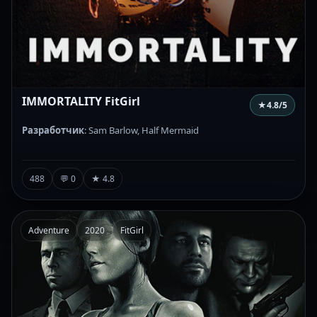
IMMORTALITY FitGirl
★
4.8
/5
Разработчик
: Sam Barlow, Half Mermaid
488
💬 0
★ 4.8
Adventure
2020
FitGirl