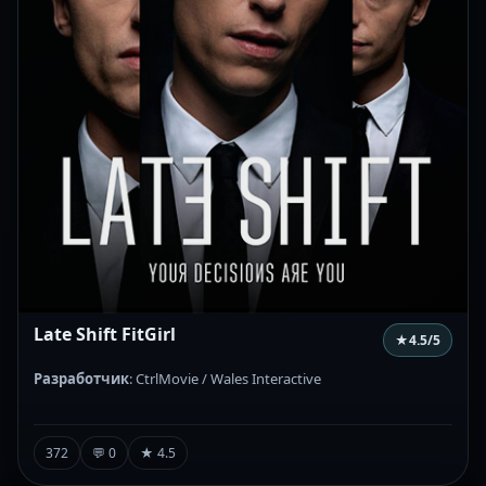
Late Shift FitGirl
★
4.5
/5
Разработчик
: CtrlMovie / Wales Interactive
372
💬 0
★ 4.5