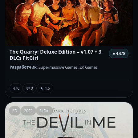
The Quarry: Deluxe Edition – v1.07 + 3
★
4.6
/5
DLCs FitGirl
Разработчик
: Supermassive Games, 2K Games
476
💬 0
★ 4.6
3D
2022
FitGirl