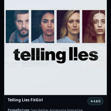
Telling Lies FitGirl
★
4.8
/5
Разработчик
: Sam Barlow, Annapurna Interactive