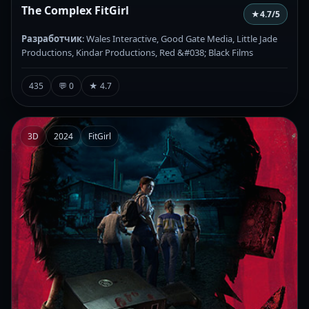
The Complex FitGirl
★
4.7
/5
Разработчик
: Wales Interactive, Good Gate Media, Little Jade
Productions, Kindar Productions, Red &#038; Black Films
435
💬 0
★ 4.7
3D
2024
FitGirl