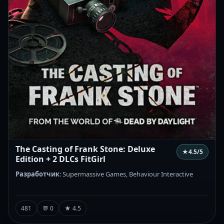
The Casting of Frank Stone: Deluxe
★
4.5
/5
Edition + 2 DLCs FitGirl
Разработчик
: Supermassive Games, Behaviour Interactive
481
💬 0
★ 4.5