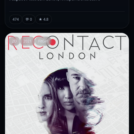
474
💬 0
★ 4.8
2D
2021
FitGirl