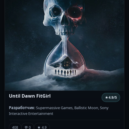
Until Dawn FitGirl
★
4.9
/5
Разработчик
: Supermassive Games, Ballistic Moon, Sony
Interactive Entertainment
408
💬 0
★ 4.9