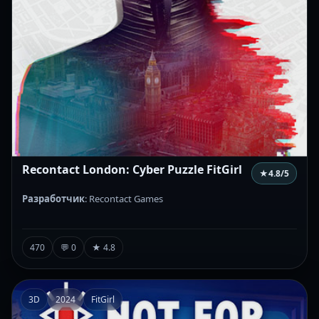
Recontact London: Cyber Puzzle FitGirl
★
4.8
/5
Разработчик
: Recontact Games
470
💬 0
★ 4.8
3D
2024
FitGirl