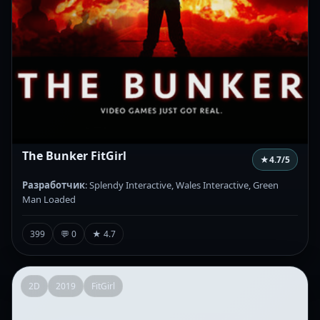
The Bunker FitGirl
★
4.7
/5
Разработчик
: Splendy Interactive, Wales Interactive, Green
Man Loaded
399
💬 0
★ 4.7
2D
2019
FitGirl