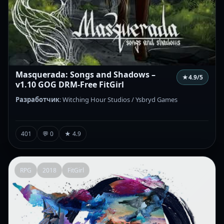
Masquerada: Songs and Shadows –
★
4.9
/5
v1.10 GOG DRM-Free FitGirl
Разработчик
: Witching Hour Studios / Ysbryd Games
401
💬 0
★ 4.9
RPG
2018
FitGirl