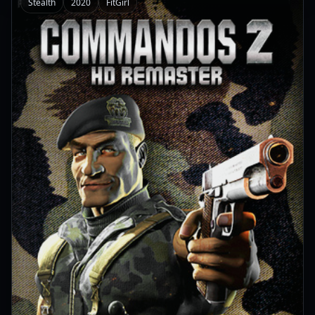
Stealth
2020
FitGirl