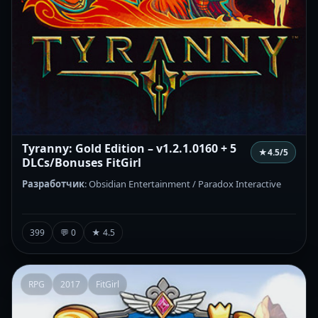
Tyranny: Gold Edition – v1.2.1.0160 + 5
★
4.5
/5
DLCs/Bonuses FitGirl
Разработчик
: Obsidian Entertainment / Paradox Interactive
399
💬 0
★ 4.5
RPG
2017
FitGirl