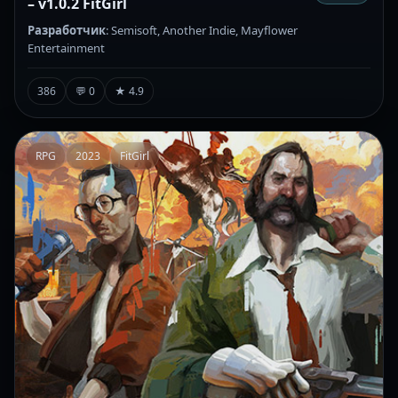
– v1.0.2 FitGirl
Разработчик
: Semisoft, Another Indie, Mayflower
Entertainment
386
💬 0
★ 4.9
RPG
2023
FitGirl