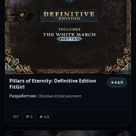
Pillars of Eternity: Definitive Edition
★
4.8
/5
FitGirl
Разработчик
: Obsidian Entertainment
357
💬 0
★ 4.8