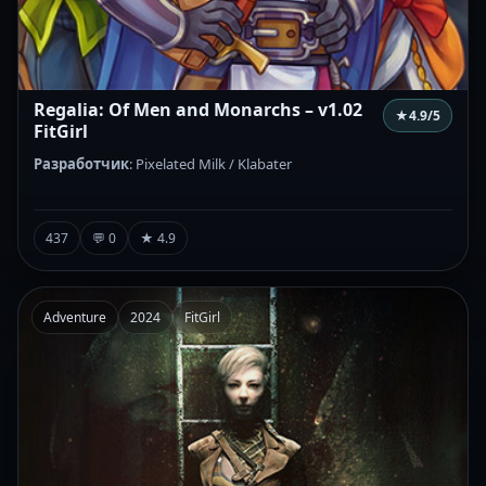
Regalia: Of Men and Monarchs – v1.02
★
4.9
/5
FitGirl
Разработчик
: Pixelated Milk / Klabater
437
💬 0
★ 4.9
Adventure
2024
FitGirl