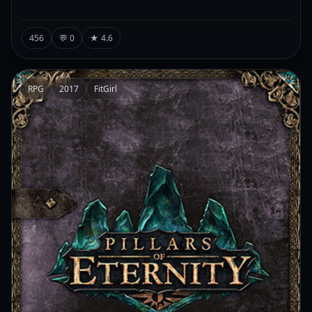
456
💬 0
★ 4.6
RPG
2017
FitGirl