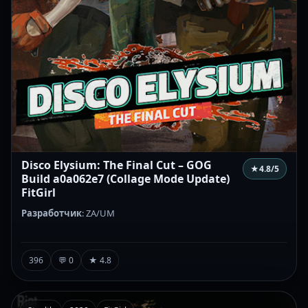
Disco Elysium: The Final Cut – GOG
★
4.8
/5
Build a0a062e7 (Collage Mode Update)
FitGirl
Разработчик
: ZA/UM
396
💬 0
★ 4.8