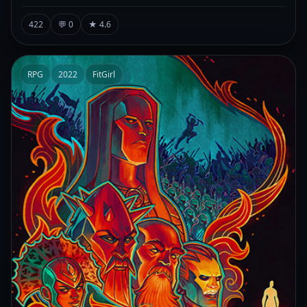
422
💬 0
★ 4.6
RPG
2022
FitGirl