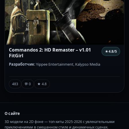
Commandos 2: HD Remaster – v1.01
★
4.8
/5
FitGirl
Разработчик
: Yippee Entertainment, Kalypso Media
483
💬 0
★ 4.8
О сайте
3D модели на 2D фоне — топ-хиты 2025-2026 с увлекательными
приключениями в смешанном стиле и динамичных сценах.