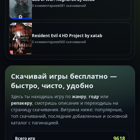
0 комментариев
581 скачиваний
Resident Evil 4 HD Project by xatab
0 комментариев
560 скачиваний
Скачивай игры бесплатно —
быстро, чисто, удобно
Здесь ты находишь игру по
жанру
,
году
или
репакеру
, смотришь описание и переходишь на
страницу скачивания. Витрина ниже: популярные,
топ скачиваний, последние добавленные и основной
каталог с пагинацией.
9618
Всего игр