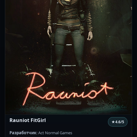
Rauniot FitGirl
★
4.6
/5
Разработчик
: Act Normal Games