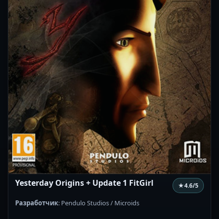
Yesterday Origins + Update 1 FitGirl
★
4.6
/5
Разработчик
: Pendulo Studios / Microids