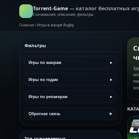
Torrent-Game
— каталог бесплатных иг
Скачивания, описания, фильтры
Главная
/
Игры в жанре Rugby
Фильтры
С
ч
Игры по жанрам
▸
Зд
оп
Игры по годам
▸
по
ос
Игры по репакерам
▸
КАТ
Обратная связь
➤
3
Топ скачиваемых