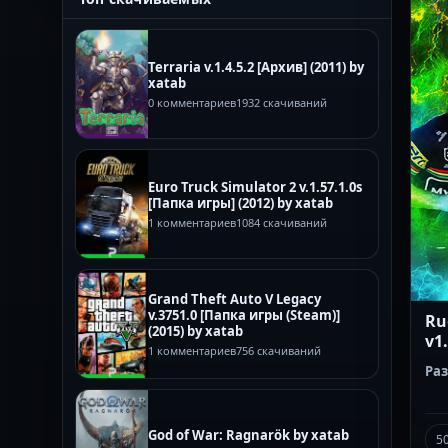
Terraria v.1.4.5.2 [Архив] (2011) by
xatab
0 комментариев
1932 скачиваний
Euro Truck Simulator 2 v.1.57.1.0s
[Папка игры] (2012) by xatab
1 комментариев
1084 скачиваний
Grand Theft Auto V Legacy
v.3751.0 [Папка игры (Steam)]
Ru
(2015) by xatab
v1.
1 комментариев
756 скачиваний
Ра
God of War: Ragnarök by xatab
5