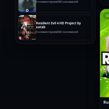
0 комментариев
580 скачиваний
3
Resident Evil 4 HD Project by
xatab
0 комментариев
560 скачиваний
Ru