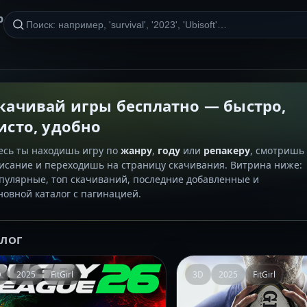
р
качивай игры бесплатно — быстро,
исто, удобно
есь ты находишь игру по
жанру
,
году
или
репакеру
, смотришь
исание и переходишь на страницу скачивания. Витрина ниже:
пулярные, топ скачиваний, последние добавленные и
новной каталог с пагинацией.
АЛОГ
D
2025
FitGirl
3D
2025
FitGirl