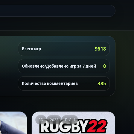
9618
Всего игр
0
Обновлено/Добавлено игр за 7 дней
385
Количество комментариев
3D
2022
FitGirl