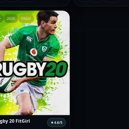
D
2020
FitGirl
gby 20 FitGirl
★
4.6
/5