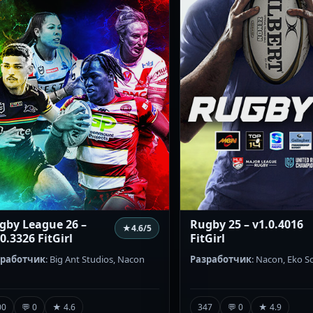
gby League 26 –
Rugby 25 – v1.0.4016
★
4.6
/5
0.3326 FitGirl
FitGirl
зработчик
: Big Ant Studios, Nacon
Разработчик
: Nacon, Eko S
00
💬 0
★ 4.6
347
💬 0
★ 4.9