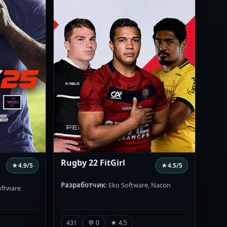
Rugby 22 FitGirl
★
4.9
/5
★
4.5
/5
Разработчик
: Eko Software, Nacon
oftware
431
💬 0
★ 4.5