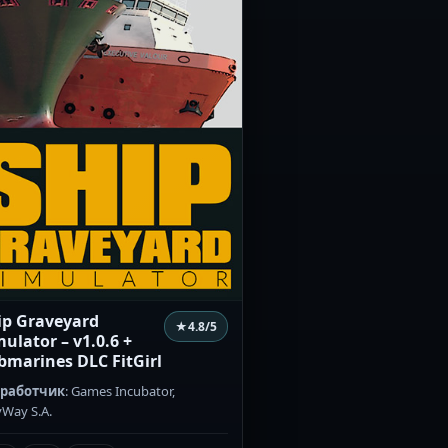
ip Graveyard
★
4.8
/5
mulator – v1.0.6 +
bmarines DLC FitGirl
зработчик
: Games Incubator,
yWay S.A.