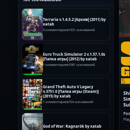
Terraria v.1.4.5.2 [Архив] (2011) by
xatab
0 комментариев
1931 скачиваний
Euro Truck Simulator 2 v.1.57.1.0s
[Папка игры] (2012) by xatab
1 комментариев
1081 скачиваний
Grand Theft Auto V Legacy
v.3751.0 [Папка игры (Steam)]
Sh
(2015) by xatab
Si
1 комментариев
754 скачиваний
Su
Ра
Pla
God of War: Ragnarök by xatab