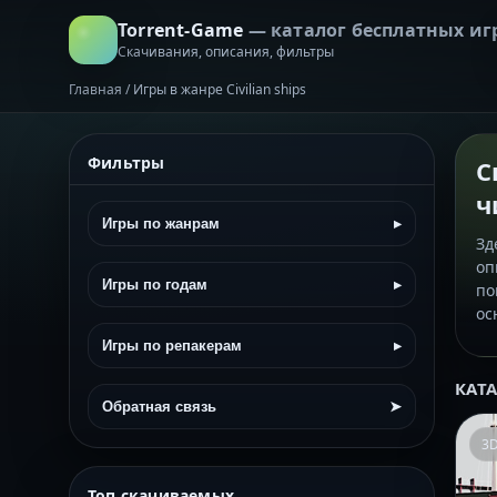
Torrent-Game
— каталог бесплатных иг
Скачивания, описания, фильтры
Главная
/
Игры в жанре Civilian ships
Фильтры
С
ч
Игры по жанрам
▸
Зд
оп
Игры по годам
▸
по
ос
Игры по репакерам
▸
КАТ
Обратная связь
➤
3
Топ скачиваемых