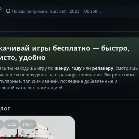
р
качивай игры бесплатно — быстро,
исто, удобно
есь ты находишь игру по
жанру
,
году
или
репакеру
, смотришь
исание и переходишь на страницу скачивания. Витрина ниже:
пулярные, топ скачиваний, последние добавленные и
новной каталог с пагинацией.
АЛОГ
D
2022
FitGirl