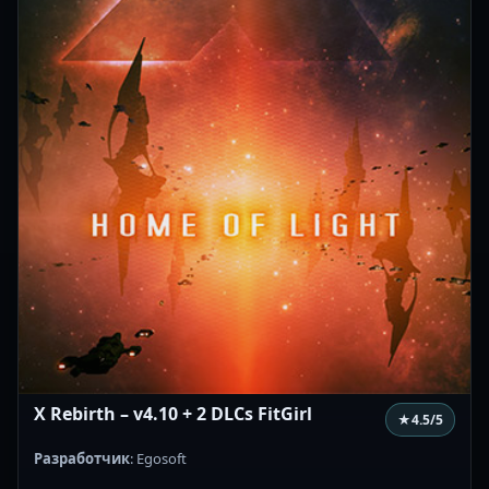
X Rebirth – v4.10 + 2 DLCs FitGirl
★
4.5
/5
Разработчик
: Egosoft