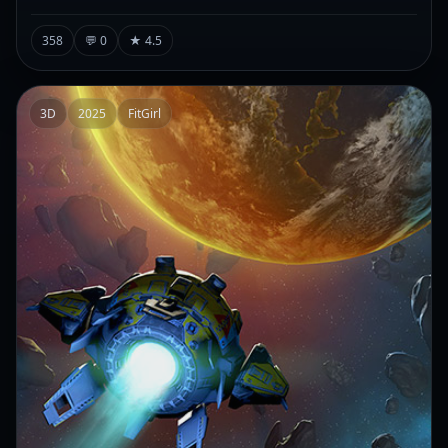
358
💬 0
★ 4.5
3D
2025
FitGirl