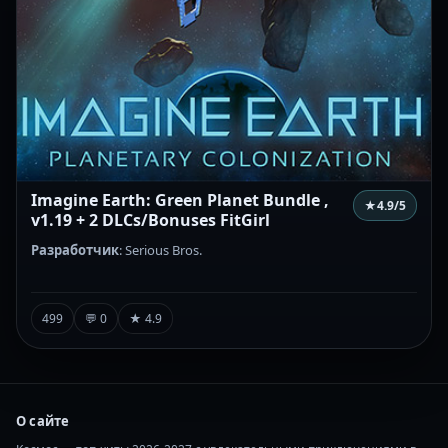
Imagine Earth: Green Planet Bundle ,
★
4.9
/5
v1.19 + 2 DLCs/Bonuses FitGirl
Разработчик
: Serious Bros.
499
💬 0
★ 4.9
О сайте