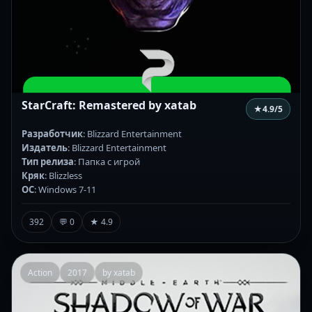
StarCraft: Remastered by xatab
★
4.9
/5
Разработчик
: Blizzard Entertainment
Издатель
: Blizzard Entertainment
Тип релиза
: Папка с игрой
Кряк
: Blizzless
ОС
: Windows 7-11
392
💬 0
★ 4.9
Action
2017
by xatab