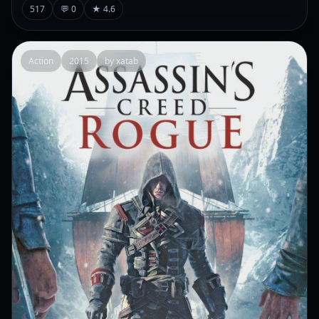
517
💬 0
★ 4.6
Action
2015
by xatab