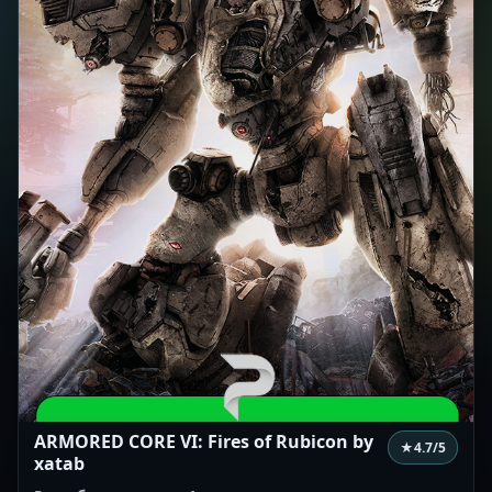
ARMORED CORE VI: Fires of Rubicon by
★
4.7
/5
xatab