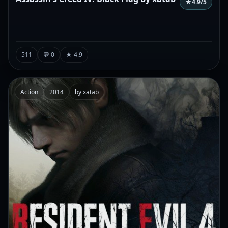
★
4.9
/5
511
💬 0
★ 4.9
Action
2014
by xatab