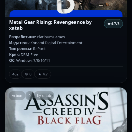
Metal Gear Rising: Revengeance by
★
4.7
/5
xatab
Разработчик
: PlatinumGames
Издатель
: Konami Digital Entertainment
Тип релиза
: RePack
Кряк
: DRM-Free
ОС
: Windows 7/8/10/11
462
💬 0
★ 4.7
Action
0
by xatab