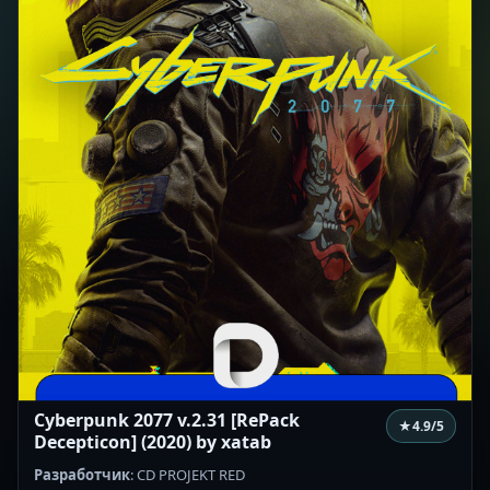
Cyberpunk 2077 v.2.31 [RePack
★
4.9
/5
Decepticon] (2020) by xatab
Разработчик
: CD PROJEKT RED