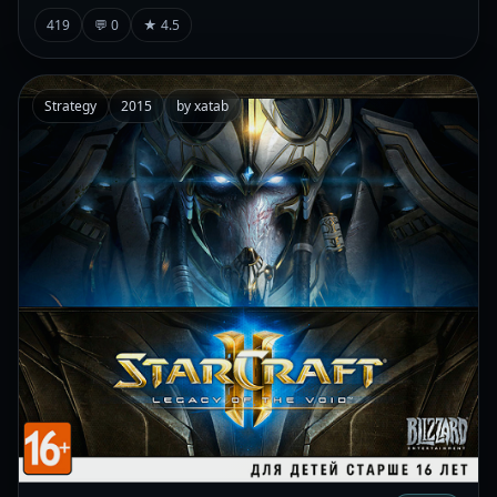
419
💬 0
★ 4.5
Strategy
2015
by xatab