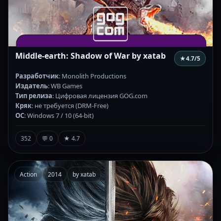
Middle-earth: Shadow of War by xatab
★
4.7
/5
Разработчик
: Monolith Productions
Издатель
: WB Games
Тип релиза
: Цифровая лицензия GOG.com
Кряк
: не требуется (DRM-Free)
ОС
: Windows 7 / 10 (64-bit)
352
💬 0
★ 4.7
Action
2014
by xatab