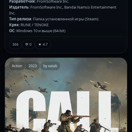
Разработчик
: FromSoftware Inc.
Издатель
: FromSoftware Inc., Bandai Namco Entertainment
Inc.
Тип релиза
: Папка установленной игры (Steam)
Кряк
: RUNE / TENOKE
ОС
: Windows 10 и выше (64-bit)
366
💬 0
★ 4.7
Action
2023
by xatab