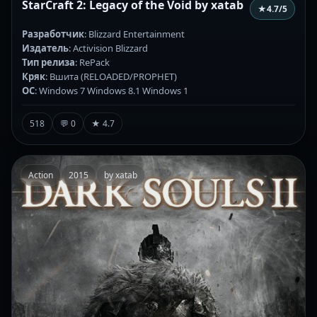
StarCraft 2: Legacy of the Void by xatab
★
4.7
/5
Разработчик
: Blizzard Entertainment
Издатель
: Activision Blizzard
Тип релиза
: RePack
Кряк
: Вшита (RELOADED/PROPHET)
ОС
: Windows 7 Windows 8.1 Windows 1
518
💬 0
★ 4.7
Action
2015
by xatab