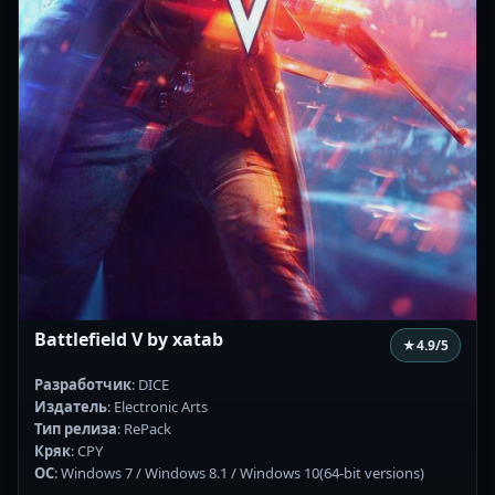
Battlefield V by xatab
★
4.9
/5
Разработчик
: DICE
Издатель
: Electronic Arts
Тип релиза
: RePack
Кряк
: CPY
ОС
: Windows 7 / Windows 8.1 / Windows 10(64-bit versions)