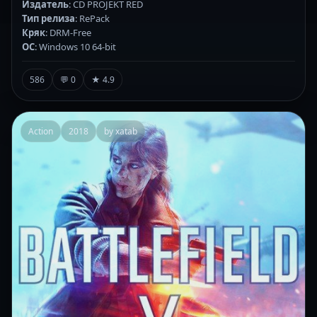
Издатель
: CD PROJEKT RED
Тип релиза
: RePack
Кряк
: DRM-Free
ОС
: Windows 10 64-bit
586
💬 0
★ 4.9
Action
2018
by xatab