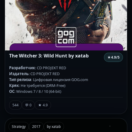
The Witcher 3: Wild Hunt by xatab
★
4.9
/5
Разработчик
: CD PROJEKT RED
Издатель
: CD PROJEKT RED
Тип релиза
: Цифровая лицензия GOG.com
Кряк
: Не требуется (DRM-Free)
ОС
: Windows 7 / 8 / 10 (64-bit)
544
💬 0
★ 4.9
Strategy
2017
by xatab