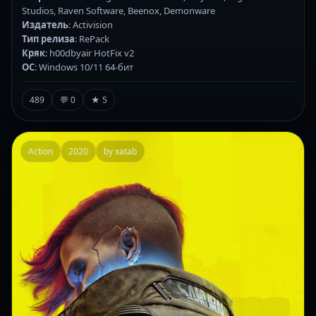
Studios, Raven Software, Beenox, Demonware
Издатель
: Activision
Тип релиза
: RePack
Кряк
: h00dbyair HotFix v2
ОС
: Windows 10/11 64-бит
489
💬 0
★ 5
Action
2020
by xatab