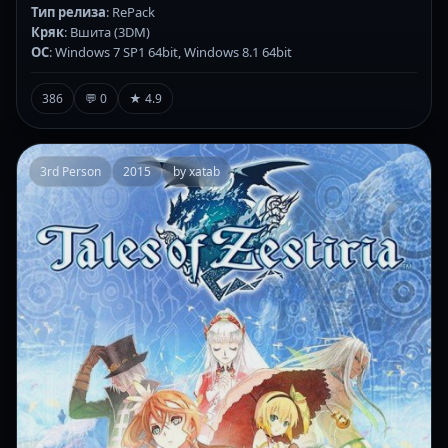
Тип релиза
: RePack
Кряк
: Вшита (3DM)
ОС
: Windows 7 SP1 64bit, Windows 8.1 64bit
386
💬 0
★ 4.9
3rd Person
2015
by xatab