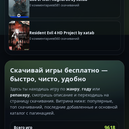
0 комментариев
581 скачиваний
Resident Evil 4 HD Project by xatab
0 комментариев
560 скачиваний
Скачивай игры бесплатно —
быстро, чисто, удобно
Здесь ты находишь игру по
жанру
,
году
или
репакеру
, смотришь описание и переходишь на
страницу скачивания. Витрина ниже: популярные,
топ скачиваний, последние добавленные и основной
каталог с пагинацией.
9618
Всего игр