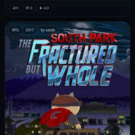
401
💬 0
★ 4.9
RPG
2017
by xatab