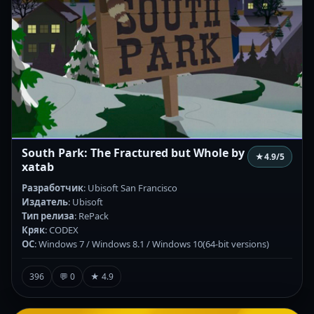
South Park: The Fractured but Whole by
★
4.9
/5
xatab
Разработчик
: Ubisoft San Francisco
Издатель
: Ubisoft
Тип релиза
: RePack
Кряк
: CODEX
ОС
: Windows 7 / Windows 8.1 / Windows 10(64-bit versions)
396
💬 0
★ 4.9