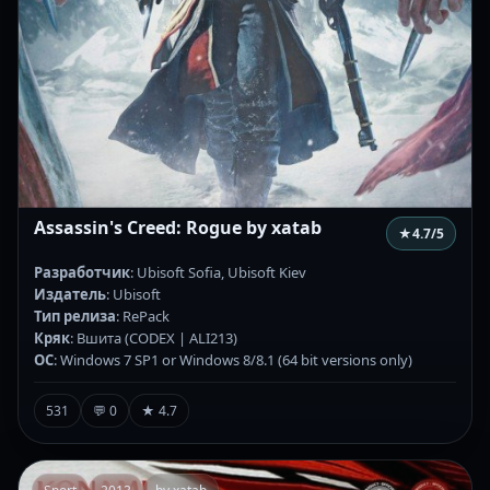
Assassin's Creed: Rogue by xatab
★
4.7
/5
Разработчик
: Ubisoft Sofia, Ubisoft Kiev
Издатель
: Ubisoft
Тип релиза
: RePack
Кряк
: Вшита (CODEX | ALI213)
ОС
: Windows 7 SP1 or Windows 8/8.1 (64 bit versions only)
531
💬 0
★ 4.7