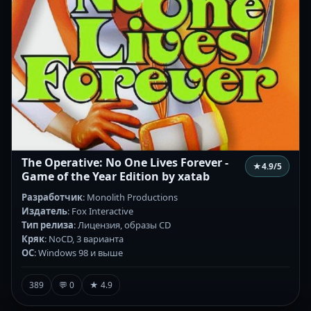
The Operative: No One Lives Forever -
★
4.9
/5
Game of the Year Edition by xatab
Разработчик
: Monolith Productions
Издатель
: Fox Interactive
Тип релиза
: Лицензия, образы СD
Кряк
: NoCD, 3 варианта
ОС
: Windows 98 и выше
389
💬 0
★ 4.9