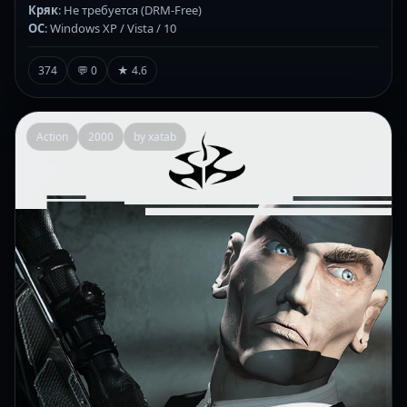
Кряк
: Не требуется (DRM-Free)
ОС
: Windows XP / Vista / 10
374
💬 0
★ 4.6
Action
2000
by xatab