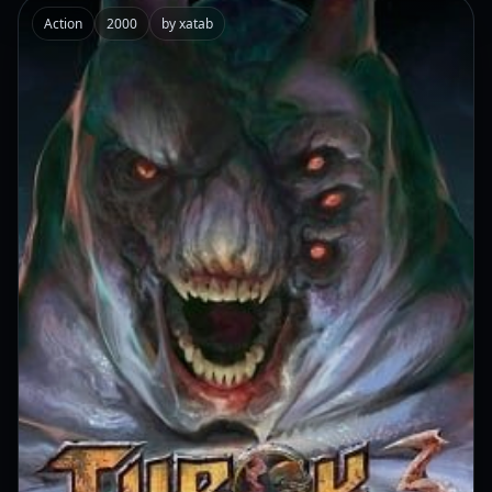
Action
2000
by xatab