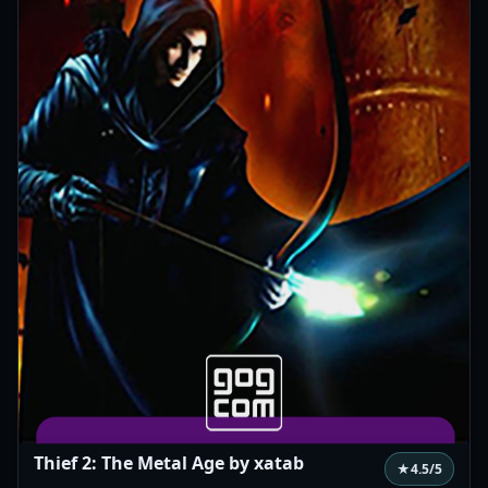
Thief 2: The Metal Age by xatab
★
4.5
/5