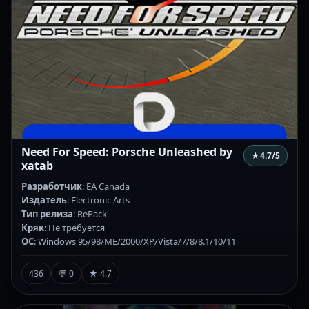
Need For Speed: Porsche Unleashed by
★
4.7
/5
xatab
Разработчик
: EA Canada
Издатель
: Electronic Arts
Тип релиза
: RePack
Кряк
: Не требуется
ОС
: Windows 95/98/ME/2000/XP/Vista/7/8/8.1/10/11
436
💬 0
★ 4.7