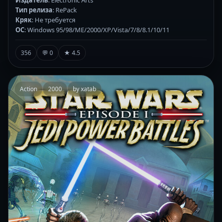
Тип релиза
: RePack
Кряк
: Не требуется
ОС
: Windows 95/98/ME/2000/XP/Vista/7/8/8.1/10/11
356
💬 0
★ 4.5
Action
2000
by xatab