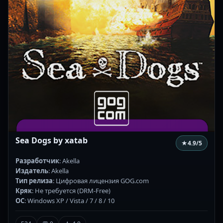
Sea Dogs by xatab
★
4.9
/5
Разработчик
: Akella
Издатель
: Akella
Тип релиза
: Цифровая лицензия GOG.com
Кряк
: Не требуется (DRM-Free)
ОС
: Windows XP / Vista / 7 / 8 / 10