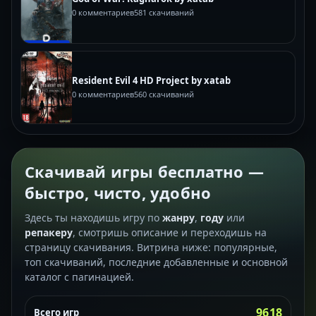
0 комментариев
581 скачиваний
Resident Evil 4 HD Project by xatab
0 комментариев
560 скачиваний
Скачивай игры бесплатно —
быстро, чисто, удобно
Здесь ты находишь игру по
жанру
,
году
или
репакеру
, смотришь описание и переходишь на
страницу скачивания. Витрина ниже: популярные,
топ скачиваний, последние добавленные и основной
каталог с пагинацией.
9618
Всего игр