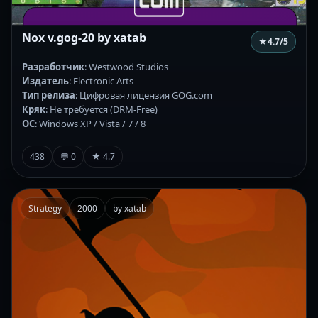
Nox v.gog-20 by xatab
★
4.7
/5
Разработчик
: Westwood Studios
Издатель
: Electronic Arts
Тип релиза
: Цифровая лицензия GOG.com
Кряк
: Не требуется (DRM-Free)
ОС
: Windows XP / Vista / 7 / 8
438
💬 0
★ 4.7
Strategy
2000
by xatab