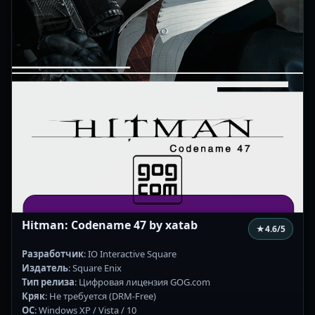
Hitman: Codename 47 by xatab
★
4.6
/5
Разработчик
: IO Interactive Square
Издатель
: Square Enix
Тип релиза
: Цифровая лицензия GOG.com
Кряк
: Не требуется (DRM-Free)
ОС
: Windows XP / Vista / 10