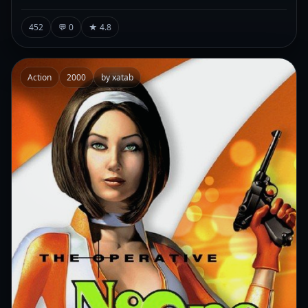
452
💬 0
★ 4.8
Action
2000
by xatab