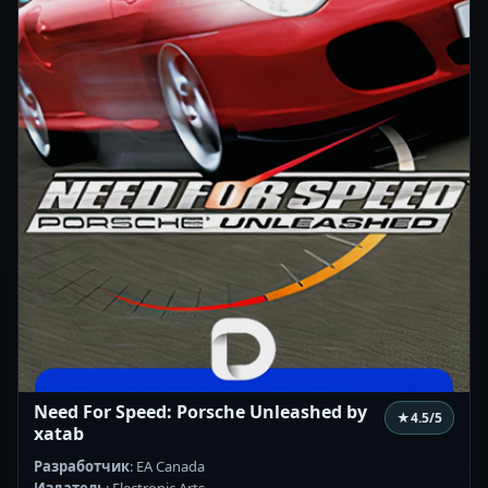
Need For Speed: Porsche Unleashed by
★
4.5
/5
xatab
Разработчик
: EA Canada
Издатель
: Electronic Arts