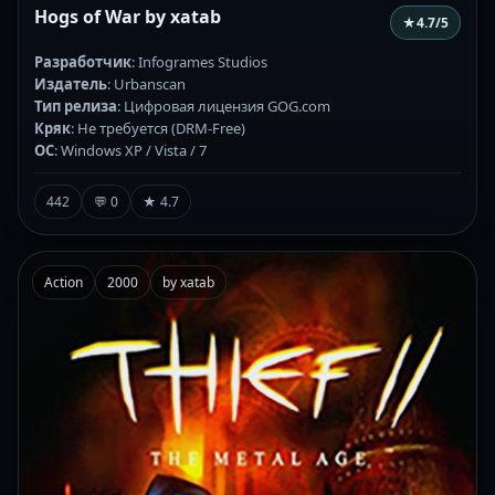
Hogs of War by xatab
★
4.7
/5
Разработчик
: Infogrames Studios
Издатель
: Urbanscan
Тип релиза
: Цифровая лицензия GOG.com
Кряк
: Не требуется (DRM-Free)
ОС
: Windows XP / Vista / 7
442
💬 0
★ 4.7
Action
2000
by xatab