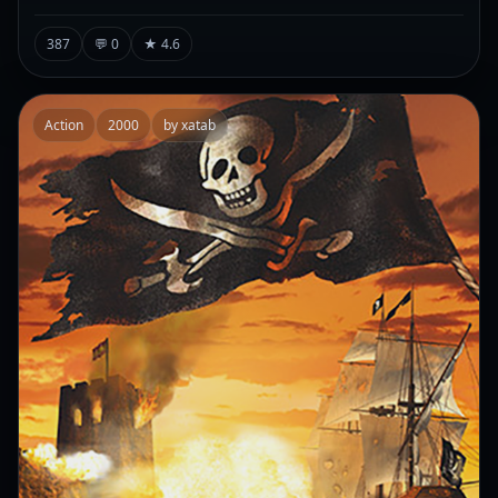
387
💬 0
★ 4.6
Action
2000
by xatab