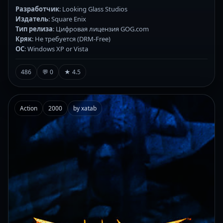
Разработчик
: Looking Glass Studios
Издатель
: Square Enix
Тип релиза
: Цифровая лицензия GOG.com
Кряк
: Не требуется (DRM-Free)
ОС
: Windows XP or Vista
486
💬 0
★ 4.5
Action
2000
by xatab