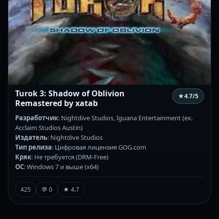
Turok 3: Shadow of Oblivion
★
4.7
/5
Remastered by xatab
Разработчик
: Nightdive Studios, Iguana Entertainment (ex.
Acclaim Studios Austin)
Издатель
: Nightdive Studios
Тип релиза
: Цифровая лицензия GOG.com
Кряк
: Не требуется (DRM-Free)
ОС
: Windows 7 и выше (x64)
425
💬 0
★ 4.7