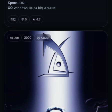
Кряк
: RUNE
ОС
: Windows 10 (64-bit) и выше
482
💬 0
★ 4.7
Action
2000
by xatab