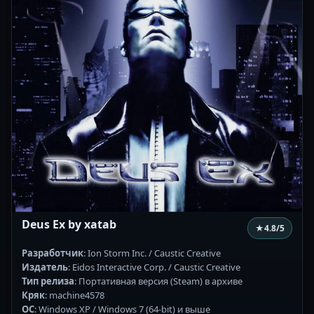
Deus Ex by xatab
★
4.8
/5
Разработчик
: Ion Storm Inc. / Caustic Creative
Издатель
: Eidos Interactive Corp. / Caustic Creative
Тип релиза
: Портативная версия (Steam) в архиве
Кряк
: machine4578
ОС
: Windows XP / Windows 7 (64-bit) и выше