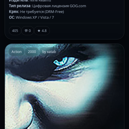
Тип релиза
: Цифровая лицензия GOG.com
Кряк
: Не требуется (DRM-Free)
ОС
: Windows XP / Vista / 7
405
💬 0
★ 4.8
Action
2000
by xatab