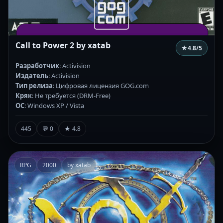
Call to Power 2 by xatab
★
4.8
/5
Разработчик
: Activision
Издатель
: Activision
Тип релиза
: Цифровая лицензия GOG.com
Кряк
: Не требуется (DRM-Free)
ОС
: Windows XP / Vista
445
💬 0
★ 4.8
RPG
2000
by xatab