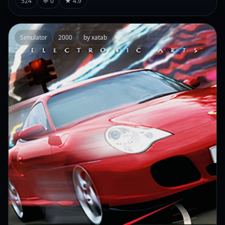
524
💬 0
★ 4.9
Simulator
2000
by xatab