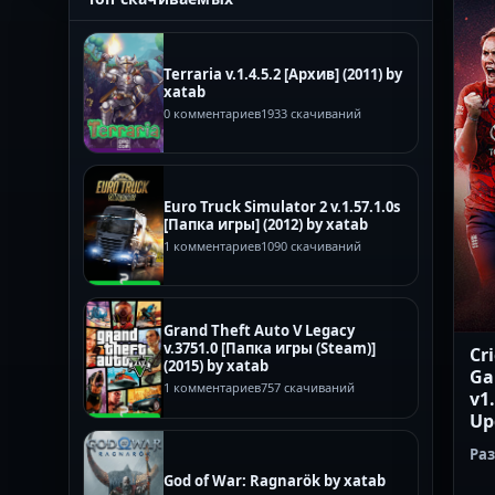
Terraria v.1.4.5.2 [Архив] (2011) by
xatab
0 комментариев
1933 скачиваний
Euro Truck Simulator 2 v.1.57.1.0s
[Папка игры] (2012) by xatab
1 комментариев
1090 скачиваний
Grand Theft Auto V Legacy
v.3751.0 [Папка игры (Steam)]
Cri
(2015) by xatab
Ga
1 комментариев
757 скачиваний
v1
Up
Ра
God of War: Ragnarök by xatab