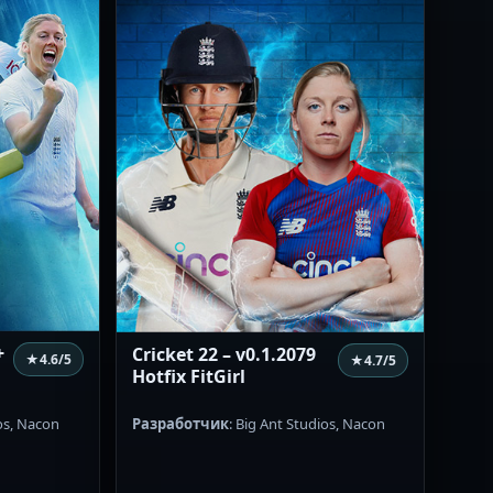
+
Cricket 22 – v0.1.2079
★
4.6
/5
★
4.7
/5
Hotfix FitGirl
ios, Nacon
Разработчик
: Big Ant Studios, Nacon