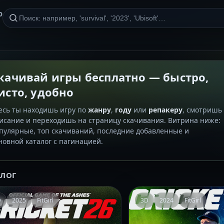
р
качивай игры бесплатно — быстро,
исто, удобно
есь ты находишь игру по
жанру
,
году
или
репакеру
, смотришь
исание и переходишь на страницу скачивания. Витрина ниже:
пулярные, топ скачиваний, последние добавленные и
новной каталог с пагинацией.
АЛОГ
D
2025
FitGirl
3D
2024
FitGirl