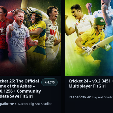
cket 26: The Official
Cricket 24 – v0.2.3451 
★
4.7
/5
me of the Ashes –
Multiplayer FitGirl
.0.1256 + Community
date Save FitGirl
Разработчик
: Big Ant Stud
зработчик
: Nacon, Big Ant Studios