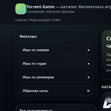
Torrent-Game
— каталог бесплатных иг
Скачивания, описания, фильтры
Главная
/
Игры в жанре Cricket
Фильтры
С
ч
Игры по жанрам
▸
Зд
оп
Игры по годам
▸
по
ос
Игры по репакерам
▸
КАТ
Обратная связь
➤
3
Топ скачиваемых