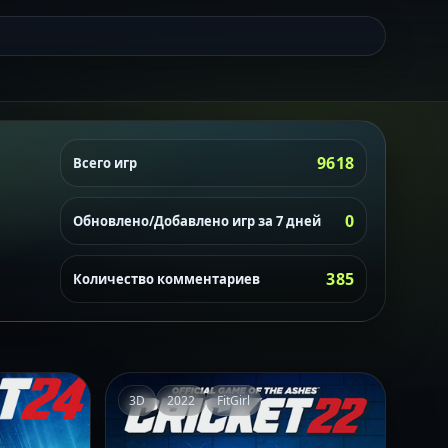
9618
Всего игр
0
Обновлено/Добавлено игр за 7 дней
385
Количество комментариев
3D
2022
FitGirl