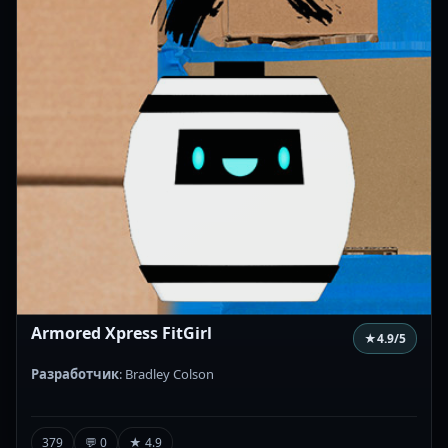
Armored Xpress FitGirl
★
4.9
/5
Разработчик
: Bradley Colson
379
💬 0
★ 4.9