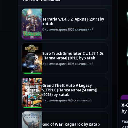
Terraria v.1.4.5.2 [Архив] (2011) by
xatab
0 комментариев
1933 скачиваний
Euro Truck Simulator 2 v.1.57.1.0s
[Папка игры] (2012) by xatab
2 комментариев
1093 скачиваний
Grand Theft Auto V Legacy
v.3751.0 [Папка игры (Steam)]
(2015) by xatab
1 комментариев
760 скачиваний
X-
by
Ра
God of War: Ragnarök by xatab
Из