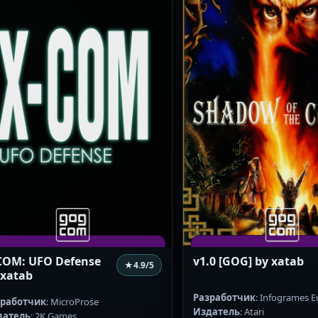
COM: UFO Defense
v1.0 [GOG] by xatab
★
4.9
/5
 xatab
Разработчик
: Infogrames 
зработчик
: MicroProse
Издатель
: Atari
датель
: 2K Games