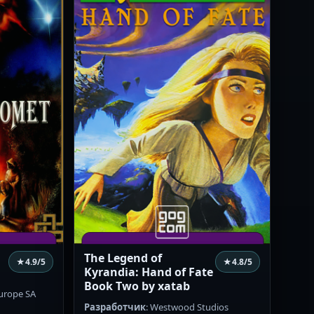
The Legend of
★
4.9
/5
★
4.8
/5
Kyrandia: Hand of Fate
Book Two by xatab
Europe SA
Разработчик
: Westwood Studios