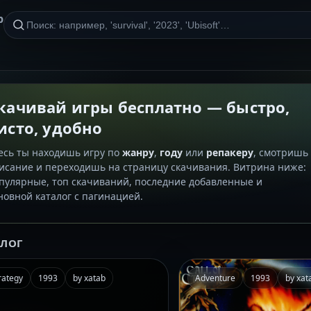
р
качивай игры бесплатно — быстро,
исто, удобно
есь ты находишь игру по
жанру
,
году
или
репакеру
, смотришь
исание и переходишь на страницу скачивания. Витрина ниже:
пулярные, топ скачиваний, последние добавленные и
новной каталог с пагинацией.
АЛОГ
rategy
1993
by xatab
Adventure
1993
by xat