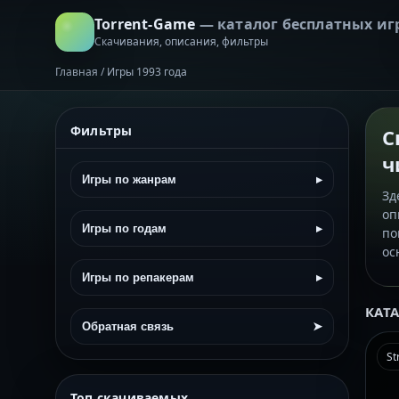
Torrent-Game
— каталог бесплатных иг
Скачивания, описания, фильтры
Главная
/
Игры 1993 года
Фильтры
С
ч
Игры по жанрам
▸
Зд
оп
Игры по годам
▸
по
ос
Игры по репакерам
▸
КАТ
Обратная связь
➤
St
Топ скачиваемых