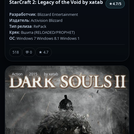
StarCraft 2: Legacy of the Void by xatab
★
4.7
/5
Разработчик
: Blizzard Entertainment
Издатель
: Activision Blizzard
Тип релиза
: RePack
Кряк
: Вшита (RELOADED/PROPHET)
ОС
: Windows 7 Windows 8.1 Windows 1
518
💬 0
★ 4.7
Action
2015
by xatab