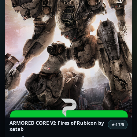
ARMORED CORE VI: Fires of Rubicon by
★
4.7
/5
xatab