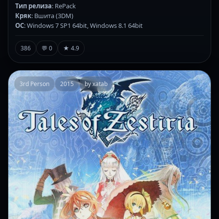
Тип релиза
: RePack
Кряк
: Вшита (3DM)
ОС
: Windows 7 SP1 64bit, Windows 8.1 64bit
386
💬 0
★ 4.9
3rd Person
2015
by xatab