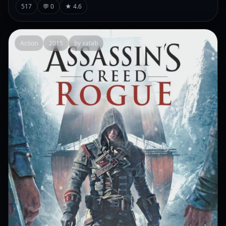
517
💬 0
★ 4.6
Action
2015
by xatab