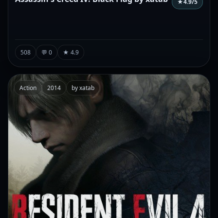
★
4.9
/5
508
💬 0
★ 4.9
Action
2014
by xatab