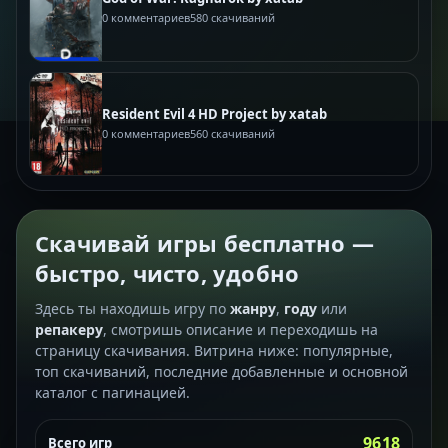
0 комментариев
580 скачиваний
Resident Evil 4 HD Project by xatab
0 комментариев
560 скачиваний
Скачивай игры бесплатно —
быстро, чисто, удобно
Здесь ты находишь игру по
жанру
,
году
или
репакеру
, смотришь описание и переходишь на
страницу скачивания. Витрина ниже: популярные,
топ скачиваний, последние добавленные и основной
каталог с пагинацией.
9618
Всего игр