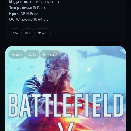
Издатель
: CD PROJEKT RED
Тип релиза
: RePack
Кряк
: DRM-Free
ОС
: Windows 10 64-bit
584
💬 0
★ 4.9
Action
2018
by xatab