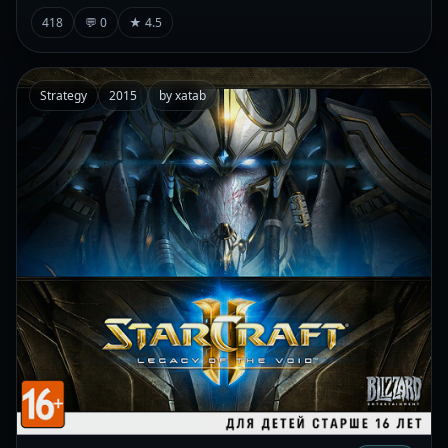
418
💬 0
★ 4.5
Strategy
2015
by xatab