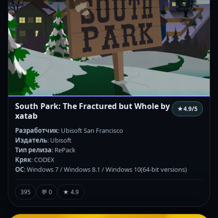
South Park: The Fractured but Whole by
★
4.9
/5
xatab
Разработчик
: Ubisoft San Francisco
Издатель
: Ubisoft
Тип релиза
: RePack
Кряк
: CODEX
ОС
: Windows 7 / Windows 8.1 / Windows 10(64-bit versions)
395
💬 0
★ 4.9