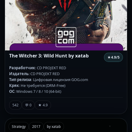
The Witcher 3: Wild Hunt by xatab
★
4.9
/5
Разработчик
: CD PROJEKT RED
Издатель
: CD PROJEKT RED
Тип релиза
: Цифровая лицензия GOG.com
Кряк
: Не требуется (DRM-Free)
ОС
: Windows 7 / 8 / 10 (64-bit)
542
💬 0
★ 4.9
Strategy
2017
by xatab