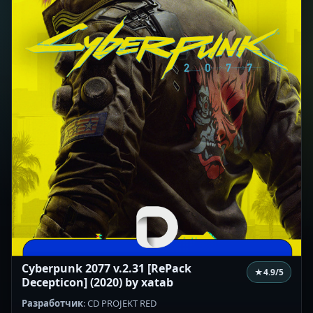
Cyberpunk 2077 v.2.31 [RePack
★
4.9
/5
Decepticon] (2020) by xatab
Разработчик
: CD PROJEKT RED