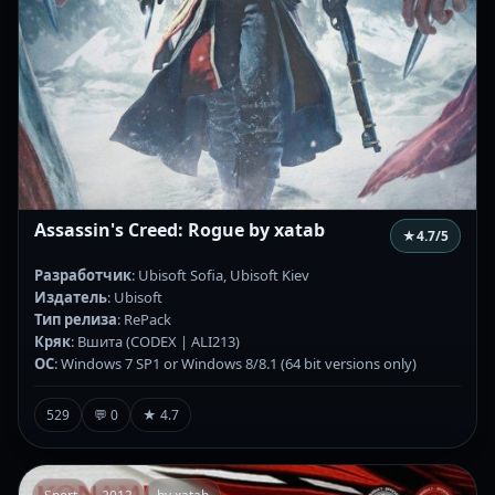
Assassin's Creed: Rogue by xatab
★
4.7
/5
Разработчик
: Ubisoft Sofia, Ubisoft Kiev
Издатель
: Ubisoft
Тип релиза
: RePack
Кряк
: Вшита (CODEX | ALI213)
ОС
: Windows 7 SP1 or Windows 8/8.1 (64 bit versions only)
529
💬 0
★ 4.7