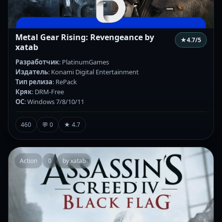
Metal Gear Rising: Revengeance by
★
4.7
/5
xatab
Разработчик
: PlatinumGames
Издатель
: Konami Digital Entertainment
Тип релиза
: RePack
Кряк
: DRM-Free
ОС
: Windows 7/8/10/11
460
💬 0
★ 4.7
Action
0
by xatab