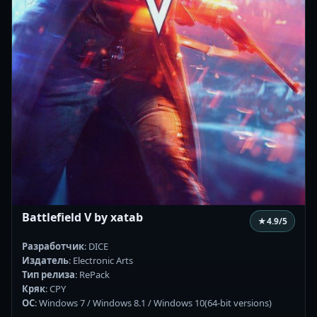
Battlefield V by xatab
★
4.9
/5
Разработчик
: DICE
Издатель
: Electronic Arts
Тип релиза
: RePack
Кряк
: CPY
ОС
: Windows 7 / Windows 8.1 / Windows 10(64-bit versions)