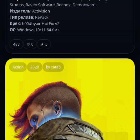
Studios, Raven Software, Beenox, Demonware
Издатель
: Activision
Тип релиза
: RePack
Кряк
: h00dbyair HotFix v2
ОС
: Windows 10/11 64-бит
488
💬 0
★ 5
Action
2020
by xatab