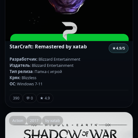
StarCraft: Remastered by xatab
★
4.9
/5
Разработчик
: Blizzard Entertainment
Издатель
: Blizzard Entertainment
Тип релиза
: Папка с игрой
Кряк
: Blizzless
ОС
: Windows 7-11
390
💬 0
★ 4.9
Action
2017
by xatab