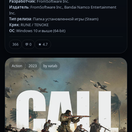
Разработчик
: FromSoftware Inc.
Издатель
: FromSoftware Inc., Bandai Namco Entertainment
Inc.
Тип релиза
: Папка установленной игры (Steam)
Кряк
: RUNE / TENOKE
ОС
: Windows 10 и выше (64-bit)
366
💬 0
★ 4.7
Action
2023
by xatab