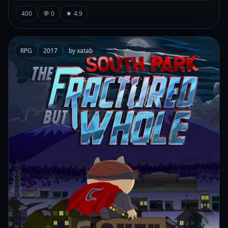
400
💬 0
★ 4.9
RPG
2017
by xatab