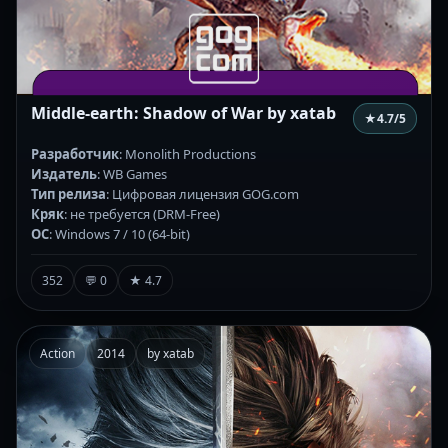
Middle-earth: Shadow of War by xatab
★
4.7
/5
Разработчик
: Monolith Productions
Издатель
: WB Games
Тип релиза
: Цифровая лицензия GOG.com
Кряк
: не требуется (DRM-Free)
ОС
: Windows 7 / 10 (64-bit)
352
💬 0
★ 4.7
Action
2014
by xatab