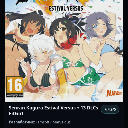
Senran Kagura Estival Versus + 13 DLCs
★
4.9
/5
FitGirl
Разработчик
: Tamsoft / Marvelous