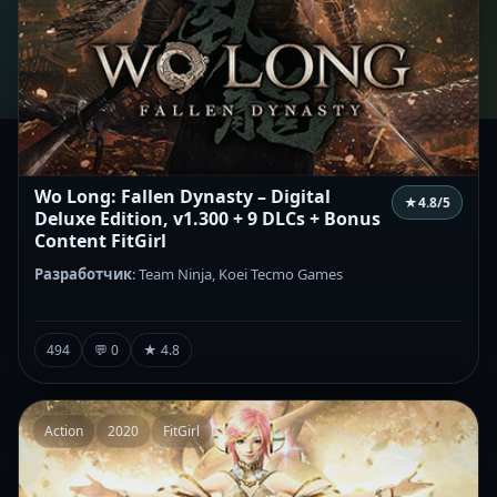
Wo Long: Fallen Dynasty – Digital
★
4.8
/5
Deluxe Edition, v1.300 + 9 DLCs + Bonus
Content FitGirl
Разработчик
: Team Ninja, Koei Tecmo Games
494
💬 0
★ 4.8
Action
2020
FitGirl