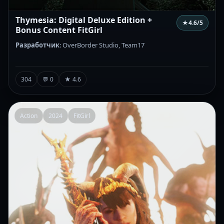
Thymesia: Digital Deluxe Edition +
★
4.6
/5
Bonus Content FitGirl
Разработчик
: OverBorder Studio, Team17
304
💬 0
★ 4.6
Action
2024
FitGirl