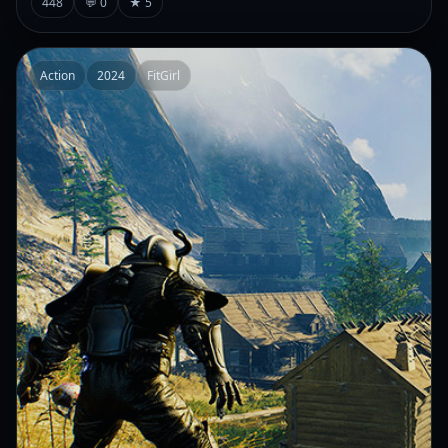
448
💬 0
★ 5
Action
2024
FitGirl