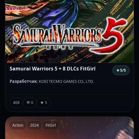
Samurai Warriors 5 + 8 DLCs FitGirl
★
5
/5
Разработчик
: KOEI TECMO GAMES CO., LTD.
408
💬 0
★ 5
Action
2024
FitGirl