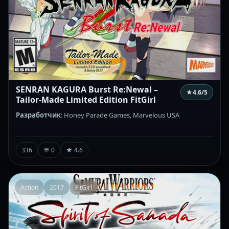
SENRAN KAGURA Burst Re:Newal –
★
4.6
/5
Tailor-Made Limited Edition FitGirl
Разработчик
: Honey Parade Games, Marvelous USA
336
💬 0
★ 4.6
Action
2017
FitGirl