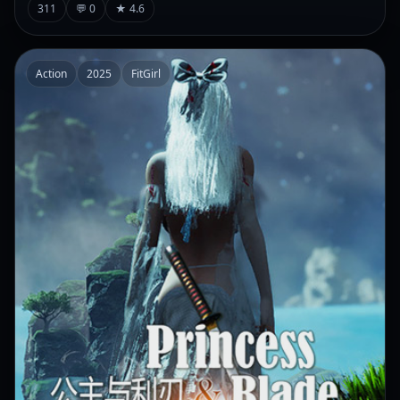
311
💬 0
★ 4.6
Action
2025
FitGirl