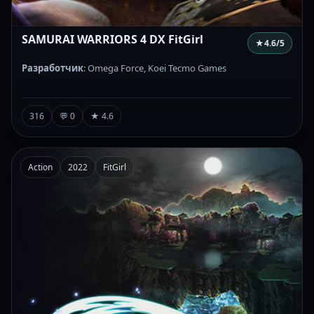
SAMURAI WARRIORS 4 DX FitGirl
★
4.6
/5
Разработчик
: Omega Force, Koei Tecmo Games
316
💬 0
★ 4.6
Action
2022
FitGirl