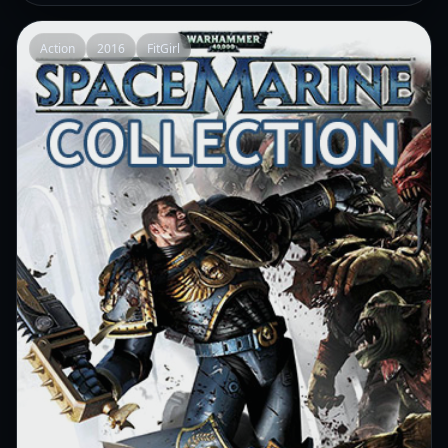
Action
2016
FitGirl