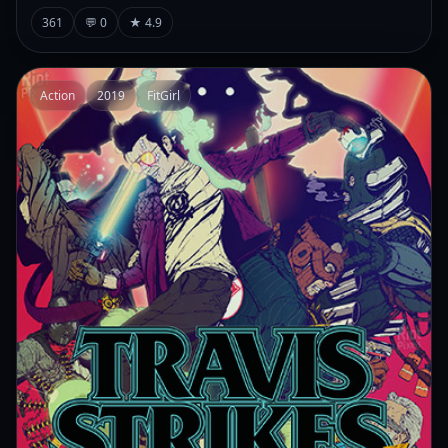
361
💬 0
★ 4.9
Action
2019
FitGirl