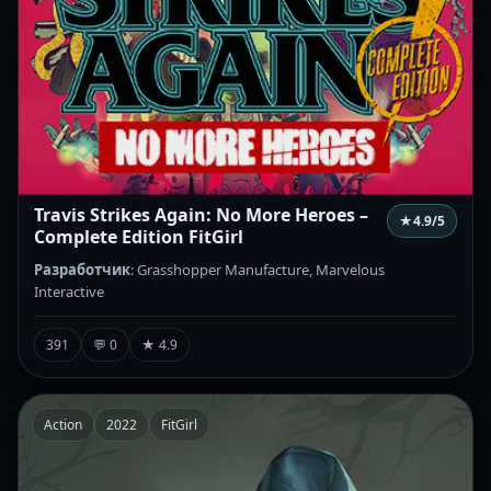
Travis Strikes Again: No More Heroes –
★
4.9
/5
Complete Edition FitGirl
Разработчик
: Grasshopper Manufacture, Marvelous
Interactive
391
💬 0
★ 4.9
Action
2022
FitGirl