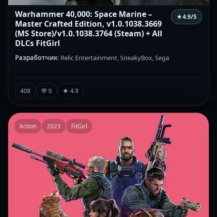
Warhammer 40,000: Space Marine –
★
4.9
/5
Master Crafted Edition, v1.0.1038.3669
(MS Store)/v1.0.1038.3764 (Steam) + All
DLCs FitGirl
Разработчик
: Relic Entertainment, SneakyBox, Sega
408
💬 0
★ 4.9
Action
2023
FitGirl