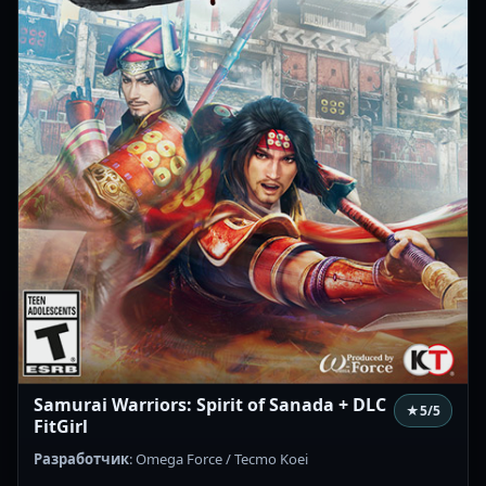
Samurai Warriors: Spirit of Sanada + DLC
★
5
/5
FitGirl
Разработчик
: Omega Force / Tecmo Koei