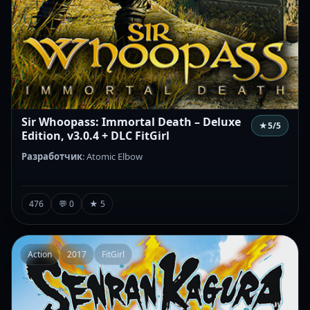
Sir Whoopass: Immortal Death – Deluxe
★
5
/5
Edition, v3.0.4 + DLC FitGirl
Разработчик
: Atomic Elbow
476
💬 0
★ 5
Action
2017
FitGirl