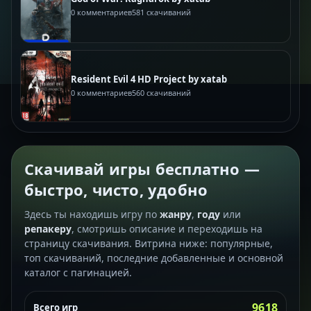
0 комментариев
581 скачиваний
Resident Evil 4 HD Project by xatab
0 комментариев
560 скачиваний
Скачивай игры бесплатно —
быстро, чисто, удобно
Здесь ты находишь игру по
жанру
,
году
или
репакеру
, смотришь описание и переходишь на
страницу скачивания. Витрина ниже: популярные,
топ скачиваний, последние добавленные и основной
каталог с пагинацией.
9618
Всего игр