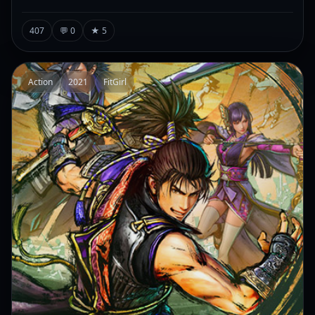
407
💬 0
★ 5
Action
2021
FitGirl