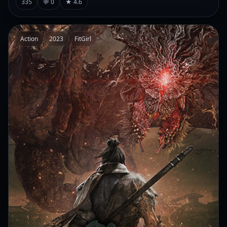
335
💬 0
★ 4.6
Action
2023
FitGirl