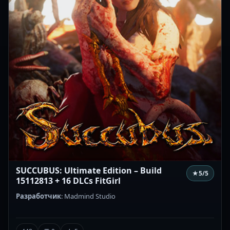
SUCCUBUS: Ultimate Edition – Build
★
5
/5
15112813 + 16 DLCs FitGirl
Разработчик
: Madmind Studio