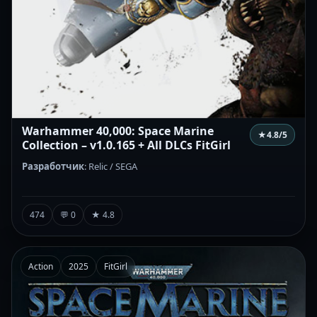
Warhammer 40,000: Space Marine
★
4.8
/5
Collection – v1.0.165 + All DLCs FitGirl
Разработчик
: Relic / SEGA
474
💬 0
★ 4.8
Action
2025
FitGirl