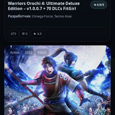
Warriors Orochi 4: Ultimate Deluxe
★
4.9
/5
Edition – v1.0.0.7 + 70 DLCs FitGirl
Разработчик
: Omega Force, Tecmo Koei
475
💬 0
★ 4.9
Action
2022
FitGirl