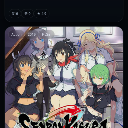
316
💬 0
★ 4.9
Action
2019
FitGirl