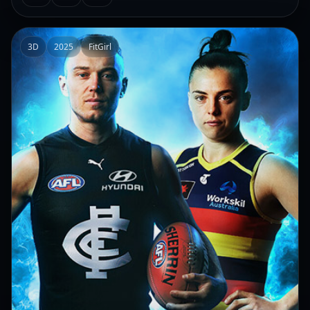
3D
2025
FitGirl