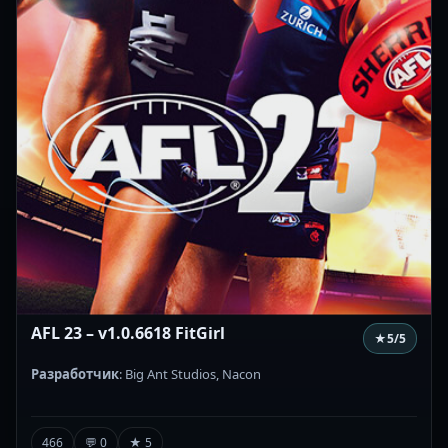
AFL 23 – v1.0.6618 FitGirl
★
5
/5
Разработчик
: Big Ant Studios, Nacon
466
💬 0
★ 5