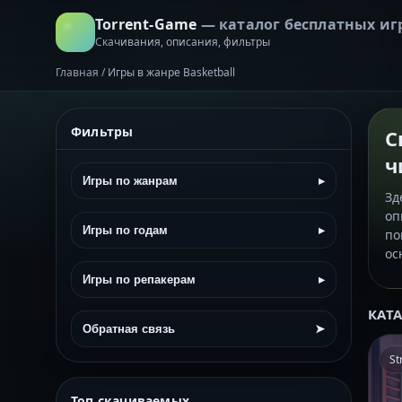
Torrent-Game
— каталог бесплатных иг
Скачивания, описания, фильтры
Главная
/
Игры в жанре Basketball
Фильтры
С
ч
Игры по жанрам
▸
Зд
оп
Игры по годам
▸
по
ос
Игры по репакерам
▸
КАТ
Обратная связь
➤
St
Топ скачиваемых