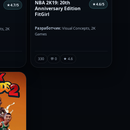
NBA 2K19: 20th
★
4.6
/5
★
4.7
/5
Anniversary Edition
FitGirl
Разработчик
: Visual Concepts, 2K
ts, 2K
Games
330
💬 0
★ 4.6