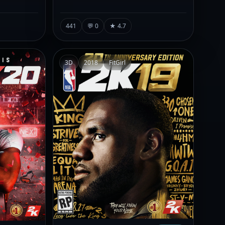
441
💬 0
★ 4.7
3D
2018
FitGirl