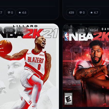
27
💬 0
★ 4.6
439
💬 0
★ 4.7
D
2020
FitGirl
3D
2019
FitGirl