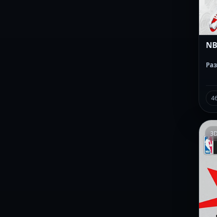
NB
Ра
4
3