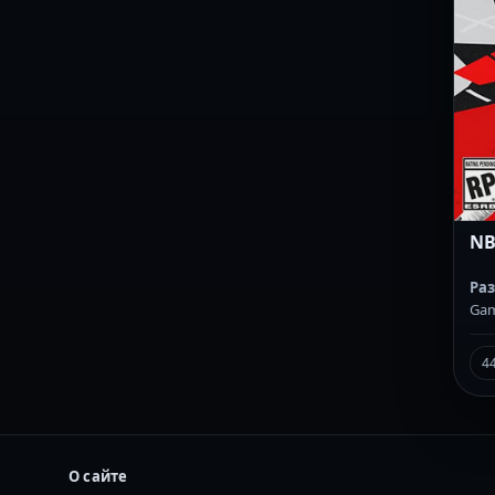
NB
Ра
Ga
4
О сайте