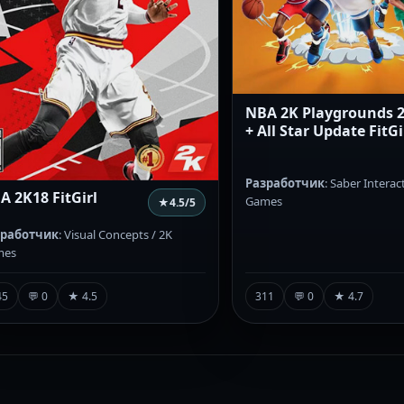
NBA 2K Playgrounds 
+ All Star Update FitGi
Разработчик
: Saber Interac
A 2K18 FitGirl
Games
★
4.5
/5
зработчик
: Visual Concepts / 2K
mes
45
💬 0
★ 4.5
311
💬 0
★ 4.7