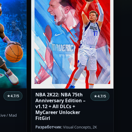
NBA 2K22: NBA 75th
★
4.7
/5
★
4.7
/5
Anniversary Edition –
v1.12 + All DLCs +
MyCareer Unlocker
tive / Mad
FitGirl
Разработчик
: Visual Concepts, 2K