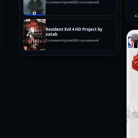
0 комментариев
580 скачиваний
4
Resident Evil 4 HD Project by
xatab
3
0 комментариев
560 скачиваний