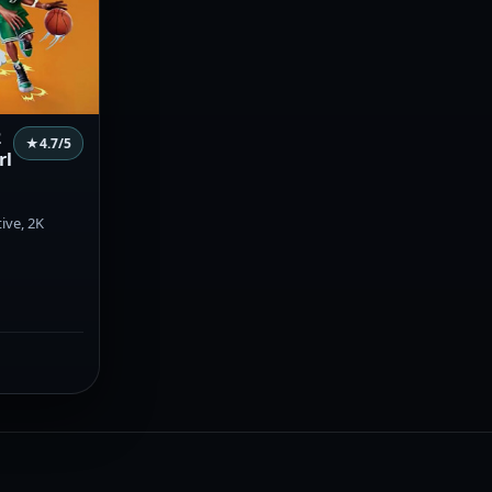
2
★
4.7
/5
rl
tive, 2K