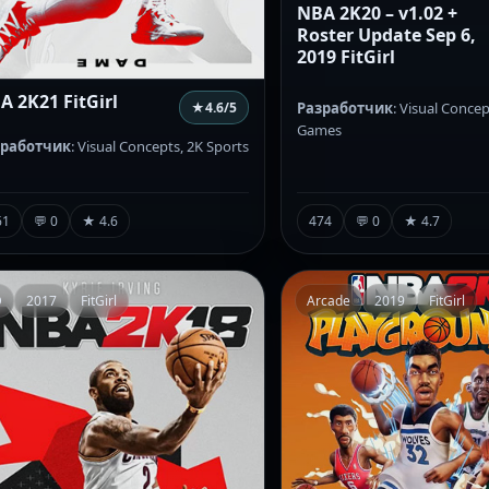
NBA 2K20 – v1.02 +
Roster Update Sep 6,
2019 FitGirl
A 2K21 FitGirl
★
4.6
/5
Разработчик
: Visual Concep
Games
зработчик
: Visual Concepts, 2K Sports
474
💬 0
★ 4.7
61
💬 0
★ 4.6
D
2017
FitGirl
Arcade
2019
FitGirl