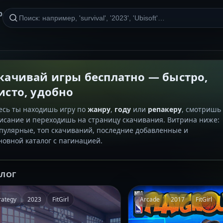
р
качивай игры бесплатно — быстро,
исто, удобно
есь ты находишь игру по
жанру
,
году
или
репакеру
, смотришь
исание и переходишь на страницу скачивания. Витрина ниже:
пулярные, топ скачиваний, последние добавленные и
новной каталог с пагинацией.
АЛОГ
rategy
2023
FitGirl
Arcade
2017
FitGirl