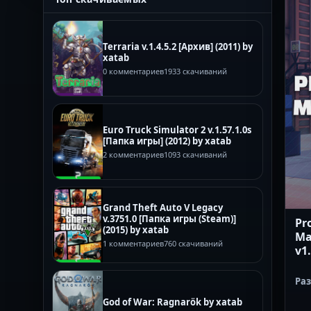
Terraria v.1.4.5.2 [Архив] (2011) by
xatab
0 комментариев
1933 скачиваний
Euro Truck Simulator 2 v.1.57.1.0s
[Папка игры] (2012) by xatab
2 комментариев
1093 скачиваний
Grand Theft Auto V Legacy
v.3751.0 [Папка игры (Steam)]
Pr
(2015) by xatab
Ma
1 комментариев
760 скачиваний
v1
Ра
God of War: Ragnarök by xatab