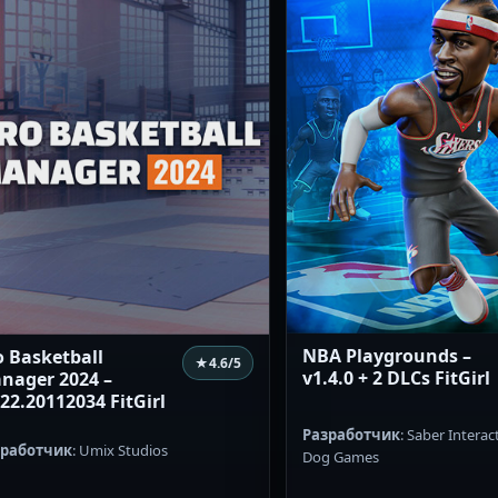
NBA Playgrounds –
o Basketball
★
4.6
/5
v1.4.0 + 2 DLCs FitGirl
nager 2024 –
.22.20112034 FitGirl
Разработчик
: Saber Interac
зработчик
: Umix Studios
Dog Games