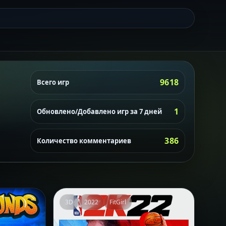
9618
Всего игр
1
Обновлено/Добавлено игр за 7 дней
386
Количество комментариев
3D
2022
FitGirl