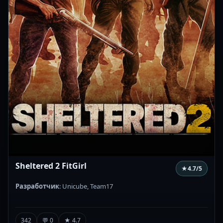
Sheltered 2 FitGirl
★
4.7
/5
Разработчик
: Unicube, Team17
342
💬 0
★ 4.7