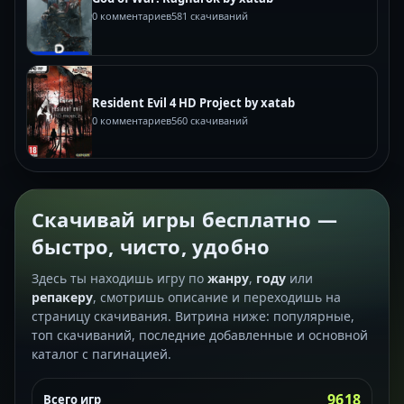
0 комментариев
581 скачиваний
Resident Evil 4 HD Project by xatab
0 комментариев
560 скачиваний
Скачивай игры бесплатно —
быстро, чисто, удобно
Здесь ты находишь игру по
жанру
,
году
или
репакеру
, смотришь описание и переходишь на
страницу скачивания. Витрина ниже: популярные,
топ скачиваний, последние добавленные и основной
каталог с пагинацией.
9618
Всего игр