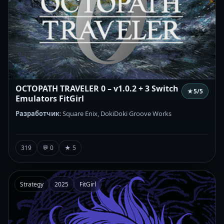
OCTOPATH TRAVELER 0 – v1.0.2 + 3 Switch
★
5
/5
Emulators FitGirl
Разработчик
: Square Enix, DokiDoki Groove Works
319
💬 0
★ 5
Strategy
2025
FitGirl