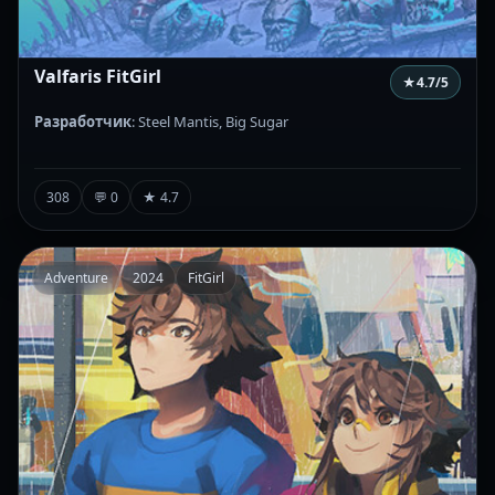
Valfaris FitGirl
★
4.7
/5
Разработчик
: Steel Mantis, Big Sugar
308
💬 0
★ 4.7
Adventure
2024
FitGirl