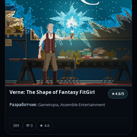
Verne: The Shape of Fantasy FitGirl
★
4.6
/5
Разработчик
: Gametopia, Assemble Entertainment
389
💬 0
★ 4.6