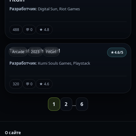
Разработчик
: Digital Sun, Riot Games
488
💬 0
★ 4.8
The Last Faith FitGirl
Arcade
2023
FitGirl
★
4.6
/5
Разработчик
: Kumi Souls Games, Playstack
320
💬 0
★ 4.6
1
2
...
6
О сайте