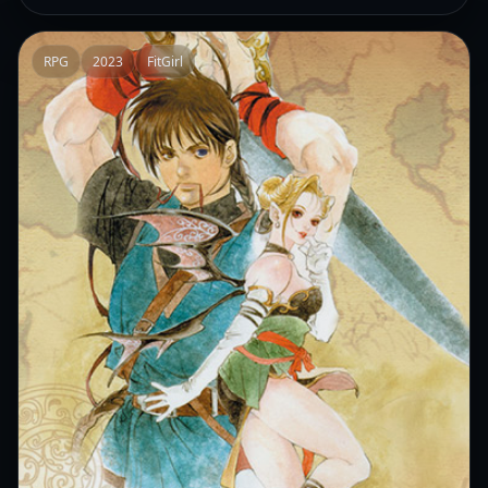
RPG
2023
FitGirl