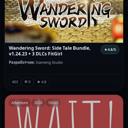
Wandering Sword: Side Tale Bundle,
★
4.8
/5
v1.24.23 + 3 DLCs FitGirl
Разработчик
: Xiameng Studio
403
💬 0
★ 4.8
Adventure
2020
FitGirl