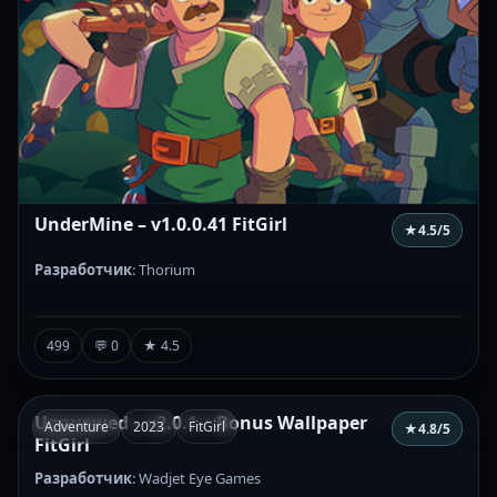
UnderMine – v1.0.0.41 FitGirl
★
4.5
/5
Разработчик
: Thorium
499
💬 0
★ 4.5
Unavowed – v2.0.1 + Bonus Wallpaper
Adventure
2023
FitGirl
★
4.8
/5
FitGirl
Разработчик
: Wadjet Eye Games