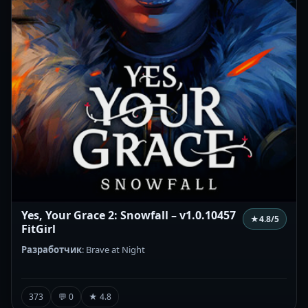
Yes, Your Grace 2: Snowfall – v1.0.10457
★
4.8
/5
FitGirl
Разработчик
: Brave at Night
373
💬 0
★ 4.8