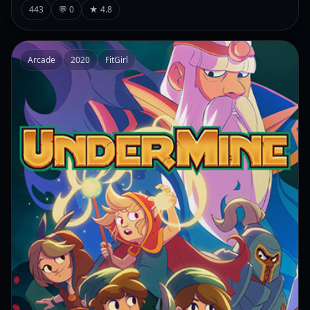
443
💬 0
★ 4.8
Arcade
2020
FitGirl