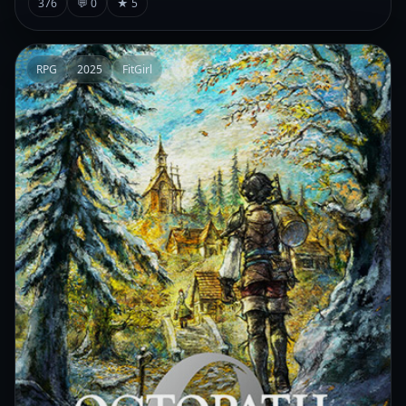
376
💬 0
★ 5
RPG
2025
FitGirl