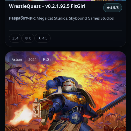
WrestleQuest – v0.2.1.92.5 FitGirl
★
4.5
/5
Разработчик
: Mega Cat Studios, Skybound Games Studios
354
💬 0
★ 4.5
Action
2024
FitGirl