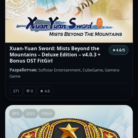
Xuan-Yuan Sword: Mists Beyond the
★
4.6
/5
Mountains – Deluxe Edition – v4.0.3 +
Bonus OST FitGirl
Разработчик
: Softstar Entertainment, CubeGame, Gamera
Game
371
💬 0
★ 4.6
RPG
2023
FitGirl