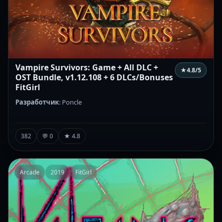
Vampire Survivors: Game + All DLC +
★
4.8
/5
OST Bundle, v1.12.108 + 6 DLCs/Bonuses
FitGirl
Разработчик
: Poncle
382
💬 0
★ 4.8
Arcade
2019
FitGirl