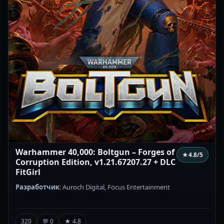
Warhammer 40,000: Boltgun – Forges of
★
4.8
/5
Corruption Edition, v1.21.67207.27 + DLC
FitGirl
Разработчик
: Auroch Digital, Focus Entertainment
320
💬 0
★ 4.8