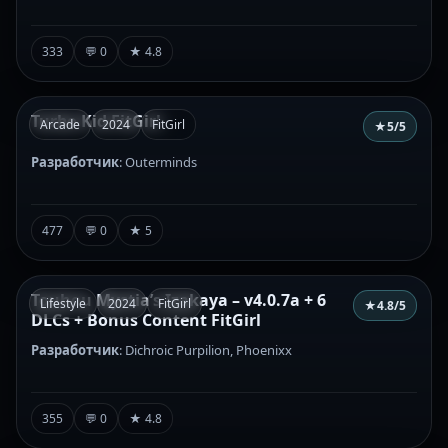
333
💬 0
★ 4.8
Turbo Kid FitGirl
Arcade
2024
FitGirl
★
5
/5
Разработчик
: Outerminds
477
💬 0
★ 5
Touhou Mystia’s Izakaya – v4.0.7a + 6
Lifestyle
2024
FitGirl
★
4.8
/5
DLCs + Bonus Content FitGirl
Разработчик
: Dichroic Purpilion, Phoenixx
355
💬 0
★ 4.8