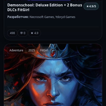
Demonschool: Deluxe Edition + 2 Bonus
★
4.9
/5
DLCs FitGirl
Разработчик
: Necrosoft Games, Ysbryd Games
498
💬 0
★ 4.9
Adventure
2025
FitGirl