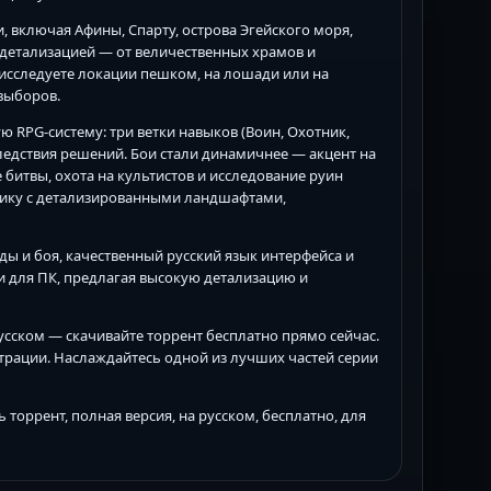
 включая Афины, Спарту, острова Эгейского моря,
 детализацией — от величественных храмов и
исследуете локации пешком, на лошади или на
выборов.
ю RPG-систему: три ветки навыков (Воин, Охотник,
следствия решений. Бои стали динамичнее — акцент на
битвы, охота на культистов и исследование руин
афику с детализированными ландшафтами,
ды и боя, качественный русский язык интерфейса и
и для ПК, предлагая высокую детализацию и
 русском — скачивайте торрент бесплатно прямо сейчас.
страции. Наслаждайтесь одной из лучших частей серии
ть торрент, полная версия, на русском, бесплатно, для