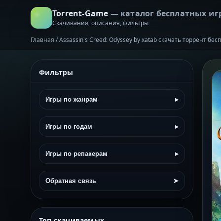
Torrent-Game
— каталог бесплатных иг
Скачивания, описания, фильтры
Главная
/
Assassin's Creed: Odyssey by xatab скачать торрент бес
Фильтры
Игры по жанрам
▸
Игры по годам
▸
Игры по репакерам
▸
Обратная связь
➤
Топ скачиваемых