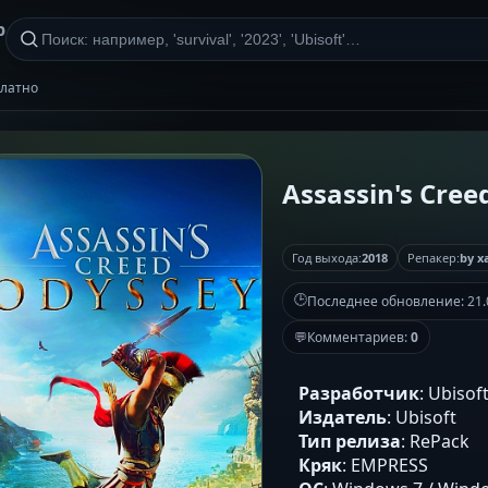
р
платно
Assassin's Cree
Год выхода:
2018
Репакер:
by x
🕒
Последнее обновление:
21.
💬
Комментариев:
0
Разработчик
: Ubisof
Издатель
: Ubisoft
Тип релиза
: RePack
Кряк
: EMPRESS