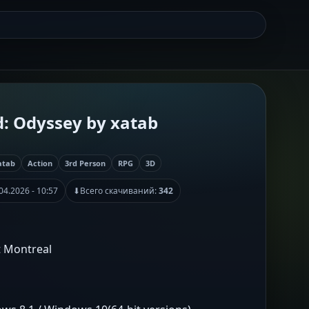
d: Odyssey by xatab
atab
Action
3rd Person
RPG
3D
04.2026 - 10:57
⬇
Всего скачиваний:
342
t Montreal