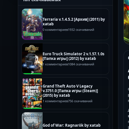
Terraria v.1.4.5.2 [Архив] (2011) by
xatab
0 комментариев
1932 скачиваний
Euro Truck Simulator 2 v.1.57.1.0s
[Папка игры] (2012) by xatab
1 комментариев
1084 скачиваний
Grand Theft Auto V Legacy
v.3751.0 [Папка игры (Steam)]
(2015) by xatab
1 комментариев
756 скачиваний
God of War: Ragnarök by xatab