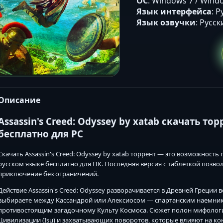
ОС
: Windows 7 / Windo
Язык интерфейса
: 
Язык озвучки
: Русс
Описание
Assassin's Creed: Odyssey by xatab скачать т
бесплатно для PC
Скачать Assassin's Creed: Odyssey by xatab торрент — это возможность
русском языке бесплатно для ПК. Последняя версия с таблеткой позво
приключение без ограничений.
Действие Assassin's Creed: Odyssey разворачивается в Древней Греции 
выбираете между Кассандрой или Алексиосом — спартанским наемни
противостоящим загадочному Культу Космоса. Сюжет полон мифологи
Цивилизации (Isu) и захватывающих поворотов, которые влияют на ко