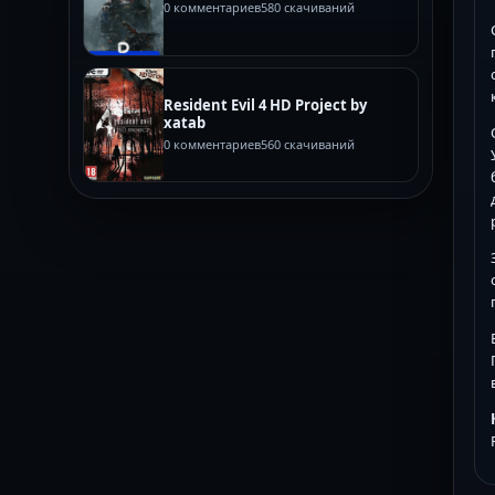
0 комментариев
580 скачиваний
Resident Evil 4 HD Project by
xatab
0 комментариев
560 скачиваний