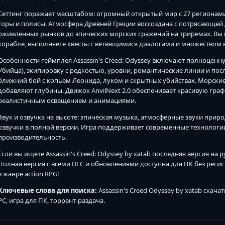
Сеттинг поражает масштабом: огромный открытый мир с 27 регионами,
горы и полисы. Атмосфера Древней Греции воссоздана с потрясающей
оживленных рынков до эпических морских сражений на триремах. Вы 
корабле, выполняете квесты с ветвящимися диалогами и множеством 
Особенности геймплея Assassin's Creed: Odyssey включают полноценну
Убийца), экипировку с редкостью, уровни, романтические линии и по
ближний бой с копьем Леонида, луком и скрытных убийствах. Морские 
добавляют глубины. Движок AnvilNext 2.0 обеспечивает красивую гр
реалистичным освещением и анимациями.
Звук и озвучка на высоте: эпическая музыка, атмосферные звуки приро
озвучки в полной версии. Игра поддерживает современные технологи
производительность.
Если вы ищете Assassin's Creed: Odyssey by xatab последняя версия на
Полная версия с всеми DLC и обновлениями доступна для ПК без реги
в жанре action RPG!
Ключевые слова для поиска:
Assassin's Creed Odyssey by xatab скача
PC, игра для ПК, торрент-раздача.