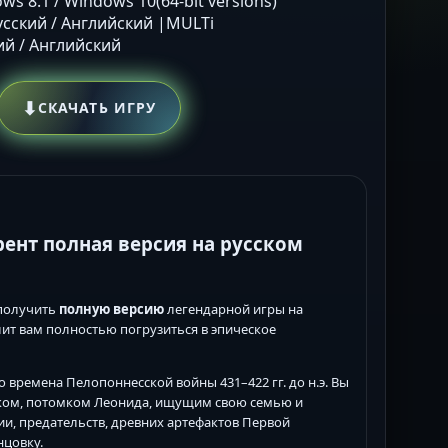
ws 8.1 / Windows 10(64-bit versions)
Русский / Английский |MULTi
кий / Английский
⬇
СКАЧАТЬ ИГРУ
оррент полная версия на русском
 получить
полную версию
легендарной игры на
лит вам полностью погрузиться в эпическое
во времена Пелопоннесской войны 431–422 гг. до н.э. Вы
ком, потомком Леонида, ищущим свою семью и
и, предательств, древних артефактов Первой
нцовку.