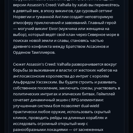
версии Assassin's Creed: Valhalla by xatab вы перенесётесь
в девятый век, в эпоху викингов, где суровый сеттинг
Норвегии и туманной Англии создаёт неповторимую
атмосферу приключений и завоеваний. Главный герой
— могучий викинг Eivor (мужчина или женщина на
выбор), который ведёт свой клан через Северное море в
поисках новой земли и славы, становясь частью
древнего конфликта между Братством Ассасинов и
Орденом Тамплиеров.
Сюжет Assassin's Creed: Valhalla разворачивается вокруг
борьбы за выживание и власти: от жестоких набегов на
англосаксонские королевства до интриг с королём
Альфредом Уэссекским. Вы будете строить и развивать
собственное поселение, заключать союзы, участвовать в
политических интригах и эпических битвах. Геймплей
сочетает динамичный экшен с RPG-элементами:
улучшенная система боя позволяет dual-wield
практически любое оружие, использовать скрытый
клинок, проводить рейды на длинных кораблях и
исследовать огромный открытый мир с
разнообразными локациями — от заснеженных