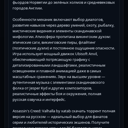
фьордов Норвегии до зелёных холмов и средневековых
городов Англии.
Особенности механик включают выбор диалогов,
развитие навыков через дерево умений, охоту, рыбалку,
мистические видения и элементы скандинавской
мифологии. Атмосфера пропитана викингским духом:
эпические саги, викинговские пиры, флайтинг
(поэтические дуэли) и постоянное ощущение опасности.
Игра использует мощный движок Ubisoft Anvil,
обеспечивающий потрясающую графику с
детализированными ландшафтами, реалистичным
освещением и плавной анимацией даже в самых
масштабных сражениях. Звук на высшем уровне —
аутентичная музыка с элементами скандинавского
фолка от Jesper Kyd и других композиторов,
реалистичные эффекты боя и окружения, полная
русская озвучка и интерфейс.
Assassin's Creed: Valhalla by xatab скачать торрент полная
версия на русском — идеальный выбор для фанатов
серии и любителей исторических экшенов. Получите
последнюю версию игры для PC бесплатно через