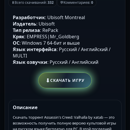
⬇
Всего скачиваний:
332
💬
Комментариев:
0
Разработчик
: Ubisoft Montreal
Издатель
: Ubisoft
Тип релиза
: RePack
Кряк
: EMPRESS|Mr_Goldberg
ОС
: Windows 7 64-бит и выше
Язык интерфейса
: Русский / Английский /
MULTI
Язык озвучки
: Русский / Английский
⬇
СКАЧАТЬ ИГРУ
Описание
Скачать торрент Assassin's Creed: Valhalla by xatab — это
возможность получить полную версию культовой игры
на русском языке бесплатно для PC. В этой последней