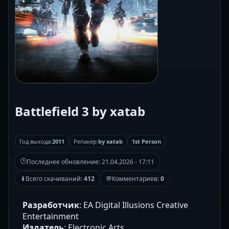
Battlefield 3 by xatab
Год выхода:
2011
Репакер:
by xatab
1st Person
🕒
Последнее обновление:
21.04.2026 - 17:11
⬇
Всего скачиваний:
412
💬
Комментариев:
0
Разработчик
: EA Digital Illusions Creative
Entertainment
Издатель
: Electronic Arts