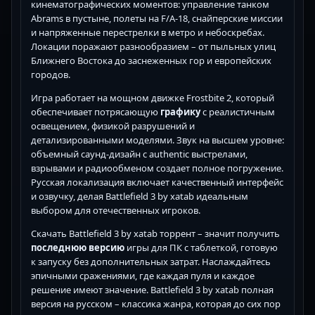
кинематографических моментов: управление танком
Abrams в пустыне, полеты на F/A-18, снайперские миссии
и напряженные перестрелки в метро и небоскребах.
Локации поражают разнообразием – от пыльных улиц
Ближнего Востока до заснеженных гор и европейских
городов.
Игра работает на мощном движке Frostbite 2, который
обеспечивает потрясающую
графику
с реалистичным
освещением, физикой разрушений и
детализированными моделями. Звук на высшем уровне:
объемный саунд-дизайн с authentic выстрелами,
взрывами и радиообменом создает полное погружение.
Русская локализация включает качественный интерфейс
и озвучку, делая Battlefield 3 by xatab идеальным
выбором для отечественных игроков.
Скачать Battlefield 3 by xatab торрент – значит получить
последнюю версию
игры для ПК с таблеткой, готовую
к запуску без дополнительных затрат. Наслаждайтесь
эпичными сражениями, где каждая пуля и каждое
решение имеют значение. Battlefield 3 by xatab полная
версия на русском – классика жанра, которая до сих пор