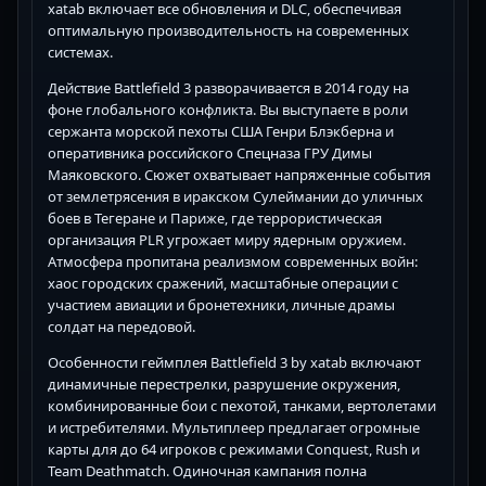
xatab включает все обновления и DLC, обеспечивая
оптимальную производительность на современных
системах.
Действие Battlefield 3 разворачивается в 2014 году на
фоне глобального конфликта. Вы выступаете в роли
сержанта морской пехоты США Генри Блэкберна и
оперативника российского Спецназа ГРУ Димы
Маяковского. Сюжет охватывает напряженные события
от землетрясения в иракском Сулеймании до уличных
боев в Тегеране и Париже, где террористическая
организация PLR угрожает миру ядерным оружием.
Атмосфера пропитана реализмом современных войн:
хаос городских сражений, масштабные операции с
участием авиации и бронетехники, личные драмы
солдат на передовой.
Особенности геймплея Battlefield 3 by xatab включают
динамичные перестрелки, разрушение окружения,
комбинированные бои с пехотой, танками, вертолетами
и истребителями. Мультиплеер предлагает огромные
карты для до 64 игроков с режимами Conquest, Rush и
Team Deathmatch. Одиночная кампания полна