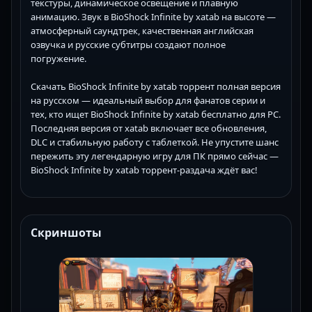
текстуры, динамическое освещение и плавную
анимацию. Звук в BioShock Infinite by xatab на высоте —
атмосферный саундтрек, качественная английская
озвучка и русские субтитры создают полное
погружение.
Скачать BioShock Infinite by xatab торрент полная версия
на русском — идеальный выбор для фанатов серии и
тех, кто ищет BioShock Infinite by xatab бесплатно для PC.
Последняя версия от xatab включает все обновления,
DLC и стабильную работу с таблеткой. Не упустите шанс
пережить эту легендарную игру для ПК прямо сейчас —
BioShock Infinite by xatab торрент-раздача ждёт вас!
Скриншоты