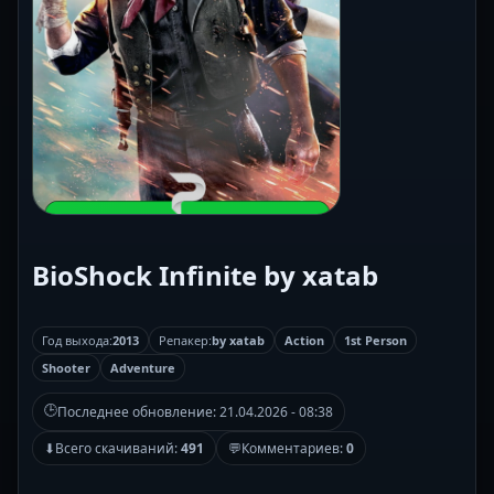
BioShock Infinite by xatab
Год выхода:
2013
Репакер:
by xatab
Action
1st Person
Shooter
Adventure
🕒
Последнее обновление:
21.04.2026 - 08:38
⬇
Всего скачиваний:
491
💬
Комментариев:
0