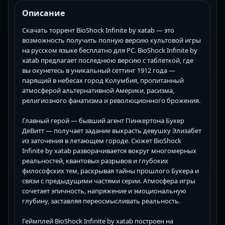
Описание
Скачать торрент BioShock Infinite by xatab — это
возможность получить полную версию культовой игры
на русском языке бесплатно для PC. BioShock Infinite by
xatab предлагает последнюю версию с таблеткой, где
вы окунетесь в уникальный сеттинг 1912 года —
парящий в небесах город Колумбия, пропитанный
атмосферой альтернативной Америки, расизма,
религиозного фанатизма и революционного брожения.
Главный герой — бывший агент Пинкертона Букер
ДеВитт — получает задание выкрасть девушку Элизабет
из заточения в летающем городе. Сюжет BioShock
Infinite by xatab разворачивается вокруг многомерных
реальностей, квантовых разрывов и глубоких
философских тем, раскрывая тайны прошлого Букера и
связи с предыдущими частями серии. Атмосфера игры
сочетает эпичность, напряжение и эмоциональную
глубину, заставляя переосмысливать реальность.
Геймплей BioShock Infinite by xatab построен на