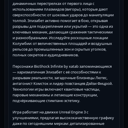
динамичных перестрелках от первого лица с
использованием плазмидов (вигоры), которые дают
сверхспособности: от шоковых ударов до манипуляции
толпой. Элизабет активно помогает в бою, открывая
разрывы для подкрепления или укрытий — это одна из
ключевых механик, делающая сражения тактическими
и разнообразными. Исследуйте роскошные локации
Колумбии: от величественных площадей и воздушных
рельсов до промышленных зон и скрытых уголков,
полных секретов и аудиодневников.
Персонажи BioShock Infinite by xatab запоминающиеся
— харизматичная Элизабет с её способностями к
разрывам реальности, загадочные близнецы Лютес,
антагонист Комсток и лидер повстанцев Дэйзи Фицрой.
Технологии игры включают квантовые частицы,
паровые механизмы и летающие конструкции,
подчёркивающие стимпанк-эстетику.
Игра работает на движке Unreal Engine 3 с
улучшениями, предлагая высококачественную графику
даже по сегодняшним меркам: детализированные