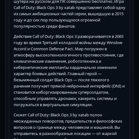
шутера на русском для ПК совершенно бесплатно. Игра
Call of Duty: Black Ops 3 by xatab представляет собой одну
из самых амбициозных частей серии, вышедшую в 2015
году и до сих пор пользующуюся огромной
популярностью среди фанатов.
Действие Call of Duty: Black Ops 3 разворачивается в 2065
году во время Третьей холодной войны между Winslow
Accord и Common Defense Pact. Мир погружен в
атмосферу высокотехнологичного противостояния, где
климатические изменения, робототехника и
кибернетические импланты кардинально изменили
характер боевых действий. Главный герой —
безымянный солдат Black Ops — после тяжелого
ранения получает прямой нейронный интерфейс (DNI) и
становится киборгизированным суперсолдатом,
способным управлять дронами, хакерить системы и
погружаться в виртуальные симуляции.
Сюжет Call of Duty: Black Ops 3 by xatab полон
неожиданных поворотов, предательств и философских
вопросов о границе между человеком и машиной. Вы
отправитесь в разнообразные локации — от жаркой