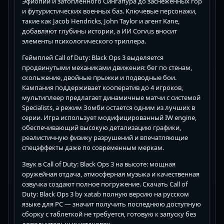
Эфиопии и затопленного Сингапура до заснеженных гор
и футуристических военных баз. Ключевые персонажи,
такие как Jacob Hendricks, John Taylor и агент Kane,
добавляют глубины истории, а ИИ Corvus вносит
элементы психологического триллера.
Геймплей Call of Duty: Black Ops 3 выделяется
продвинутыми механиками движения: бег по стенам,
скольжение, двойные прыжки и подводные бои.
Кампания поддерживает кооператив до 4 игроков,
мультиплеер предлагает динамичные матчи с системой
Specialists, а режим Зомби остается одним из лучших в
серии. Игра использует модифицированный IW engine,
обеспечивающий высокую детализацию графики,
реалистичную физику разрушений и впечатляющие
спецэффекты даже по современным меркам.
Звук в Call of Duty: Black Ops 3 на высоте: мощная
оружейная отдача, атмосферная музыка и качественная
озвучка создают полное погружение. Скачать Call of
Duty: Black Ops 3 by xatab полную версию на русском
языке для PC — значит получить последнюю доступную
сборку с таблеткой не требуется, готовую к запуску без
дополнительных установок.