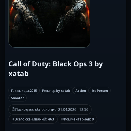
Call of Duty: Black Ops 3 by
xatab
Год выхода:
2015
Репакер:
by xatab
Action
1st Person
Shooter
🕒
Последнее обновление:
21.04.2026 - 12:56
⬇
Всего скачиваний:
463
💬
Комментариев:
0