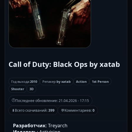
Call of Duty: Black Ops by xatab
Год выхода:
2010
Репакер:
by xatab
Action
1st Person
Shooter
3D
🕒
Последнее обновление:
21.04.2026 - 17:15
⬇
Всего скачиваний:
399
💬
Комментариев:
0
Разработчик
: Treyarch
Издатель
: Activision