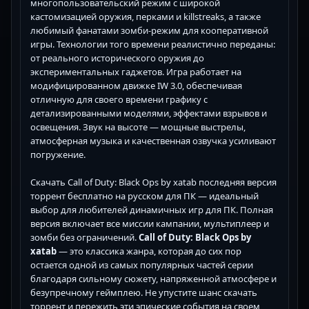
многопользовательский режим с широкой
кастомизацией оружия, перками и killstreaks, а также
любимый фанатами зомби-режим для кооперативной
игры. Технологии того времени реалистично переданы:
от реального исторического оружия до
экспериментальных гаджетов. Игра работает на
модифицированном движке IW 3.0, обеспечивая
отличную для своего времени графику с
детализированными моделями, эффектами взрывов и
освещения. Звук на высоте — мощные выстрелы,
атмосферная музыка и качественная озвучка усиливают
погружение.
Скачать Call of Duty: Black Ops by xatab последняя версия
торрент бесплатно на русском для ПК — идеальный
выбор для любителей динамичных игр для ПК. Полная
версия включает все миссии кампании, мультиплеер и
зомби без ограничений.
Call of Duty: Black Ops by
xatab
— это классика жанра, которая до сих пор
остается одной из самых популярных частей серии
благодаря сильному сюжету, напряженной атмосфере и
безупречному геймплею. Не упустите шанс скачать
торрент и пережить эти эпические события на своем