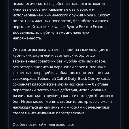
психологического воздействия пытается вспомнить
ключевые события, связанные с заговором и
использованием химического оружия Nova 6. Сюжет
полон неожиданных поворотов, флэшбеков и ярких
персонажей, таких как Фрэнк Вудс и Виктор Резнов,
добавляющих глубину и эмоциональную
напряженность.
Сеттинг игры охватывает разнообразные локации: от
кубинских джунглей и вьетнамских болот до
заснеженных советских баз и урбанистических зон.
Атмосфера пропитана паранойей эпохи шпионажа,
секретных операций и глобального противостояния
сверхдержав. Геймплей Call of Duty: Black Ops by xatab
сохраняет классические механики серии — быстрые
перестрелки, тактические действия, использование
различных видов оружия, гранат и ножа для ближнего
боя. Игрок может менять стойки (стоя, присев, лежа) и
наслаждаться динамичными миссиями с элементами
стелса и интенсивными перестрелками.
Особенности геймплея включают