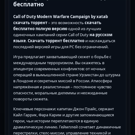
бесплатно
Call of Duty Modern Warfare Campaign by xatab
скачать торрент
– это возможность
скачать
бесплатно полную версию
одной из лучших
одиночных кампаний серии Call of Duty
на русском
языке
.
Скачать торрент бесплатно
и наслаждаться
последней версией игры для PC без ограничений.
Игра предлагает захватывающий сюжет о борьбе с
международным терроризмом. Вы окажетесь в
эпицентре современных конфликтов: от ночных
операций в вымышленной стране Урзикстан до штурма
в Лондоне и секретных миссий в России. Атмосфера
напряжённая и реалистичная – постоянное чувство
опасности, моральные дилеммы и неожиданные
повороты сюжета.
Ключевые персонажи: капитан Джон Прайс, сержант
Кайл Гаррик, Фара Карим и другие запоминающиеся
герои, чьи истории переплетаются в единую
драматическую линию. Геймплей сочетает динамичные
перестрелки, стелс-миссии, управление техникой и