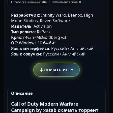
⬇
Всего скачиваний:
504
💬
Комментариев:
0
Разработчик
: Infinity Ward, Beenox, High
Moon Studios, Raven Software
Издатель
: Activision
Тип релиза
: RePack
Кряк
: r4v3n+Mr.Goldberg v.3
ОС
: Windows 10 64-бит
Язык интерфейса
: Русский / Английский
Язык озвучки
: Русский / Английский
⬇
СКАЧАТЬ ИГРУ
Описание
Call of Duty Modern Warfare
Campaign by xatab скачать торрент