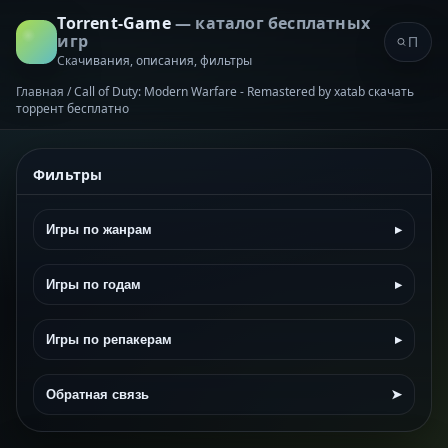
Torrent-Game
— каталог бесплатных
игр
Скачивания, описания, фильтры
Главная
/
Call of Duty: Modern Warfare - Remastered by xatab скачать
торрент бесплатно
Фильтры
Игры по жанрам
▸
Игры по годам
▸
Игры по репакерам
▸
Обратная связь
➤