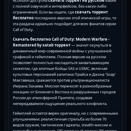
Activision доступна
скачать торрент на русском
языке
с полной озвучкой и интерфейсом, без каких-либо
ограничений. Если вы ищете, где
скачать торрент
бесплатно
последнюю версию этой эпической игры, то
эта раздача идеально подойдет для всех фанатов серии
Call of Duty.
Скачать бесплатно Call of Duty: Modern Warfare -
Remastered by xatab торрент
— значит окунуться в
динамичный мир современной войны с улучшенной
графикой и геймплеем. Полная версия на русском
позволяет полностью насладиться захватывающим
сюжетом, где элитные бойцы SAS и USMC, включая
культовых персонажей капитана Прайса и Джона 'Soap'
Мактавиша, сражаются против ультранационалиста
Имрана Захаева. Миссии переносят в разнообразные
локации: от Ближнего Востока и разрушенных городов
России до атмосферной Припяти, создавая
непередаваемое ощущение реального конфликта.
Геймплей остается верен оригиналу, но с современными
улучшениями: реалистичная стрельба из более 70
видов оружия, тактические гаджеты, stealth-миссии и
масштабные сражения. Обновленный движок IW engine