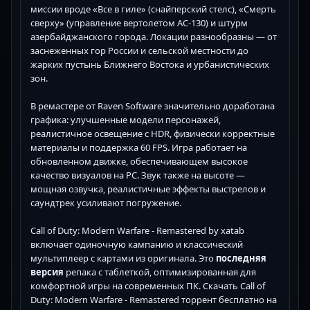
миссии вроде «Все в гиле» (снайперский стелс), «Смерть
сверху» (управление вертолетом AC-130) и штурм
азербайджанского города. Локации разнообразны — от
заснеженных гор России и сельской местности до
жарких пустынь Ближнего Востока и урбанистических
зон.
В ремастере от Raven Software значительно доработана
графика: улучшенные модели персонажей,
реалистичное освещение с HDR, физически корректные
материалы и поддержка 60 FPS. Игра работает на
обновленном движке, обеспечивающем высокое
качество визуалов на PC. Звук также на высоте —
мощная озвучка, реалистичные эффекты выстрелов и
саундтрек усиливают погружение.
Call of Duty: Modern Warfare - Remastered by xatab
включает одиночную кампанию и классический
мультиплеер с картами из оригинала. Это
последняя
версия
репака с таблеткой, оптимизированная для
комфортной игры на современных ПК. Скачать Call of
Duty: Modern Warfare - Remastered торрент бесплатно на