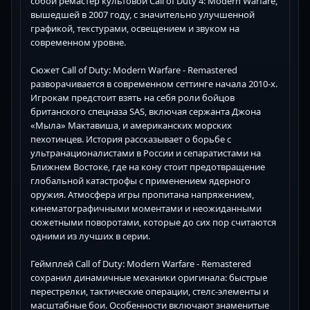
собой ремастер культовой Call of Duty 4: Modern Warfare,
вышедшей в 2007 году, с значительно улучшенной
графикой, текстурами, освещением и звуком на
современном уровне.
Сюжет Call of Duty: Modern Warfare - Remastered
разворачивается в современном сеттинге начала 2010-х.
Игрокам предстоит взять на себя роли бойцов
британского спецназа SAS, включая сержанта Джона
«Мыла» Мактавиша, и американских морских
пехотинцев. История рассказывает о борьбе с
ультранационалистами в России и сепаратистами на
Ближнем Востоке, где на кону стоит предотвращение
глобальной катастрофы с применением ядерного
оружия. Атмосфера игры пропитана напряжением,
кинематографичными моментами и неожиданными
сюжетными поворотами, которые до сих пор считаются
одними из лучших в серии.
Геймплей Call of Duty: Modern Warfare - Remastered
сохранил динамичные механики оригинала: быстрые
перестрелки, тактические операции, стелс-элементы и
масштабные бои. Особенности включают знаменитые