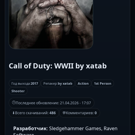
Call of Duty: WWII by xatab
Год выхода:
2017
Репакер:
by xatab
Action
1st Person
Shooter
🕒
Последнее обновление:
21.04.2026 - 17:07
⬇
Всего скачиваний:
486
💬
Комментариев:
0
Разработчик
: Sledgehammer Games, Raven
Software