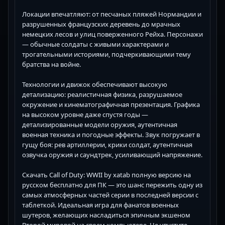
Локации впечатляют: от песчаных пляжей Нормандии и
разрушенных французских деревень до мрачных
немецких лесов и улиц поверженного Рейха. Персонажи
— обычные солдаты с живыми характерами и
трогательными историями, подчеркивающими тему
братства на войне.
Технологии и движок обеспечивают высокую
детализацию: реалистичная физика, разрушаемое
окружение и кинематографичная презентация. Графика
на высоком уровне даже спустя годы —
детализированные модели оружия, аутентичная
военная техника и погодные эффекты. Звук погружает в
гущу боя: рев артиллерии, крики солдат, аутентичная
озвучка оружия и саундтрек, усиливающий напряжение.
Скачать Call of Duty: WWII by xatab полную версию на
русском бесплатно для ПК — это шанс пережить одну из
самых атмосферных частей серии в последней версии с
таблеткой. Идеальная игра для фанатов военных
шутеров, желающих насладиться эпичным экшеном
Второй мировой на своем компьютере. Не упустите