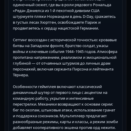
одиночный сюжет, где вы в роли рядового Рональда
«Реда» Дэниелса из 1-й пехотной дивизии США
штурмуете пляжи Нормандии в день D-Day, сражаетесь
в густых лесах Хюртген, освобождаете Париж и
продвигаетесь к сердцу нацистской Германии.
Сеттинг воссоздан с исторической точностью: кровавые
битвы на Западном фронте, братство солдат, ужасы
войны и ключевые события 1944–1945 годов. Атмосфера
пропитана напряжением, реализмом и эмоциональной
глубиной — от отчаянных штурмов до личных драм
персонажей, включая сержанта Пирсона и лейтенанта
Тёрнера.
Особенности геймплея включают классический
динамичный шутер от первого лица с акцентом на
командную работу, укрытия и интенсивные
перестрелки. Механики возвращают к основам серии:
бег по окопам, штыковые атаки, использование гранат
и поддержка союзников. Мультиплеер предлагает
разнообразные режимы, карты и классы, а режим зомби
добавляет кооперативного экшена против орд нежити.