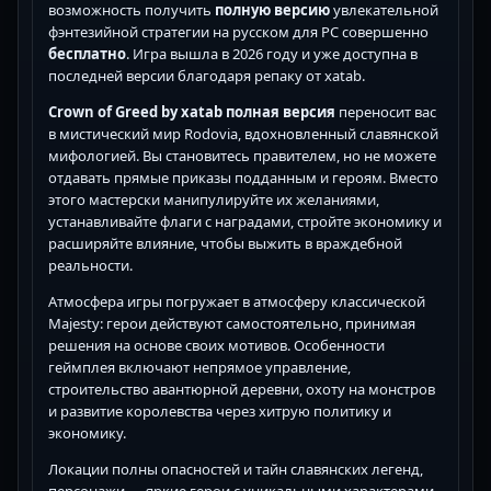
возможность получить
полную версию
увлекательной
фэнтезийной стратегии на русском для PC совершенно
бесплатно
. Игра вышла в 2026 году и уже доступна в
последней версии благодаря репаку от xatab.
Crown of Greed by xatab полная версия
переносит вас
в мистический мир Rodovia, вдохновленный славянской
мифологией. Вы становитесь правителем, но не можете
отдавать прямые приказы подданным и героям. Вместо
этого мастерски манипулируйте их желаниями,
устанавливайте флаги с наградами, стройте экономику и
расширяйте влияние, чтобы выжить в враждебной
реальности.
Атмосфера игры погружает в атмосферу классической
Majesty: герои действуют самостоятельно, принимая
решения на основе своих мотивов. Особенности
геймплея включают непрямое управление,
строительство авантюрной деревни, охоту на монстров
и развитие королевства через хитрую политику и
экономику.
Локации полны опасностей и тайн славянских легенд,
персонажи — яркие герои с уникальными характерами