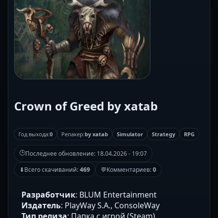
Crown of Greed by xatab
Год выхода:
0
Репакер:
by xatab
Simulator
Strategy
RPG
🕒
Последнее обновление:
18.04.2026 - 19:07
⬇
Всего скачиваний:
469
💬
Комментариев:
0
Разработчик
: BLUM Entertainment
Издатель
: PlayWay S.A., ConsoleWay
Тип релиза
: Папка с игрой (Steam)