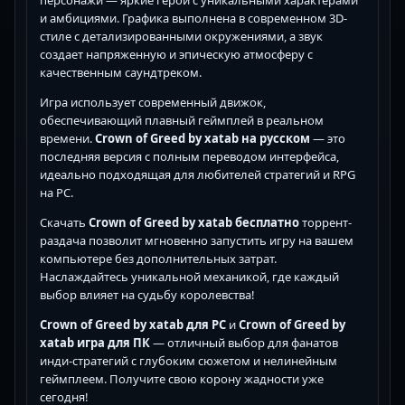
и амбициями. Графика выполнена в современном 3D-
стиле с детализированными окружениями, а звук
создает напряженную и эпическую атмосферу с
качественным саундтреком.
Игра использует современный движок,
обеспечивающий плавный геймплей в реальном
времени.
Crown of Greed by xatab на русском
— это
последняя версия с полным переводом интерфейса,
идеально подходящая для любителей стратегий и RPG
на PC.
Скачать
Crown of Greed by xatab бесплатно
торрент-
раздача позволит мгновенно запустить игру на вашем
компьютере без дополнительных затрат.
Наслаждайтесь уникальной механикой, где каждый
выбор влияет на судьбу королевства!
Crown of Greed by xatab для PC
и
Crown of Greed by
xatab игра для ПК
— отличный выбор для фанатов
инди-стратегий с глубоким сюжетом и нелинейным
геймплеем. Получите свою корону жадности уже
сегодня!