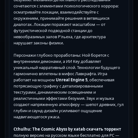
сочетаются с элементами психологического хоррора:
осматривайте локации, взаимодействуйте с
окружением, принимайте решения в ветвящихся
диалогах. Локации поражают масштабом — от
футуристической подводной станции до
невообразимых залов Р'льеха, где архитектура
нарушает законы физики.
Персонажи глубоко проработаны: Ной борется с
внутренними демонами, а ИИ Key добавляет
уникальный нарративный слой. Технологии будущего
гармонично вплетены в мифос Лавкрафта. Игра
работает на мощном
Unreal Engine 5
, обеспечивая
потрясающую графику с детализированными
текстурами, динамическим освещением и
реалистичными эффектами безумия. Звук и музыка
создают напряженную атмосферу — шепот древних, гул
глубин и саунд-дизайн усиливают ощущение
надвигающегося ужаса.
Cthulhu: The Cosmic Abyss by xatab скачать торрент
полную версию на русском языке бесплатно для PC —