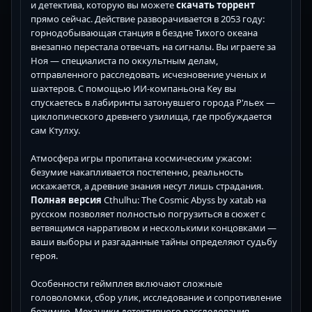
и детектива, которую вы можете
скачать торрент
прямо сейчас. Действие разворачивается в 2053 году:
горнодобывающая станция в бездне Тихого океана
внезапно перестала отвечать на сигналы. Вы играете за
Ноя — специалиста по оккультным делам,
отправленного расследовать исчезновение ученых и
шахтеров. С помощью ИИ-компаньона Key вы
спускаетесь в лабиринты затонувшего города Р'льех —
циклопического древнего узилища, где пробуждается
сам Ктулху.
Атмосфера игры пропитана космическим ужасом:
безумие накапливается постепенно, реальность
искажается, а древние знания несут лишь страдания.
Полная версия
Cthulhu: The Cosmic Abyss by xatab на
русском позволяет полностью погрузиться в сюжет с
ветвящимся нарративом и несколькими концовками —
ваши выборы и разгаданные тайны определяют судьбу
героя.
Особенности геймплея включают сложные
головоломки, сбор улик, исследование и сопротивление
безумию. Механики детективного расследования