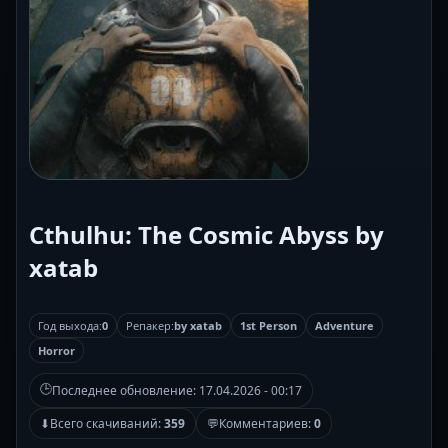
Cthulhu: The Cosmic Abyss by
xatab
Год выхода:
0
Репакер:
by xatab
1st Person
Adventure
Horror
🕒
Последнее обновление:
17.04.2026 - 00:17
⬇
Всего скачиваний:
359
💬
Комментариев:
0