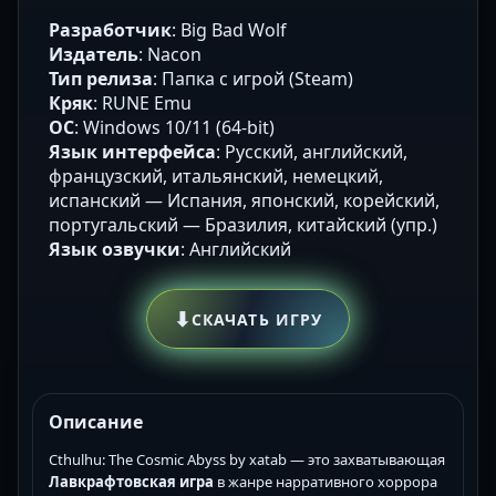
Разработчик
: Big Bad Wolf
Издатель
: Nacon
Тип релиза
: Папка с игрой (Steam)
Кряк
: RUNE Emu
ОС
: Windows 10/11 (64-bit)
Язык интерфейса
: Русский, английский,
французский, итальянский, немецкий,
испанский — Испания, японский, корейский,
португальский — Бразилия, китайский (упр.)
Язык озвучки
: Английский
⬇
СКАЧАТЬ ИГРУ
Описание
Cthulhu: The Cosmic Abyss by xatab — это захватывающая
Лавкрафтовская игра
в жанре нарративного хоррора