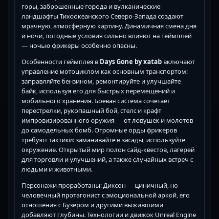
горы, заброшенные города и вулканические
ландшафты Тихоокеанского Северо-Запада создают
мрачную, атмосферную картину. Динамичная смена дня
и ночи, погодные условия сильно влияют на геймплей
— ночью фрикеры особенно опасны.
Особенности геймплея в
Days Gone by xatab
включают
управление мотоциклом как основным транспортом:
заправляйте бензином, ремонтируйте и улучшайте
байк, используя его для быстрых перемещений и
мобильного хранения. Боевая система сочетает
перестрелки, рукопашный бой, стелс и крафт
импровизированного оружия — от ловушек и молотов
до самодельных бомб. Огромные орды фрикеров
требуют тактики: заманивайте в засады, используйте
окружение. Открытый мир полон сайд-квестов, лагерей
для торговли и улучшений, а также случайных встреч с
людьми и животными.
Персонажи проработаны: Диксон — циничный, но
человечный протагонист с эмоциональной аркой, его
отношения с Бузером и другими выжившими
добавляют глубины. Технологии и движок Unreal Engine