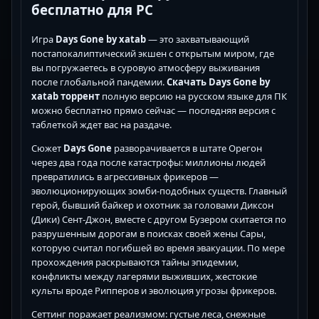
бесплатно для PC
Игра
Days Gone by xatab
— это захватывающий
постапокалиптический экшен с открытым миром, где
вы погружаетесь в суровую атмосферу выживания
после глобальной пандемии.
Скачать Days Gone by
xatab торрент
полную версию на русском языке для ПК
можно бесплатно прямо сейчас — последняя версия с
таблеткой ждет вас на раздаче.
Сюжет
Days Gone
разворачивается в штате Орегон
через два года после катастрофы: миллионы людей
превратились в агрессивных фрикеров —
эволюционирующих зомби-подобных существ. Главный
герой, бывший байкер и охотник за головами Диксон
(Дики) Сент-Джон, вместе с другом Бузером скитается по
разрушенным дорогам в поисках своей жены Сары,
которую считал погибшей во время эвакуации. По мере
прохождения раскрываются тайны эпидемии,
конфликты между лагерями выживших, жестокие
культы вроде Рипперов и эволюция угрозы фрикеров.
Сеттинг поражает реализмом: густые леса, снежные