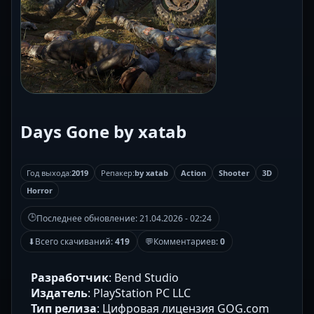
Days Gone by xatab
Год выхода:
2019
Репакер:
by xatab
Action
Shooter
3D
Horror
🕒
Последнее обновление:
21.04.2026 - 02:24
⬇
Всего скачиваний:
419
💬
Комментариев:
0
Разработчик
: Bend Studio
Издатель
: PlayStation PC LLC
Тип релиза
: Цифровая лицензия GOG.com