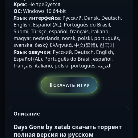
Кряк
: Не требуется
ОС
: Windows 10 64-bit
Язык интерфейса
: Русский, Dansk, Deutsch,
English, Español (AL), Português do Brasil,
Suomi, Türkçe, español, français, italiano,
magyar, nederlands, norsk, polski, português,
svenska, český, Ελληνικά, 中文(繁體), 한국어
Язык озвучки
: Русский, Deutsch, English,
Español (AL), Português do Brasil, español,
français, italiano, polski, português, العربية
⬇
СКАЧАТЬ ИГРУ
Описание
Days Gone by xatab скачать торрент
полная версия на русском