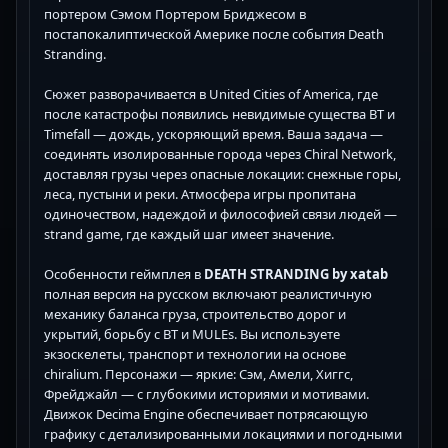
портером Сэмом Портером Бриджесом в
постапокалиптической Америке после события Death
Stranding.
Сюжет разворачивается в United Cities of America, где
после катастрофы появились невидимые существа BT и
Timefall — дождь, ускоряющий время. Ваша задача —
соединять изолированные города через Chiral Network,
доставляя грузы через опасные локации: снежные горы,
леса, пустыни и реки. Атмосфера игры пропитана
одиночеством, надеждой и философией связи людей —
strand game, где каждый шаг имеет значение.
Особенности геймплея в
DEATH STRANDING by xatab
полная версия на русском включают реалистичную
механику баланса груза, строительство дорог и
укрытий, борьбу с BT и MULEs. Вы используете
экзоскелеты, транспорт и технологии на основе
chiralium. Персонажи — яркие: Сэм, Амели, Хиггс,
Фрейджайл — с глубокими историями и мотивами.
Движок Decima Engine обеспечивает потрясающую
графику с детализированными локациями и погодными