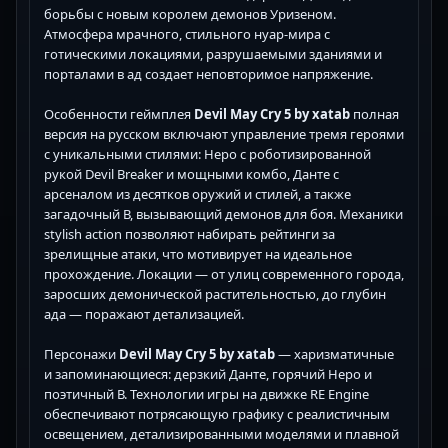
борьбы с новым королем демонов Уризеном.
Атмосфера мрачного, стильного нуар-мира с
готическими локациями, разрушаемыми зданиями и
порталами в ад создает неповторимое напряжение.
Особенности геймплея
Devil May Cry 5 by xatab
полная
версия на русском включают управление тремя героями
с уникальными стилями: Неро с роботизированной
рукой Devil Breaker и мощными комбо, Данте с
арсеналом из десятков оружий и стилей, а также
загадочный В, вызывающий демонов для боя. Механики
stylish action позволяют набирать рейтинги за
зрелищные атаки, что мотивирует на идеальное
прохождение. Локации — от улиц современного города,
заросших демонической растительностью, до глубин
ада — поражают детализацией.
Персонажи
Devil May Cry 5 by xatab
— харизматичные
и запоминающиеся: дерзкий Данте, горячий Неро и
поэтичный В. Технологии игры на движке RE Engine
обеспечивают потрясающую графику с реалистичным
освещением, детализированными моделями и плавной