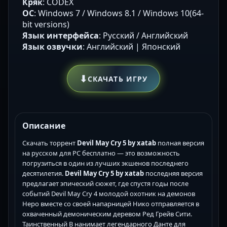
Кряк
: CODEX
ОС
: Windows 7 / Windows 8.1 / Windows 10(64-
bit versions)
Язык интерфейса
: Русский / Английский
Язык озвучки
: Английский | Японский
⬇
СКАЧАТЬ ИГРУ
Описание
Скачать торрент
Devil May Cry 5 by xatab
полная версия
на русском для PC бесплатно — это возможность
погрузиться в один из лучших экшенов последнего
десятилетия.
Devil May Cry 5 by xatab
последняя версия
предлагает эпический сюжет, где спустя годы после
событий Devil May Cry 4 молодой охотник на демонов
Неро вместе со своей напарницей Нико отправляется в
охваченный демоническим деревом Ред Грейв Сити.
Таинственный В нанимает легендарного Данте для