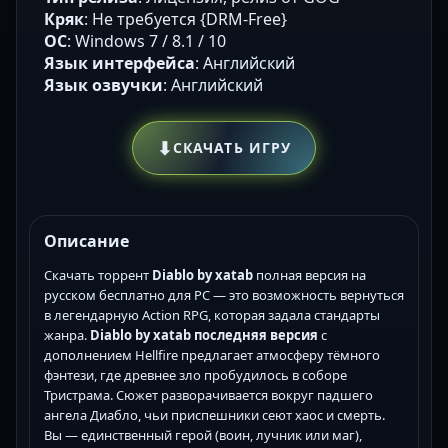
Кряк
: Не требуется {DRM-Free}
ОС
: Windows 7 / 8.1 / 10
Язык интерфейса
: Английский
Язык озвучки
: Английский
⬇
СКАЧАТЬ ИГРУ
Описание
Скачать торрент
Diablo by xatab
полная версия на
русском бесплатно для PC — это возможность вернуться
в легендарную Action RPG, которая задала стандарты
жанра.
Diablo by xatab последняя версия
с
дополнением Hellfire предлагает атмосферу тёмного
фэнтези, где древнее зло пробудилось в соборе
Тристрама. Сюжет разворачивается вокруг падшего
ангела Диабло, чьи приспешники сеют хаос и смерть.
Вы — единственный герой (воин, лучник или маг),