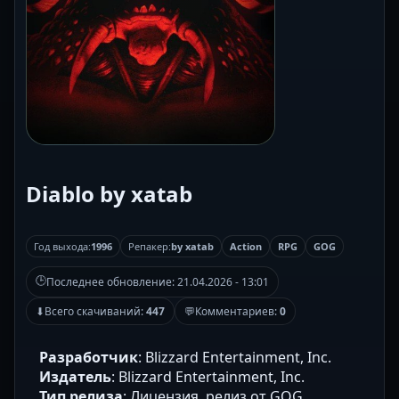
Diablo by xatab
Год выхода:
1996
Репакер:
by xatab
Action
RPG
GOG
🕒
Последнее обновление:
21.04.2026 - 13:01
⬇
Всего скачиваний:
447
💬
Комментариев:
0
Разработчик
: Blizzard Entertainment, Inc.
Издатель
: Blizzard Entertainment, Inc.
Тип релиза
: Лицензия, релиз от GOG