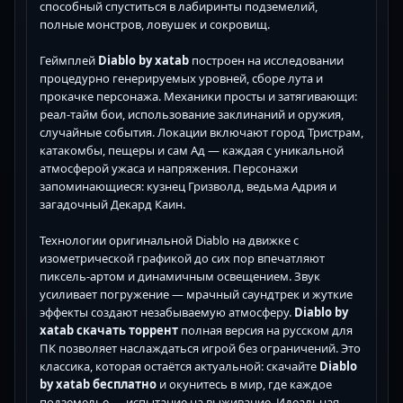
способный спуститься в лабиринты подземелий,
полные монстров, ловушек и сокровищ.
Геймплей
Diablo by xatab
построен на исследовании
процедурно генерируемых уровней, сборе лута и
прокачке персонажа. Механики просты и затягивающи:
реал-тайм бои, использование заклинаний и оружия,
случайные события. Локации включают город Тристрам,
катакомбы, пещеры и сам Ад — каждая с уникальной
атмосферой ужаса и напряжения. Персонажи
запоминающиеся: кузнец Гризволд, ведьма Адрия и
загадочный Декард Каин.
Технологии оригинальной Diablo на движке с
изометрической графикой до сих пор впечатляют
пиксель-артом и динамичным освещением. Звук
усиливает погружение — мрачный саундтрек и жуткие
эффекты создают незабываемую атмосферу.
Diablo by
xatab скачать торрент
полная версия на русском для
ПК позволяет наслаждаться игрой без ограничений. Это
классика, которая остаётся актуальной: скачайте
Diablo
by xatab бесплатно
и окунитесь в мир, где каждое
подземелье — испытание на выживание. Идеальная