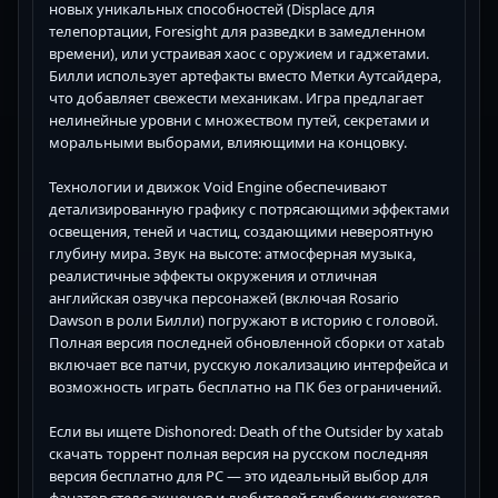
новых уникальных способностей (Displace для
телепортации, Foresight для разведки в замедленном
времени), или устраивая хаос с оружием и гаджетами.
Билли использует артефакты вместо Метки Аутсайдера,
что добавляет свежести механикам. Игра предлагает
нелинейные уровни с множеством путей, секретами и
моральными выборами, влияющими на концовку.
Технологии и движок Void Engine обеспечивают
детализированную графику с потрясающими эффектами
освещения, теней и частиц, создающими невероятную
глубину мира. Звук на высоте: атмосферная музыка,
реалистичные эффекты окружения и отличная
английская озвучка персонажей (включая Rosario
Dawson в роли Билли) погружают в историю с головой.
Полная версия последней обновленной сборки от xatab
включает все патчи, русскую локализацию интерфейса и
возможность играть бесплатно на ПК без ограничений.
Если вы ищете Dishonored: Death of the Outsider by xatab
скачать торрент полная версия на русском последняя
версия бесплатно для PC — это идеальный выбор для
фанатов стелс-экшенов и любителей глубоких сюжетов