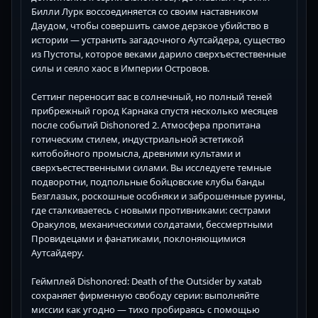
Билли Лурк воссоединяется со своим наставником
Даудом, чтобы совершить самое дерзкое убийство в
истории — устранить загадочного Аутсайдера, существо
из Пустоты, которое веками дарило сверхъестественные
силы и сеяло хаос в Империи Островов.
Сеттинг переносит вас в солнечный, но полный теней
прибрежный город Карнака спустя несколько месяцев
после событий Dishonored 2. Атмосфера пропитана
готическим стилем, индустриальной эстетикой
китобойного промысла, древними культами и
сверхъестественными силами. Вы исследуете темные
подворотни, подпольные бойцовские клубы банды
Безглазых, роскошные особняки и заброшенные руины,
где сталкиваетесь с новыми противниками: сестрами
Оракулов, механическими солдатами, бессмертными
Провидецами и фанатиками, поклоняющимися
Аутсайдеру.
Геймплей Dishonored: Death of the Outsider by xatab
сохраняет фирменную свободу серии: выполняйте
миссии как угодно — тихо пробираясь с помощью