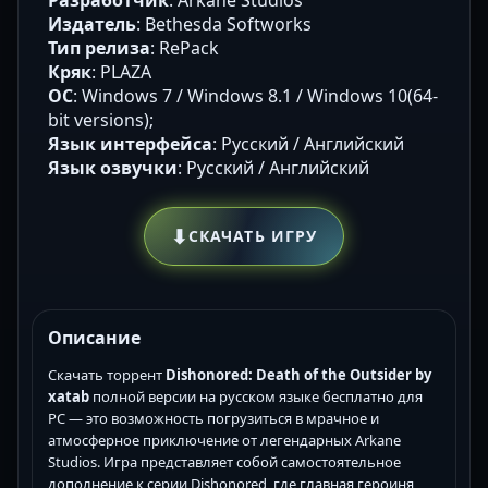
Издатель
: Bethesda Softworks
Тип релиза
: RePack
Кряк
: PLAZA
ОС
: Windows 7 / Windows 8.1 / Windows 10(64-
bit versions);
Язык интерфейса
: Русский / Английский
Язык озвучки
: Русский / Английский
⬇
СКАЧАТЬ ИГРУ
Описание
Скачать торрент
Dishonored: Death of the Outsider by
xatab
полной версии на русском языке бесплатно для
PC — это возможность погрузиться в мрачное и
атмосферное приключение от легендарных Arkane
Studios. Игра представляет собой самостоятельное
дополнение к серии Dishonored, где главная героиня