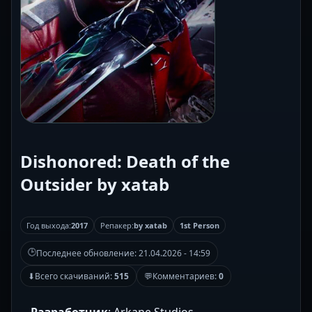
Dishonored: Death of the
Outsider by xatab
Год выхода:
2017
Репакер:
by xatab
1st Person
🕒
Последнее обновление:
21.04.2026 - 14:59
⬇
Всего скачиваний:
515
💬
Комментариев:
0
Разработчик
: Arkane Studios