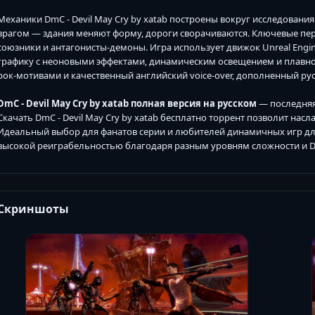
Механики DmC - Devil May Cry by xatab построены вокруг исследовани
врагом — здания меняют форму, дороги сворачиваются. Ключевые перс
союзники и антагонисты-демоны. Игра использует движок Unreal Eng
графику с неоновыми эффектами, динамическим освещением и плавно
рок-мотивами и качественный английский voice-over, дополненный ру
DmC - Devil May Cry by xatab полная версия на русском
— последняя 
Скачать DmC - Devil May Cry by xatab бесплатно торрент позволит нас
Идеальный выбор для фанатов серии и любителей динамичных игр для П
высокой реиграбельностью благодаря разным уровням сложности и D
Скриншоты