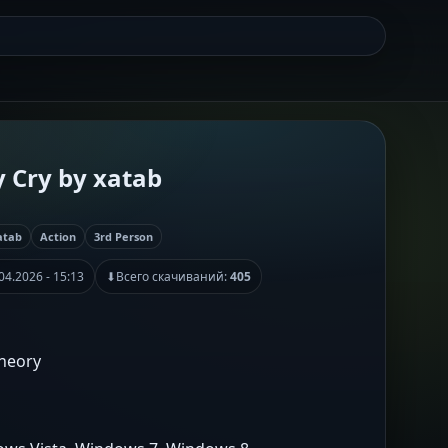
 Cry by xatab
atab
Action
3rd Person
04.2026 - 15:13
⬇
Всего скачиваний:
405
Theory