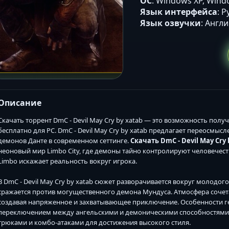
ОС
: Windows XP, Wind
Язык интерфейса
: 
Язык озвучки
: Англ
Описание
Скачать торрент DmC - Devil May Cry by xatab — это возможность пол
бесплатно для PC. DmC - Devil May Cry by xatab предлагает переосмы
демонов Данте в современном сеттинге.
Скачать DmC - Devil May Cry
неоновый мир Limbo City, где демоны тайно контролируют человечес
Limbo искажает реальность вокруг игрока.
В DmC - Devil May Cry by xatab сюжет разворачивается вокруг молодог
сражается против могущественного демона Мундуса. Атмосфера сочет
создавая напряженное и захватывающее приключение. Особенности 
переключением между ангельскими и демоническими способностями, 
трюками и комбо-атаками для достижения высокого стиля.