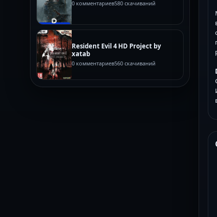
0 комментариев
580 скачиваний
Resident Evil 4 HD Project by
xatab
0 комментариев
560 скачиваний