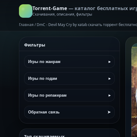
Torrent-Game
— каталог бесплатных иг
Скачивания, описания, фильтры
Главная
/
DmC - Devil May Cry by xatab скачать торрент бесплатн
Фильтры
Игры по жанрам
▸
Игры по годам
▸
Игры по репакерам
▸
Обратная связь
➤
Топ скачиваемых