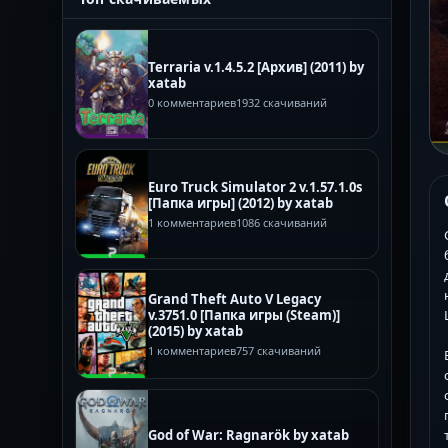
Terraria v.1.4.5.2 [Архив] (2011) by
xatab
0 комментариев
1932 скачиваний
Euro Truck Simulator 2 v.1.57.1.0s
[Папка игры] (2012) by xatab
1 комментариев
1086 скачиваний
Grand Theft Auto V Legacy
v.3751.0 [Папка игры (Steam)]
(2015) by xatab
1 комментариев
757 скачиваний
God of War: Ragnarök by xatab