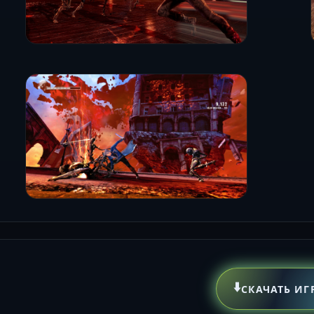
⬇️
СКАЧАТЬ ИГ