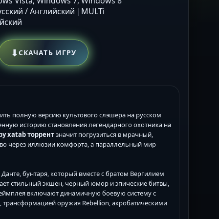
ows Vista, Windows 7, Windows 8
Русский / Английский |MULTi
ийский
⬇
СКАЧАТЬ ИГРУ
учить полную версию культового слэшера на русском
сленную историю становления легендарного охотника на
 by xatab торрент
значит погрузиться в мрачный,
тво через иллюзии комфорта, а параллельный мир
о Данте, бунтаря, который вместе с братом Вергилием
ает стильный экшен, черный юмор и эпические битвы,
геймплея включают динамичную боевую систему с
трансформацией оружия Rebellion, акробатическими