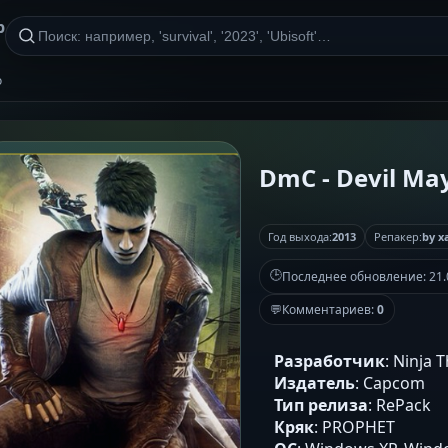
р
о
DmC - Devil May
Год выхода:
2013
Репакер:
by x
🕒
Последнее обновление:
21.
💬
Комментариев:
0
Разработчик
: Ninja 
Издатель
: Capcom
Тип релиза
: RePack
Кряк
: PROPHET