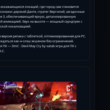
я искажающихся локаций, где город сам становится
онажи: дерзкий Данте, стратег Вергилий, загадочные
ine 3, обеспечивающий яркую, детализированную
й анимацией. Звук на высоте — мощный саундтрек с
сской локализацией.
версия репака с таблеткой, оптимизированная для PC.
лаждаться хак-н-слэш экшеном без ограничений.
К — DmC - Devil May Cry by xatab игра для ПК с
LC.