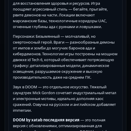
для восстановления здоровья и ресурсов. Игра
поощряет агрессивный стиль — бегайте, прыгайте,
рвите демонов на части. Локации включают
марсианские базы, технологичные коридоры UAC,
огненные глубины ада с руинами и ловушками.
Персонажи: Безымянный — молчаливый, но
смертоносный герой. Враги — разнообразные демоны
от импов и зомби до могучих баронов ада и
кибердемонов. Технологии игры построены на мощном
движке id Tech 6, который обеспечивает потрясающую
графику: детализированные модели, динамическое
освещение, разрушаемое окружение и высокую
производительность даже на среднем ПК.
Звук в DOOM — это отдельное искусство. Тяжелый
саундтрек Mick Gordon сочетает индустриальный метал
и электронные мотивы, идеально дополняя хаос
сражений. Озвучка на русском и английском добавляет
immersии.
DOOM by xatab последняя версия
— это полная
версия с обновлениями, оптимизированная для