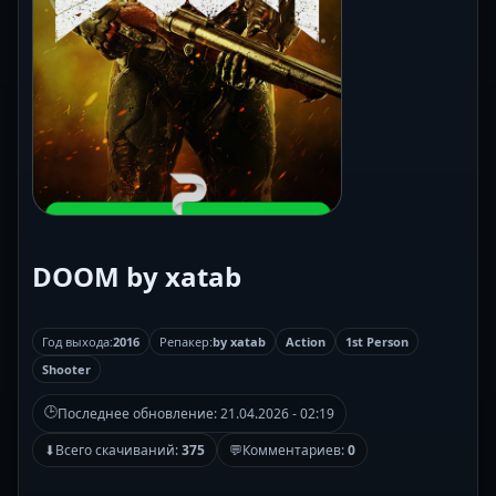
DOOM by xatab
Год выхода:
2016
Репакер:
by xatab
Action
1st Person
Shooter
🕒
Последнее обновление:
21.04.2026 - 02:19
⬇
Всего скачиваний:
375
💬
Комментариев:
0