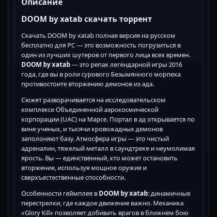
Описание
DOOM by xatab скачать торрент
Скачать DOOM by xatab полная версия на русском
бесплатно для PC — это возможность погрузиться в
один из лучших шутеров от первого лица всех времен.
DOOM by xatab
— это репак легендарной игры 2016
года, где вы в роли сурового Безымянного морпеха
противостоите вторжению демонов из ада.
Сюжет разворачивается на исследовательском
комплексе Объединенной аэрокосмической
корпорации (UAC) на Марсе. Портал в ад открывается по
вине ученых, и тысячи кровожадных демонов
заполоняют базу. Атмосфера игры — это чистый
адреналин, тяжелый металл в саундтреке и неумолимая
ярость. Вы — единственный, кто может остановить
вторжение, используя мощное оружие и
сверхъестественные способности.
Особенности геймплея в
DOOM by xatab
: динамичные
перестрелки, где каждое движение важно. Механика
«Glory Kill» позволяет добивать врагов в ближнем бою