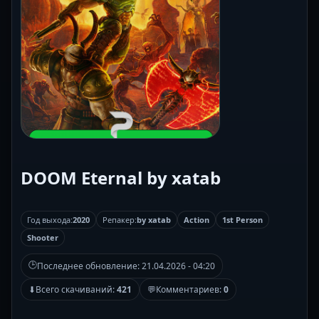
DOOM Eternal by xatab
Год выхода:
2020
Репакер:
by xatab
Action
1st Person
Shooter
🕒
Последнее обновление:
21.04.2026 - 04:20
⬇
Всего скачиваний:
421
💬
Комментариев:
0