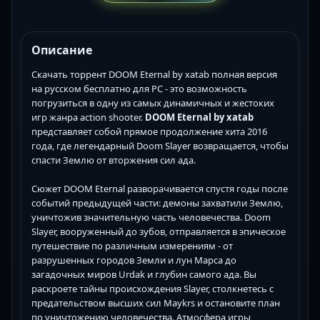
Описание
Скачать торрент DOOM Eternal by xatab полная версия
на русском бесплатно для PC - это возможность
погрузиться в одну из самых динамичных и жестоких
игр жанра action shooter.
DOOM Eternal by xatab
представляет собой прямое продолжение хита 2016
года, где легендарный Doom Slayer возвращается, чтобы
спасти Землю от вторжения сил ада.
Сюжет DOOM Eternal разворачивается спустя годы после
событий предыдущей части: демоны захватили Землю,
уничтожив значительную часть человечества. Doom
Slayer, вооруженный до зубов, отправляется в эпическое
путешествие по различным измерениям - от
разрушенных городов Земли и лун Марса до
загадочных миров Urdak и глубин самого ада. Вы
раскроете тайны происхождения Slayer, столкнетесь с
предательством высших сил Maykrs и остановите план
по уничтожению человечества. Атмосфера игры