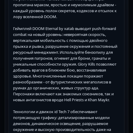
пропитана мраком, яростью и неумолимым драйвом -
каждый уровень полон секретов, кодексов и отсылок к
лору вселенной DOOM.
Геймплей DOOM Eternal by xatab выводит push-forward
combat на новый уровень: невероятная скорость,
вертикальная мобильность с помощью двойного
прыжка и рывка, разрушение окружения и постоянный
ресурсный менеджмент. Используйте бензопилу для
получения патронов, огнемет для брони, гранаты и
уникальные способности оружия. Glory Kills позволяют
добивать врагов в ближнем бою, восстанавливая
здоровье. Многочисленные локации поражают
разнообразием - от футуристических мегаполисов в
руинах до органических, живых структур ада.
Персонажи включают как знакомых союзников, так и
новых антагонистов вроде Hell Priests и Khan Maykr.
Технологии и движок id Tech 7 обеспечивают
потрясающую графику: детализированные модели
демонов, динамическое освещение, разрушаемое
окружение и высокую производительность даже на