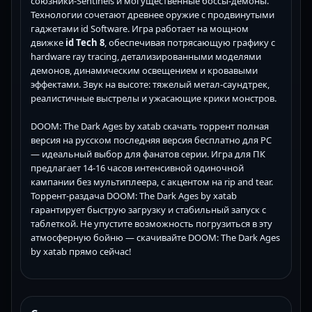
союзники-Sentinels и могущественные боссы-демоны.
Технологии сочетают древнее оружие с продвинутыми
гаджетами id Software. Игра работает на мощном
движке
id Tech 8
, обеспечивая потрясающую графику с
hardware ray tracing, детализированными моделями
демонов, динамическим освещением и кровавыми
эффектами. Звук на высоте: тяжелый метал-саундтрек,
реалистичные выстрелы и ужасающие крики монстров.
DOOM: The Dark Ages by xatab скачать торрент полная
версия на русском последняя версия бесплатно для PC
— идеальный выбор для фанатов серии. Игра для ПК
предлагает 14-16 часов интенсивной одиночной
кампании без мультиплеера, с акцентом на rip and tear.
Торрент-раздача DOOM: The Dark Ages by xatab
гарантирует быструю загрузку и стабильный запуск с
таблеткой. Не упустите возможность погрузиться в эту
атмосферную бойню — скачивайте DOOM: The Dark Ages
by xatab прямо сейчас!