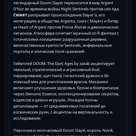
легендарный Doom Slayer переносится в мир Argent
D'Nur во времена войны Night Sentinels против сил Ада.
Сюжет
раскрывает происхождение Slayer'а, его
интеграцию в общество Argenta, союз с Maykrs и битву
за Heart of Argent против Prince Ahzrak и демонических
легионов. Атмосфера сочетает мрачный sci-fi фэнтези с
готическими локациями: разрушенные деревни,
величественные крепости Sentinels, инфернальные
порталы и эпические поля сражений.
Геймплей DOOM: The Dark Ages by xatab акцентирует
тяжелый, стратегический и агрессивный бой:
паррирование, щит-пила, гигантский дракон и 30-
этажный мех для уничтожения врагов. Механики
включают улучшения здоровья, брони и боеприпасов
через Demonic Essence, коллекционирование секретов,
кодексов и демон-игрушек. Локации полны
детализации — от средневековых поселений до
космических руин, с акцентом на вертикальность и
исследование.
Персонажи: молчаливый Doom Slayer, король Novik,