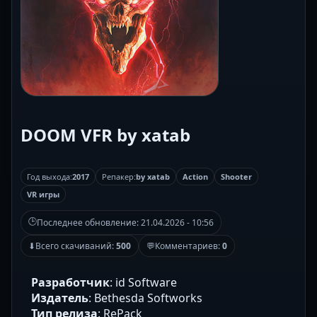
DOOM VFR by xatab
Год выхода:
2017
Репакер:
by xatab
Action
Shooter
VR игры
🕒
Последнее обновление:
21.04.2026 - 10:56
⬇
Всего скачиваний:
500
💬
Комментариев:
0
Разработчик
: id Software
Издатель
: Bethesda Softworks
Тип релиза
: RePack