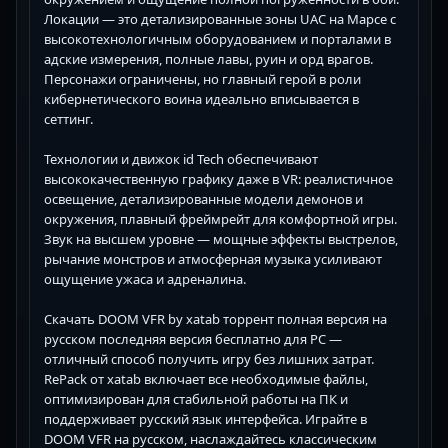
Локации — это детализированные зоны UAC на Марсе с
высокотехнологичным оборудованием и порталами в
адские измерения, полные лавы, руин и орд врагов.
Персонажи ограничены, но главный герой в роли
кибернетического воина идеально вписывается в
сеттинг.
Технологии и движок id Tech обеспечивают
высококачественную графику даже в VR: реалистичное
освещение, детализированные модели демонов и
окружения, плавный фреймрейт для комфортной игры.
Звук на высшем уровне — мощные эффекты выстрелов,
рычание монстров и атмосферная музыка усиливают
ощущение ужаса и адреналина.
Скачать DOOM VFR by xatab торрент полная версия на
русском последняя версия бесплатно для PC —
отличный способ получить игру без лишних затрат.
RePack от xatab включает все необходимые файлы,
оптимизирован для стабильной работы на ПК и
поддерживает русский язык интерфейса. Играйте в
DOOM VFR на русском, наслаждайтесь классическим