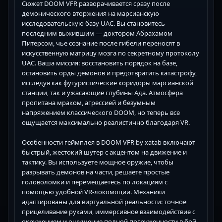
Сюжет DOOM VFR разворачивается сразу после
демонического вторжения на марсианскую
исследовательскую базу UAC. Вы становитесь
последним выжившим — доктором Абрахамом
Питерсом, чье сознание после гибели переносят в
искусственную матрицу мозга по секретному протоколу
UAC. Ваша миссия: восстановить порядок на базе,
остановить орды демонов и предотвратить катастрофу,
исследуя как футуристические коридоры марсианской
станции, так и ужасающие глубины Ада. Атмосфера
пропитана мраком, агрессией и безумным
напряжением классического DOOM, но теперь все
ощущается максимально реалистично благодаря VR.
Особенности геймплея в DOOM VFR by xatab включают
быстрый, жестокий шутер с акцентом на движение и
тактику. Вы используете мощное оружие, чтобы
разрывать демонов на части, решаете простые
головоломки и перемещаетесь по локациям с
помощью удобной VR-локомоции. Механики
адаптированы для виртуальной реальности: точное
прицеливание руками, иммерсивное взаимодействие с
окружением и ощущение полной погруженности в бой.