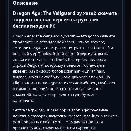
Описание
Dragon Age: The Veilguard by xatab скачать
торрент полная версия на русском
бесплатно для PC
Dragon Age: The Veilguard by xatab — это долгожданное
продолжение легендарной серии RPG от BioWare,
которое предлагает игрокам погрузиться в богатый и
опасный мир Thedas. В этой полной версии игры вы
становитесь Рука — customizable героем, лидером
отряда Veilguard, которому предстоит остановить
древних эльфийских богов Elgar'nan и Ghilan'nain,
вырвавшихся на свободу и сеющих хаос с помощью
Blight. Сюжет полон драматических выборов, глубоких
взаимоотношений с компаньонами и эпических
сражений, которые определяют судьбу всего
континента.
Сеттинг игры расширяет лор Dragon Age: основные
действия разворачиваются в Tevinter Imperium, а также в
разнообразных локациях — от мрачных болот и
древних руин до величественных городов и