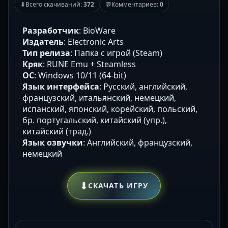
⬇
Всего скачиваний:
372
💬
Комментариев:
0
Разработчик
: BioWare
Издатель
: Electronic Arts
Тип релиза
: Папка с игрой (Steam)
Кряк
: RUNE Emu + Steamless
ОС
: Windows 10/11 (64-bit)
Язык интерфейса
: Русский, английский,
французский, итальянский, немецкий,
испанский, японский, корейский, польский,
бр. португальский, китайский (упр.),
китайский (трад.)
Язык озвучки
: Английский, французский,
немецкий
⬇
СКАЧАТЬ ИГРУ