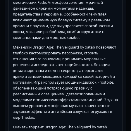
мистических Fade. Атмосфера сочетает мрачный
фэнтези-тон с яркими моментами надежды,
предательства и героизма. Особенности геймплея
включают динамичную боевую систему в реальном
времени с паузами, где вы управляете способностями
воина, мага или разбойника, комбинируя атаки с
компаньонами для мощных комбо.
Механики Dragon Age: The Veilguard by xatab позволяют
глубоко кастомизировать персонажа, строить
отношения с союзниками, принимать моральные
решения и исследовать ветвящийся сюжет. Локации
детализированы и полны секретов, а персонажи —
яркие и запоминающиеся, каждый со своей историей и
мотивами. Игра использует мощный движок Frostbite,
обеспечивающий потрясающую графику с
реалистичным освещением, детализированными
моделями и эпическими эффектами заклинаний. Звук на
высшем уровне: атмосферная музыка, качественные
звуковые эффекты и английская озвучка погружают в
мир Thedas.
Скачать торрент Dragon Age: The Veilguard by xatab