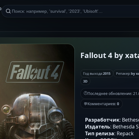
р
Fallout 4 by xa
Год выхода:
2015
Репакер:
by x
3D
🕒
Последнее обновление:
21.
💬
Комментариев:
0
Разработчик
: Bethe
Издатель
: Bethesda 
Тип релиза
: Repack