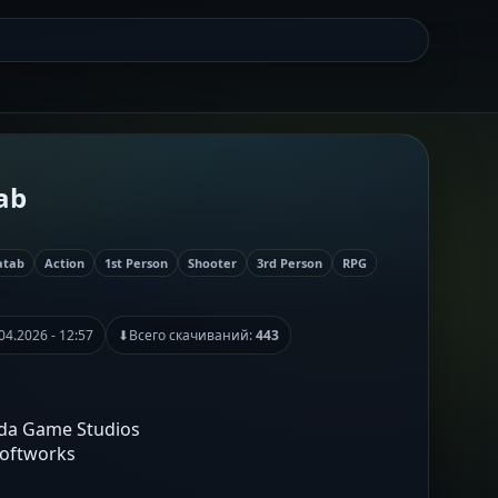
tab
atab
Action
1st Person
Shooter
3rd Person
RPG
04.2026 - 12:57
⬇
Всего скачиваний:
443
sda Game Studios
Softworks