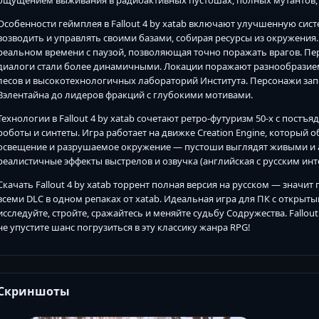
Особенности геймплея в Fallout 4 by xatab включают улучшенную сист
возводить и управлять своими базами, собирая ресурсы из окружения. 
реальном времени с паузой, позволяющая точно поражать врагов. Перс
диалоги стали более динамичными. Локации поражают разнообразием
лесов и высокотехнологичных лабораторий Института. Персонажи з
Вэлентайна до лидеров фракций с глубокими мотивами.
Технологии в Fallout 4 by xatab сочетают ретро-футуризм 50-х с пост
роботы и синтеты. Игра работает на движке Creation Engine, который
освещение и разрушаемое окружение — пустоши выглядят живыми и ат
реалистичные эффекты выстрелов и озвучка (английская с русским ин
Скачать Fallout 4 by xatab торрент полная версия на русском — значи
всеми DLC в одном репаках от xatab. Идеальная игра для ПК с открыты
исследуйте, стройте, сражайтесь и меняйте судьбу Содружества. Fallou
не упустите шанс погрузиться в эту классику жанра RPG!
Скриншоты