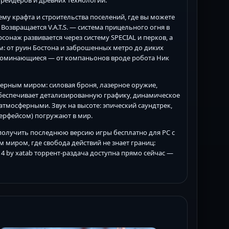
ему крафта и строительства поселений, где вы можете
Возвращается V.A.T.S. — система прицельного огня в
онаж развивается через систему SPECIAL и перков, а
: от руин Бостона и заброшенных метро до диких
апоминающиеся — от компаньонов вроде робота Ник
ъядерным миром: силовая броня, лазерное оружие,
 обеспечивает детализированную графику, динамическое
мосферными. Звук на высоте: эпический саундтрек,
терфейсом) погружают в мир.
т получить последнюю версию игры бесплатно для PC с
м миром, где свобода действий не знает границ:
t 4 by xatab торрент-раздача доступна прямо сейчас —