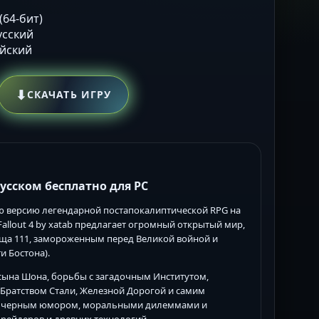
 (64-бит)
Русский
ийский
⬇
СКАЧАТЬ ИГРУ
русском бесплатно для PC
ную версию легендарной постапокалиптической RPG на
allout 4 by xatab предлагает огромный открытый мир,
ища 111, замороженным перед Великой войной и
и Бостона).
 сына Шона, борьбы с загадочным Институтом,
Братством Стали, Железной Дорогой и самим
t — черным юмором, моральными дилеммами и
рейдеров и древних технологий.