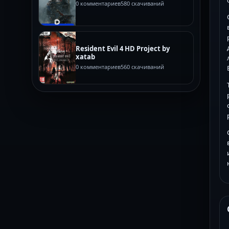
0 комментариев
580 скачиваний
Resident Evil 4 HD Project by
xatab
0 комментариев
560 скачиваний