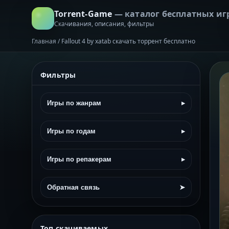
Torrent-Game
— каталог бесплатных иг
Скачивания, описания, фильтры
Главная
/
Fallout 4 by xatab скачать торрент бесплатно
Фильтры
Игры по жанрам
▸
Игры по годам
▸
Игры по репакерам
▸
Обратная связь
➤
Топ скачиваемых