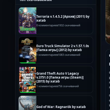
Terraria v.1.4.5.2 [Архив] (2011) by
xatab
0 комментариев
1932 скачиваний
Euro Truck Simulator 2 v.1.57.1.0s
[Папка игры] (2012) by xatab
1 комментариев
1083 скачиваний
Grand Theft Auto V Legacy
v.3751.0 [Папка игры (Steam)]
(2015) by xatab
1 комментариев
756 скачиваний
God of War: Ragnarök by xatab