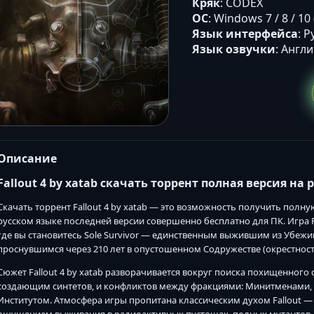
Кряк
: CODEX
ОС
: Windows 7 / 8 / 10
Язык интерфейса
: 
Язык озвучки
: Англ
Описание
Fallout 4 by xatab скачать торрент полная версия на 
Скачать торрент Fallout 4 by xatab — это возможность получить пол
русском языке последней версии совершенно бесплатно для ПК. Игра F
где вы становитесь Sole Survivor — единственным выжившим из Убеж
проснувшимся через 210 лет в опустошенном Содружестве (окрестност
Сюжет Fallout 4 by xatab разворачивается вокруг поиска похищенного
создающим синтетов, и конфликтов между фракциями: Минитменами, 
Институтом. Атмосфера игры пропитана классическим духом Fallou
ощущением выживания в радиоактивных пустошах, полных мутантов, 