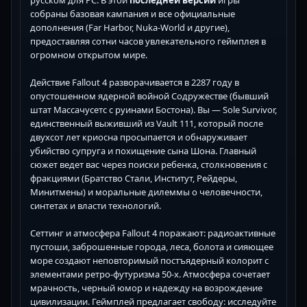
собраны базовая кампания и все официальные
дополнения (Far Harbor, Nuka-World и другие),
предоставляя сотни часов увлекательного геймплея в
огромном открытом мире.
Действие Fallout 4 разворачивается в 2287 году в
опустошенном ядерной войной Содружестве (бывший
штат Массачусетс с руинами Бостона). Вы — Sole Survivor,
единственный выживший из Vault 111, который после
двухсот лет криосна просыпается и обнаруживает
убийство супруга и похищение сына Шона. Главный
сюжет ведет вас через поиски ребенка, столкновения с
фракциями (Братство Стали, Институт, Рейдеры,
Минитмены) и моральные дилеммы о человечности,
синтетах и власти технологий.
Сеттинг и атмосфера Fallout 4 поражают: радиоактивные
пустоши, заброшенные города, леса, болота и сияющее
море создают неповторимый постъядерный колорит с
элементами ретро-футуризма 50-х. Атмосфера сочетает
мрачность, черный юмор и надежду на возрождение
цивилизации. Геймплей предлагает свободу: исследуйте