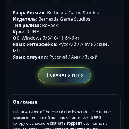
Разработчик
: Bethesda Game Studios
Издатель
: Bethesda Game Studios
Тип релиза
: RePack
Кряк
: RUNE
ОС
: Windows 7/8/10/11 64-бит
Язык интерфейса
: Русский / Английский /
MULTI
Язык озвучки
: Русский / Английский
⬇
СКАЧАТЬ ИГРУ
Описание
Fallout 4: Game of the Year Edition by xatab — это полная
версия легендарной постапокалиптической RPG,
которую вы можете
скачать торрент
бесплатно на
русском для PC. В этой
последней версии
игры