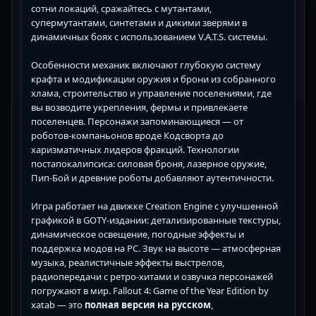
сотни локаций, сражайтесь с мутантами,
супермутантами, синтетами и дикими зверями в
динамичных боях с использованием V.A.T.S. системы.
Особенности механик включают глубокую систему
крафта и модификации оружия и брони из собранного
хлама, строительство и управление поселениями, где
вы возводите укрепления, фермы и привлекаете
поселенцев. Персонажи запоминающиеся — от
роботов-компаньонов вроде Кодсворта до
харизматичных лидеров фракций. Технологии
постапокалипсиса: силовая броня, лазерное оружие,
Пип-Бой и древние роботы добавляют аутентичности.
Игра работает на движке Creation Engine с улучшенной
графикой в GOTY-издании: детализированные текстуры,
динамическое освещение, погодные эффекты и
поддержка модов на PC. Звук на высоте — атмосферная
музыка, реалистичные эффекты выстрелов,
радиопередачи с ретро-хитами и озвучка персонажей
погружают в мир. Fallout 4: Game of the Year Edition by
xatab — это
полная версия на русском
,