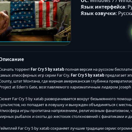
ОС
: Windows 7 / Windo
Язык интерфейса
: 
Язык озвучки
: Русс
Описание
Скачать торрент
Far Cry 5 by xatab
полная версия на русском бесплатн
самых атмосферных игр серии Far Cry.
Far Cry 5 by xatab
предлагает э
County, штат Монтана, где мирная американская глубинка превратил
Project at Eden's Gate, возглавляемого харизматичным лидером Joseph Se
Сюжет Far Cry 5 by xatab разворачивается вокруг безымянного помощ
культистов, но попадает в ловушку и вынужден объединяться с местн
Атмосфера игры пропитана напряжением, религиозным фанатизмом,
мирных рыбалок и охоты до жестоких столкновений с фанатиками и д
Геймплей Far Cry 5 by xatab сохраняет лучшие традиции серии: огро