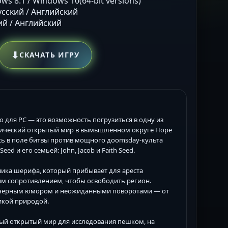
ws 8.1 / Windows 10(64-bit versions)
Русский / Английский
кий / Английский
⬇
СКАЧАТЬ ИГРУ
о для PC — это возможность погрузиться в одну из
пический открытый мир в вымышленном округе Hope
ась в поле битвы против мощного доomsday-культа
ed и его семьей: John, Jacob и Faith Seed.
ника шерифа, который прибывает для ареста
ым сопротивлением, чтобы освободить регион.
 черным юмором и неожиданными поворотами — от
икой природой.
мный открытый мир для исследования пешком, на