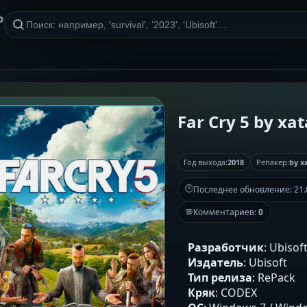
р
Far Cry 5 by xa
Год выхода:
2018
Репакер:
by x
🕒
Последнее обновление:
21.
💬
Комментариев:
0
Разработчик
: Ubisof
Издатель
: Ubisoft
Тип релиза
: RePack
Кряк
: CODEX