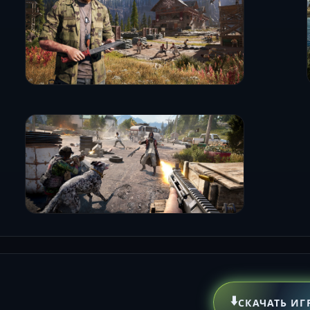
⬇️
СКАЧАТЬ ИГ