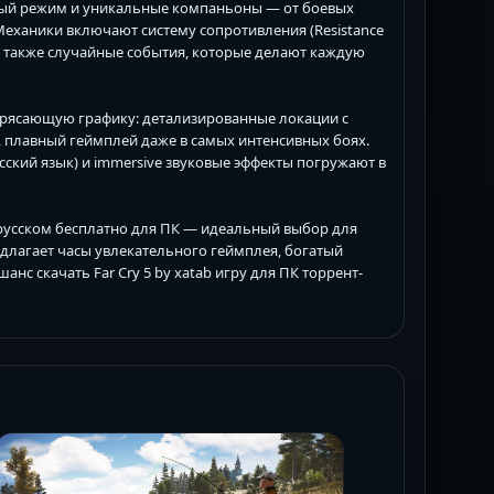
ный режим и уникальные компаньоны — от боевых
Механики включают систему сопротивления (Resistance
 а также случайные события, которые делают каждую
трясающую графику: детализированные локации с
 плавный геймплей даже в самых интенсивных боях.
сский язык) и immersive звуковые эффекты погружают в
на русском бесплатно для ПК — идеальный выбор для
редлагает часы увлекательного геймплея, богатый
нс скачать Far Cry 5 by xatab игру для ПК торрент-