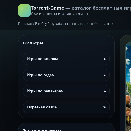
Torrent-Game
— каталог бесплатных иг
Скачивания, описания, фильтры
Главная
/
Far Cry 5 by xatab скачать торрент бесплатно
Фильтры
Игры по жанрам
▸
Игры по годам
▸
Игры по репакерам
▸
Обратная связь
➤
Топ скачиваемых