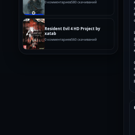
0 комментариев
580 скачиваний
Resident Evil 4 HD Project by
xatab
0 комментариев
560 скачиваний