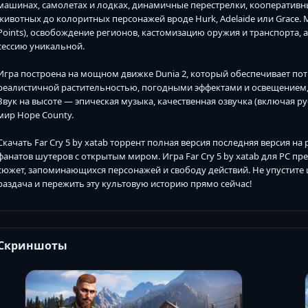
машинах, самолетах и лодках, динамичные перестрелки, кооператив
животных до колоритных персонажей вроде Hurk, Adelaide или Grace. 
Points), освобождение регионов, кастомизацию оружия и транспорта,
сессию уникальной.
Игра построена на мощном движке Dunia 2, который обеспечивает по
реалистичной растительностью, погодными эффектами и освещением,
Звук на высоте — эпическая музыка, качественная озвучка (включая ру
мир Hope County.
Скачать Far Cry 5 by xatab торрент полная версия последняя версия 
фанатов шутеров с открытым миром. Игра Far Cry 5 by xatab для PC п
сюжет, запоминающихся персонажей и свободу действий. Не упустите ша
раздача и пережить эту культовую историю прямо сейчас!
Скриншоты