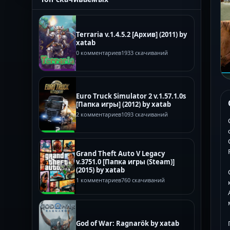
Terraria v.1.4.5.2 [Архив] (2011) by
xatab
0 комментариев
1933 скачиваний
Euro Truck Simulator 2 v.1.57.1.0s
[Папка игры] (2012) by xatab
2 комментариев
1093 скачиваний
Grand Theft Auto V Legacy
v.3751.0 [Папка игры (Steam)]
(2015) by xatab
1 комментариев
760 скачиваний
God of War: Ragnarök by xatab