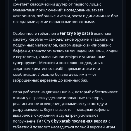
сочетает классический шутер от первого лица с
элементами приключений: исследование, захват
чекпоинтов, побочные миссии, охота и динамичные бои
с солдатами армии и опасными животными.
Особенности геймплея в
Far Cry 6 by xatab
включают
систему Resolver — самодельное оружие и гаджеты из
подручных материалов, кастомизацию экипировки с
баффами, транспорт (включая лошадей, машины, лодки
и вертолеты), компаньонов Amigos и уникальные
супероружия. Механики позволяют подходить к
заданиям креативно: stealth, прямые атаки или
комбинации. Локации богаты деталями — от
заброшенных деревень до военных баз.
Игра работает на движке Dunia 2, который обеспечивает
отличную графику: детализированные текстуры,
реалистичное освещение, динамическую погоду и
разрушаемость. Звук на высоте — мощные эффекты
выстрелов, окружения и саундтрек усиливают
погружение.
Far Cry 6 by xatab последняя версия
с
таблеткой позволит насладиться полной версией игры