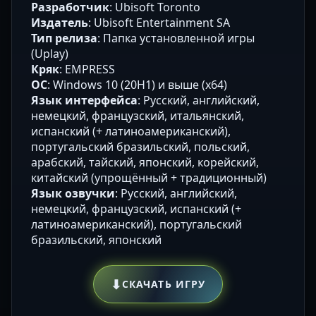
Разработчик
: Ubisoft Toronto
Издатель
: Ubisoft Entertainment SA
Тип релиза
: Папка установленной игры
(Uplay)
Кряк
: EMPRESS
ОС
: Windows 10 (20H1) и выше (х64)
Язык интерфейса
: Русский, английский,
немецкий, французский, итальянский,
испанский (+ латиноамериканский),
португальский бразильский, польский,
арабский, тайский, японский, корейский,
китайский (упрощённый + традиционный)
Язык озвучки
: Русский, английский,
немецкий, французский, испанский (+
латиноамериканский), португальский
бразильский, японский
⬇
СКАЧАТЬ ИГРУ