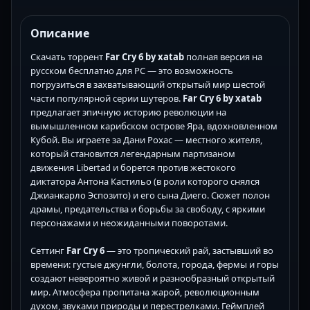
Описание
Скачать торрент
Far Cry 6 by xatab
полная версия на
русском бесплатно для PC — это возможность
погрузиться в захватывающий открытый мир шестой
части популярной серии шутеров.
Far Cry 6 by xatab
предлагает эпичную историю революции на
вымышленном карибском острове Яра, вдохновленном
Кубой. Вы играете за Дани Рохас — местного жителя,
который становится легендарным партизаном
движения Libertad и борется против жестокого
диктатора Антона Кастильо (в роли которого снялся
Джианкарло Эспозито) и его сына Диего. Сюжет полон
драмы, предательства и борьбы за свободу, с яркими
персонажами и неожиданными поворотами.
Сеттинг
Far Cry 6
— это тропический рай, застывший во
времени: густые джунгли, болота, города, фермы и горы
создают невероятно живой и разнообразный открытый
мир. Атмосфера пропитана жарой, революционным
духом, звуками природы и перестрелками. Геймплей