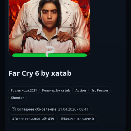
Far Cry 6 by xatab
Год выхода:
2021
Репакер:
by xatab
Action
1st Person
Shooter
🕒
Последнее обновление:
21.04.2026 - 08:41
⬇
Всего скачиваний:
439
💬
Комментариев:
0