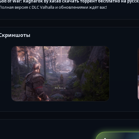
God of War: Ragnarök by xatab скачать торрент бесплатно на русс
Полная версия с DLC Valhalla и обновлениями ждёт вас!
Скриншоты