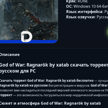
Кряк
: RUNE
ОС
: Windows 10 64-би
Язык интерфейса
: 
Язык озвучки
: Русс
Описание
God of War: Ragnarök by xatab скачать торре
русском для PC
Скачать торрент God of War: Ragnarök by xatab бесплатно
— лучши
Ragnarök by xatab на русском
без регистрации и вирусов.
God of War
позволит вам насладиться последней версией эпического экшена на П
торрент
— это возможность погрузиться в мир нордической мифологи
Сюжет и атмосфера God of War: Ragnarök by xatab