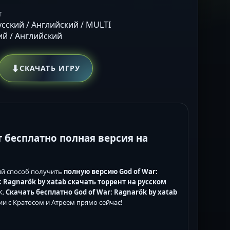
т
Русский / Английский / MULTI
кий / Английский
⬇
СКАЧАТЬ ИГРУ
нт бесплатно полная версия на
й способ получить
полную версию God of War:
: Ragnarök by xatab скачать торрент на русском
К.
Скачать бесплатно God of War: Ragnarök by xatab
и с Кратосом и Атреем прямо сейчас!