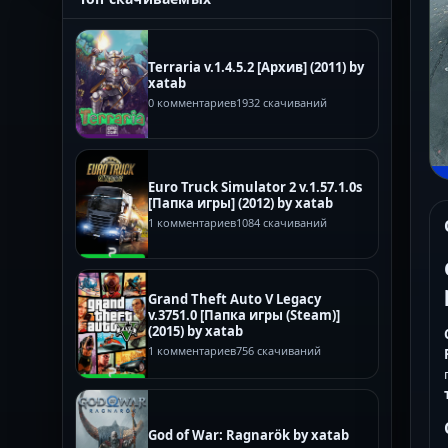
Terraria v.1.4.5.2 [Архив] (2011) by
xatab
0 комментариев
1932 скачиваний
Euro Truck Simulator 2 v.1.57.1.0s
[Папка игры] (2012) by xatab
1 комментариев
1084 скачиваний
Grand Theft Auto V Legacy
v.3751.0 [Папка игры (Steam)]
(2015) by xatab
1 комментариев
756 скачиваний
God of War: Ragnarök by xatab