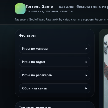
Torrent-Game
— каталог бесплатных иг
Скачивания, описания, фильтры
Главная
/
God of War: Ragnarök by xatab скачать торрент бесплат
Фильтры
Игры по жанрам
▸
Игры по годам
▸
Игры по репакерам
▸
Обратная связь
➤
Топ скачиваемых