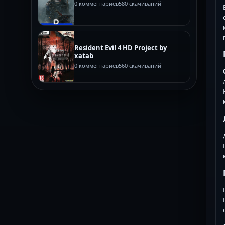
0 комментариев
580 скачиваний
Resident Evil 4 HD Project by
xatab
0 комментариев
560 скачиваний