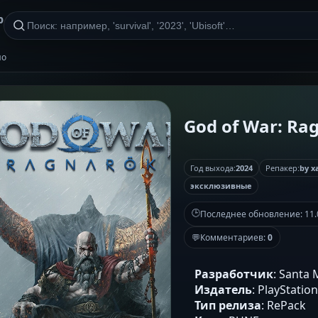
р
но
God of War: Ra
Год выхода:
2024
Репакер:
by x
эксклюзивные
🕒
Последнее обновление:
11.
💬
Комментариев:
0
Разработчик
: Santa 
Издатель
: PlayStatio
Тип релиза
: RePack