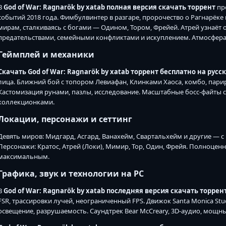
В
God of War: Ragnarök by xatab полная версия скачать торрент
про
событий 2018 года. Фимбулвинтер в разгаре, пророчество о Рагнарёке
мирам, сталкиваясь с богами — Одином, Тором, Фрейей. Атрей узнаёт 
предательствами, семейными конфликтами и искуплением. Атмосфера м
Геймплей и механики
Скачать God of War: Ragnarök by xatab торрент бесплатно на русс
лица. Ближний бой с топором Левиафан, Клинками Хаоса, комбо, пари
Кастомизация рунами, пазлы, исследование. Масштабные босс-файты с
коллекционками.
Локации, персонажи и сеттинг
Девять миров: Мидгард, Асгард, Ванахейм, Свартальхейм и другие — с
Персонажи: Кратос, Атрей (Локи), Мимир, Тор, Один, Фрейя. Полноцен
максимальным.
Графика, звук и технологии на PC
В
God of War: Ragnarök by xatab последняя версия скачать торрен
FSR, трассировки лучей, неограниченный FPS. Движок Santa Monica S
освещение, разрушаемость. Саундтрек Bear McCreary, 3D-аудио, мощн