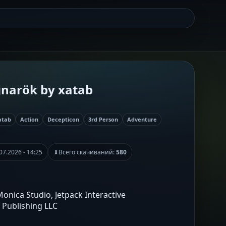
gnarök by xatab
atab
Action
Decepticon
3rd Person
Adventure
07.2026 - 14:25
⬇
Всего скачиваний:
580
Monica Studio, Jetpack Interactive
n Publishing LLC