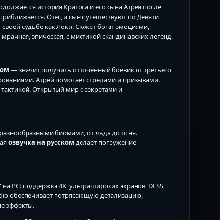
должается история Кратоса и его сына Атрея после
 приближается. Отец и сын путешествуют по Девяти
о своей судьбе как Локи. Сюжет богат эмоциями,
рачная, эпическая, с мистикой скандинавских легенд.
ком
— значит получить отточенный боевик от третьего
рованиями. Атрей помогает стрелами и призывами.
 тактикой. Открытый мир с секретами и
 разнообразными биомами, от льда до огня.
ная
озвучка на русском
делает погружение
т
на PC: поддержка 4K, ультрашироких экранов, DLSS,
tudio обеспечивает потрясающую детализацию,
ые эффекты.