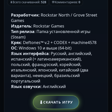
⬇
Всего скачиваний:
528
💬
Комментариев:
0
Разработчик
: Rockstar North / Grove Street
Games
Издатель
: Rockstar Games
Тип релиза
: Папка установленной игры
(Steam)
Кряк
: Deftones™ v.2 + CODEX + machine4578
ОС
: Windows 10 и выше (64-bit)
Язык интерфейса
: Русский, английский,
испанский (+ латиноамериканский),
польский, французский, корейский,
итальянский, японский, китайский (два
варианта), немецкий, бразильский
португальский
Язык озвучки
: Английский
⬇
СКАЧАТЬ ИГРУ