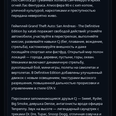
огней Лас-Вентураса. Атмосфера 90-х с хип-хопом,
уличной культурой, наркотиками и преступностью
передана невероятно живо.
Геймплей Grand Theft Auto: San Andreas - The Definitive
Edition by xatab поражает свободой действий: угоняйте
автомобили, участвуйте в перестрелках, выполняйте
миссии, развивайте навыки CJ (бег, плавание, вождение,
стрельба), кастомизируйте внешность и даже
посещайте спортзал или фастфуд. Открытый мир полон
локаций — города, деревни, пустыни, горы, океан.
Механики включают динамичную стрельбу,
рукопашный бой, мини-игры, полеты на самолетах и
вертолетах. В Definitive Edition добавлены улучшенный
движок с новым освещением, текстурами высокого
разрешения, повышенной дальностью прорисовки и
управлением в стиле GTA V.
Персонажи запоминающиеся: друзья CJ — Sweet, Ryder,
Big Smoke, девушка Denise, антагонисты вроде офицера
Tenpenny. Звук на высоте — легендарный саундтрек с
треками Dr. Dre, Tupac, Snoop Dogg, отличная озвучка и