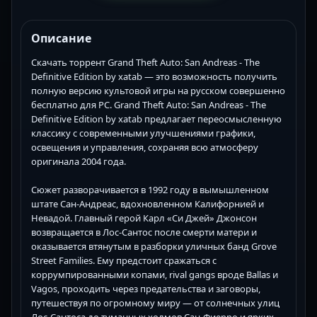
Описание
Скачать торрент Grand Theft Auto: San Andreas - The
Definitive Edition by xatab — это возможность получить
полную версию культовой игры на русском совершенно
бесплатно для PC. Grand Theft Auto: San Andreas - The
Definitive Edition by xatab предлагает переосмысленную
классику с современными улучшениями графики,
освещения и управления, сохраняя всю атмосферу
оригинала 2004 года.
Сюжет разворачивается в 1992 году в вымышленном
штате Сан-Андреас, вдохновленном Калифорнией и
Невадой. Главный герой Карл «Си Джей» Джонсон
возвращается в Лос-Сантос после смерти матери и
оказывается втянутым в разборки уличных банд Grove
Street Families. Ему предстоит сражаться с
коррумпированными копами, rival gangs вроде Ballas и
Vagos, проходить через предательства и заговоры,
путешествуя по огромному миру — от солнечных улиц
Лос-Сантоса до туманных холмов Сан-Фиерро и ярких