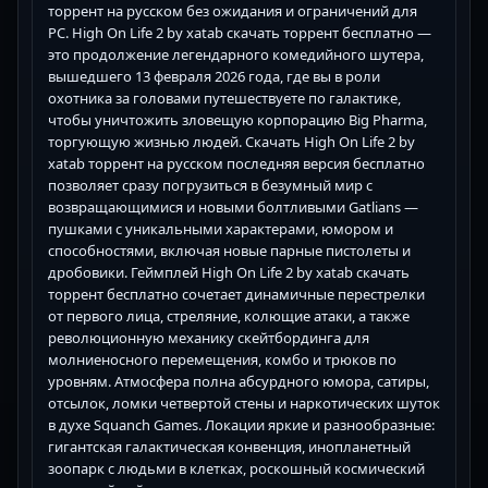
торрент на русском без ожидания и ограничений для
PC. High On Life 2 by xatab скачать торрент бесплатно —
это продолжение легендарного комедийного шутера,
вышедшего 13 февраля 2026 года, где вы в роли
охотника за головами путешествуете по галактике,
чтобы уничтожить зловещую корпорацию Big Pharma,
торгующую жизнью людей. Скачать High On Life 2 by
xatab торрент на русском последняя версия бесплатно
позволяет сразу погрузиться в безумный мир с
возвращающимися и новыми болтливыми Gatlians —
пушками с уникальными характерами, юмором и
способностями, включая новые парные пистолеты и
дробовики. Геймплей High On Life 2 by xatab скачать
торрент бесплатно сочетает динамичные перестрелки
от первого лица, стреляние, колющие атаки, а также
революционную механику скейтбординга для
молниеносного перемещения, комбо и трюков по
уровням. Атмосфера полна абсурдного юмора, сатиры,
отсылок, ломки четвертой стены и наркотических шуток
в духе Squanch Games. Локации яркие и разнообразные:
гигантская галактическая конвенция, инопланетный
зоопарк с людьми в клетках, роскошный космический