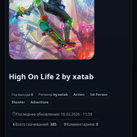
High On Life 2 by xatab
Год выхода:
0
Репакер:
by xatab
Action
1st Person
Shooter
Adventure
🕒
Последнее обновление:
16.02.2026 - 11:58
⬇
Всего скачиваний:
385
💬
Комментариев:
0