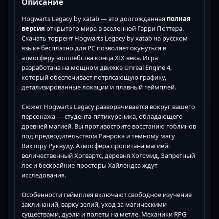
Описание
Hogwarts Legacy by xatab — это долгожданная
полная
версия
открытого мира в вселенной Гарри Поттера.
Скачать торрент Hogwarts Legacy by xatab на русском
языке бесплатно для PC позволяет окунуться в
атмосферу волшебства конца XIX века. Игра
разработана на мощном движке Unreal Engine 4,
который обеспечивает потрясающую графику,
детализированные локации и плавный геймплей.
Сюжет Hogwarts Legacy разворачивается вокруг вашего
персонажа — студента-пятикурсника, обладающего
древней магией. Вы противостоите восстанию гоблинов
под предводительством Ранрока и темному магу
Виктору Руквуду. Атмосфера пропитана магией:
величественный Хогвартс, деревня Хогсмид, Запретный
лес и бескрайние просторы Хайлендса ждут
исследования.
Особенности геймплея включают свободное изучение
заклинаний, варку зелий, уход за магическими
существами, дуэли и полеты на метле. Механики RPG