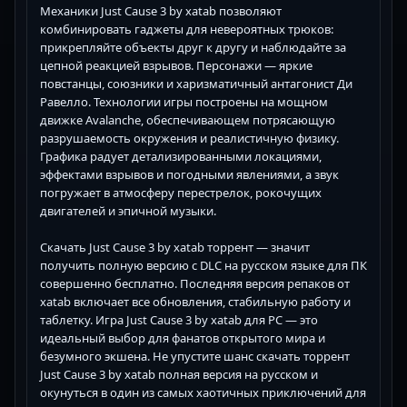
Механики Just Cause 3 by xatab позволяют
комбинировать гаджеты для невероятных трюков:
прикрепляйте объекты друг к другу и наблюдайте за
цепной реакцией взрывов. Персонажи — яркие
повстанцы, союзники и харизматичный антагонист Ди
Равелло. Технологии игры построены на мощном
движке Avalanche, обеспечивающем потрясающую
разрушаемость окружения и реалистичную физику.
Графика радует детализированными локациями,
эффектами взрывов и погодными явлениями, а звук
погружает в атмосферу перестрелок, рокочущих
двигателей и эпичной музыки.
Скачать Just Cause 3 by xatab торрент — значит
получить полную версию с DLC на русском языке для ПК
совершенно бесплатно. Последняя версия репаков от
xatab включает все обновления, стабильную работу и
таблетку. Игра Just Cause 3 by xatab для PC — это
идеальный выбор для фанатов открытого мира и
безумного экшена. Не упустите шанс скачать торрент
Just Cause 3 by xatab полная версия на русском и
окунуться в один из самых хаотичных приключений для