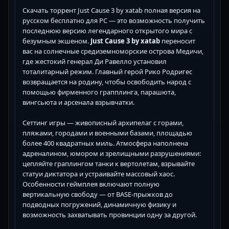
Скачать торрент Just Cause 3 by xatab полная версия на
русском бесплатно для PC — это возможность получить
последнюю версию легендарного открытого мира с
безумным экшеном.
Just Cause 3 by xatab
переносит
вас на солнечные средиземноморские острова Медичи,
где жестокий генерал Ди Равелло установил
тоталитарный режим. Главный герой Рико Родригес
возвращается на родину, чтобы освободить народ с
помощью фирменного грапплинга, парашюта,
вингсьюта и арсенала взрывчатки.
Сеттинг игры — живописный архипелаг с горами,
пляжами, городами и военными базами, площадью
более 400 квадратных миль. Атмосфера наполнена
адреналином, юмором и зрелищными разрушениями:
цепляйте граплингом танки к вертолетам, взрывайте
статуи диктатора и устраивайте массовый хаос.
Особенности геймплея включают полную
вертикальную свободу — от BASE-прыжков до
подводных погружений, динамичную физику и
возможность захватывать провинции одну за другой.