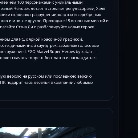
олее чем 100 персонажами с уникальными
лезный Человек летает и стреляет репульсорами, Халк
ханики включают разрушение золотых и серебряных
тию и многое другое. Проходите 15 основных миссий и
асайте Стэна Ли и разблокируйте новых героев.
анном для PC, с яркой красочной графикой,
соте: динамичный саундтрек, забавные голосовые
огружение. LEGO Marvel Super Heroes by xatab —
воляет скачать торрент бесплатно и наслаждаться
олную версию на русском или последнюю версию
я ПК подарит часы веселья в компании любимых