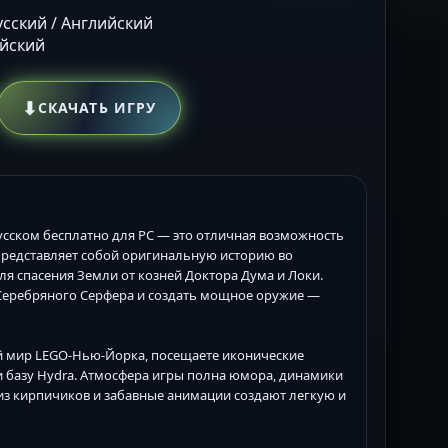
Русский / Английский
ийский
⬇
СКАЧАТЬ ИГРУ
русском бесплатно для PC — это отличная возможность
 представляет собой оригинальную историю во
ля спасения Земли от козней Доктора Дума и Локи.
 Серебряного Серфера и создать мощное оружие —
ый мир LEGO-Нью-Йорка, посещаете иконические
id M и базу Hydra. Атмосфера игры полна юмора, динамики
з кирпичиков и забавные анимации создают легкую и