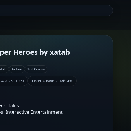
per Heroes by xatab
atab
Action
3rd Person
04.2026 - 10:51
⬇
Всего скачиваний:
450
er's Tales
s. Interactive Entertainment