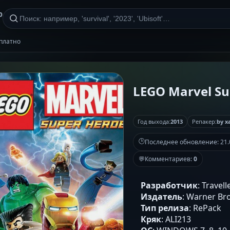
р
сплатно
LEGO Marvel Su
Год выхода:
2013
Репакер:
by x
🕒
Последнее обновление:
21.
💬
Комментариев:
0
Разработчик
: Travell
Издатель
: Warner Bro
Тип релиза
: RePack
Кряк
: ALI213