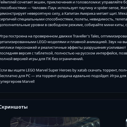
Геймплей сочетает экшен, приключения и головоломки: управляйте б
способностями — Человек-Паук использует паутину и spider-sense, Же
демонстрирует невероятную силу, а Капитан Америка метает щит. Ме
кирпичей специальными способностями, полеты, невидимость, телепа
дополнительные уровни в свободном режиме, собирайте мини-киты, сп
Игра построена на проверенном движке Traveller's Tales, оптимизиров
детализированными LEGO-моделями и плавной анимацией. Звук на вы
реплики персонажей и реалистичные эффекты разрушения усиливают п
последняя версия с таблеткой, полностью на русском интерфейсе, поз
полной версией игры для ПК без ограничений.
Если вы ищете LEGO Marvel Super Heroes by xatab скачать торрент, п
бесплатно для PC — эта торрент-раздача идеально подойдет. Игра дл
супергероев Marvel!
Скриншоты