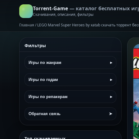
Torrent-Game
— каталог бесплатных иг
Скачивания, описания, фильтры
Главная
/
LEGO Marvel Super Heroes by xatab скачать торрент бе
Фильтры
Игры по жанрам
▸
Игры по годам
▸
Игры по репакерам
▸
Обратная связь
➤
Топ скачиваемых