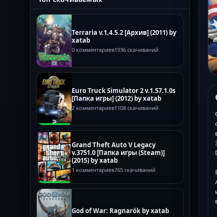
Terraria v.1.4.5.2 [Архив] (2011) by
xatab
0 комментариев
1936 скачиваний
Euro Truck Simulator 2 v.1.57.1.0s
[Папка игры] (2012) by xatab
2 комментариев
1108 скачиваний
Grand Theft Auto V Legacy
v.3751.0 [Папка игры (Steam)]
(2015) by xatab
1 комментариев
765 скачиваний
God of War: Ragnarök by xatab