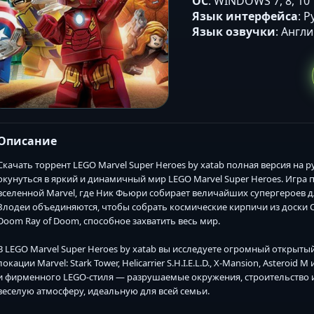
ОС
: WINDOWS 7, 8, 10
Язык интерфейса
: 
Язык озвучки
: Англ
Описание
Скачать торрент LEGO Marvel Super Heroes by xatab полная версия на 
окунуться в яркий и динамичный мир LEGO Marvel Super Heroes. Игра
вселенной Marvel, где Ник Фьюри собирает величайших супергероев д
Злодеи объединяются, чтобы собрать космические кирпичи из доски
Doom Ray of Doom, способное захватить весь мир.
В LEGO Marvel Super Heroes by xatab вы исследуете огромный открыт
локации Marvel: Stark Tower, Helicarrier S.H.I.E.L.D., X-Mansion, Astero
и фирменного LEGO-стиля — разрушаемые окружения, строительство и
веселую атмосферу, идеальную для всей семьи.