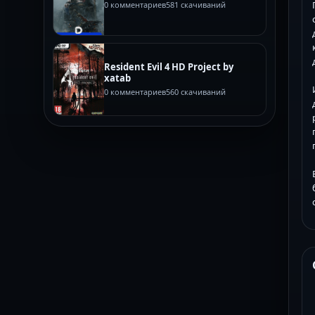
0 комментариев
581 скачиваний
Resident Evil 4 HD Project by
xatab
0 комментариев
560 скачиваний